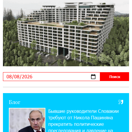
10:12:55 3-08-2026
В мобильном приложении Юнибанка теперь
можно зарегистрироваться также с помощью
imID
21:09:13 31-07-2026
«Бесплатные бонусы в играх»: IDBank
предупреждает о кибератаках на школьников
11:21:15 31-07-2026
ЕАЭС со временем будет расширяться. Когда-
нибудь это поймёт и рядовой армянин, но
будет уже поздно
Блог
11:03:52 31-07-2026
Если Израиль использует тему Геноцида
Бывшие руководители Словакии
армян против Эрдогана, то что для него
требуют от Никола Пашиняна
значит сам Геноцид?
прекратить политические
преследования и давление на