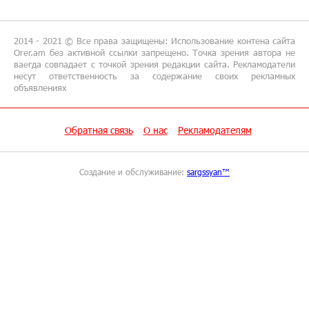
Глава МИД Иордании: Подписание мирного
соглашения между Арменией и
Азербайджаном близко
2014 - 2021 © Все права защищены: Использование контена сайта
Orer.am без активной ссылки запрещено. Точка зрения автора не
ваегда совпадает с точкой зрения редакции сайта. Рекламодатели
17:27:13 8-07-2026
несут ответственность за содержание своих рекламных
объявлениях
Рост цен на продукты в Армении ускорился
до 8,6%: ЕАБР
Обратная связь
О нас
Рекламодателям
17:24:27 8-07-2026
Idram - главный партнер ежегодной
конференции «На пути к осознанному
Создание и обслуживание:
sargssyan™
воспитанию детей 2026»
16:39:41 8-07-2026
Трамп: США больше не намерены вести
торговлю с Испанией
13:37:14 8-07-2026
Артем Оганов получил международную