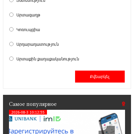
Տնտեսություն
12:04:45 23-07-2026
При поддержке Ucom в спортивной школе
Արտագաղթ
Вайка установлена солнечная
электростанция мощностью 15 кВт
Կոռուպցիա
20:50:22 22-07-2026
Արդարադատություն
Новые финансовые навыки на «Давидбекских
играх»: Idram&IDBank
Արտաքին քաղաքականություն
11:25:48 21-07-2026
Кругом война. А вас вводят в заблуждение.
Аршак Карапетян
16:32:52 20-07-2026
Самое популярное
Центр продаж и обслуживания Ucom в
Егварде возобновил работу по новому адресу
2026-08-3 10:12:55
— ул. Ереванян, 3/47
15:44:07 17-07-2026