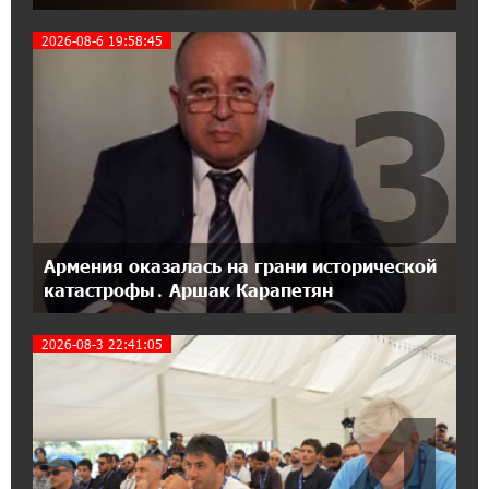
Москва–Баку: есть разногласия, но связи
сохраняются. А мы что делаем?
2026-08-6 19:58:45
3
18:04:39 13-07-2026
День благодарности клиентам в Ванадзоре:
IDBank
17:07:36 11-07-2026
Пашинян замотивирован уничтожить
Армению․ Аршак Карапетян
Армения оказалась на грани исторической
катастрофы․ Аршак Карапетян
14:27:40 11-07-2026
«Мой лес Армения» — бенефициар
2026-08-3 22:41:05
инициативы «Сила одного драма» в июле
4
12:56:04 11-07-2026
Станьте акционером Юнибанка и
воспользуйтесь выгодным инвестиционным
предложением