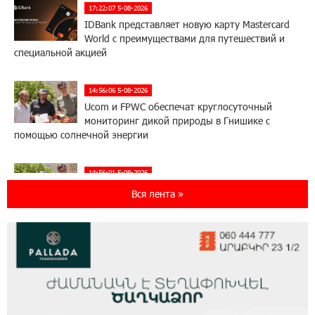
17:22:07 5-08-2026
IDBank представляет новую карту Mastercard
World с преимуществами для путешествий и
специальной акцией
14:56:06 5-08-2026
Ucom и FPWC обеспечат круглосуточный
мониторинг дикой природы в Гнишике с
помощью солнечной энергии
14:56:01 5-08-2026
Ucom и FPWC обеспечат круглосуточный
Вся лента »
мониторинг дикой природы в Гнишике с
помощью солнечной энергии
22:41:05 3-08-2026
Idram и IDBank - рядом со стартапами на
Seaside Startup Summit