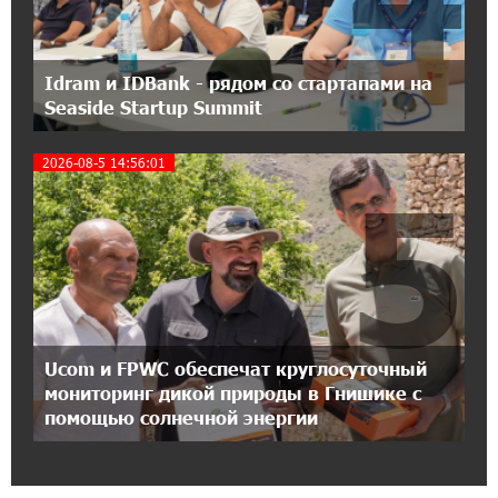
21:45:09 9-07-2026
IDBank предупреждает о мошеннических
Idram и IDBank - рядом со стартапами на
звонках от имени пенсионных фондов
Seaside Startup Summit
2026-08-5 14:56:01
15:50:50 9-07-2026
5
Небольшой французский уголок в Раздане
при сотрудничестве с Конверс МСБ
15:18:39 9-07-2026
Предателя Пашиняна нужно скинуть с трона.
Аршак Карапетян
Ucom и FPWC обеспечат круглосуточный
18:38:14 8-07-2026
мониторинг дикой природы в Гнишике с
Зачем Пашинян полетел в Россию?․ Аршак
помощью солнечной энергии
Карапетян
17:46:18 8-07-2026