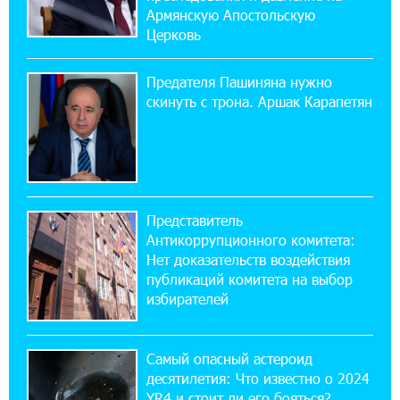
17:16:14 30-07-2026
Армянскую Апостольскую
ВТБ (Армения): вклад «Стабильный» — до
Церковь
10% годовых и оформление в мобильном
приложении
Предателя Пашиняна нужно
скинуть с трона. Аршак Карапетян
17:03:49 30-07-2026
Платформа Rate.Trading на Seaside Startup
Summit: IDBank представил инновационное
решение
Представитель
14:44:13 29-07-2026
Антикоррупционного комитета:
Состоялось открытие Khachaturian Rooftop
при поддержке IDBank
Нет доказательств воздействия
публикаций комитета на выбор
избирателей
18:38:18 28-07-2026
Пашинян ты упустил свой шанс уйти
спокойно. Аршак Карапетян
Самый опасный астероид
десятилетия: Что известно о 2024
12:04:53 28-07-2026
YR4 и стоит ли его бояться?