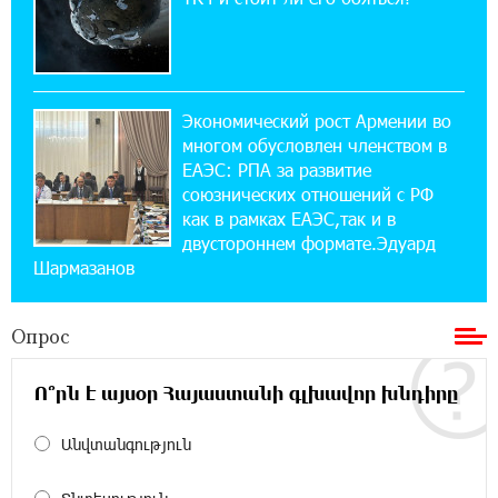
Обновленный Центр продаж и обслуживания
Ucom открылся по адресу ул. Шаумяна, 24/2
в Арарате
Экономический рост Армении во
22:28:49 27-07-2026
многом обусловлен членством в
Никогда Нагорный Карабах не был в составе
независимого Азербайджана. Аршак
ЕАЭС: РПА за развитие
Карапетян
союзнических отношений с РФ
как в рамках ЕАЭС,так и в
двустороннем формате.Эдуард
17:52:29 25-07-2026
Шармазанов
Бывший премьер-министр Словакии
обратился к президенту страны с просьбой
содействовать освобождению армянских заключенных,
Опрос
осужденных в Азербайджане
Ո՞րն է այսօր Հայաստանի գլխավոր խնդիրը
12:17:04 23-07-2026
Против кого вооружается Азербайджан?
Անվտանգություն
Аршак Карапетян