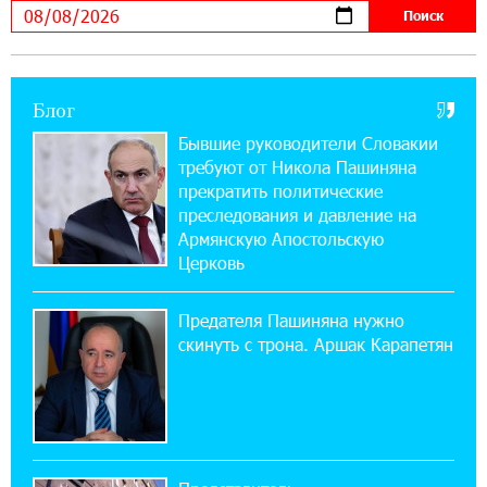
ЕАЭС со временем будет расширяться. Когда-
нибудь это поймёт и рядовой армянин, но
будет уже поздно
Блог
11:03:52 31-07-2026
Если Израиль использует тему Геноцида
Бывшие руководители Словакии
армян против Эрдогана, то что для него
требуют от Никола Пашиняна
значит сам Геноцид?
прекратить политические
преследования и давление на
17:16:14 30-07-2026
Армянскую Апостольскую
ВТБ (Армения): вклад «Стабильный» — до
Церковь
10% годовых и оформление в мобильном
приложении
Предателя Пашиняна нужно
скинуть с трона. Аршак Карапетян
17:03:49 30-07-2026
Платформа Rate.Trading на Seaside Startup
Summit: IDBank представил инновационное
решение
14:44:13 29-07-2026