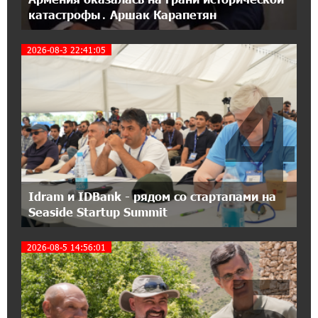
катастрофы․ Аршак Карапетян
14:27:40 11-07-2026
«Мой лес Армения» — бенефициар
2026-08-3 22:41:05
инициативы «Сила одного драма» в июле
4
12:56:04 11-07-2026
Станьте акционером Юнибанка и
воспользуйтесь выгодным инвестиционным
предложением
21:45:09 9-07-2026
IDBank предупреждает о мошеннических
Idram и IDBank - рядом со стартапами на
звонках от имени пенсионных фондов
Seaside Startup Summit
2026-08-5 14:56:01
15:50:50 9-07-2026
Небольшой французский уголок в Раздане
при сотрудничестве с Конверс МСБ
15:18:39 9-07-2026