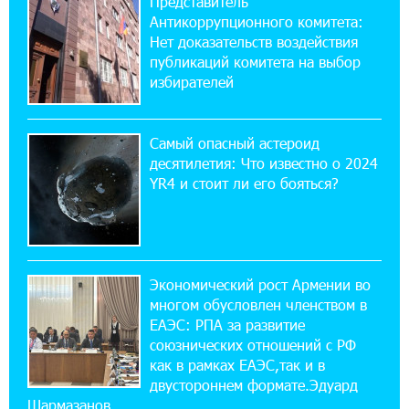
Представитель
Антикоррупционного комитета:
Состоялось открытие Khachaturian Rooftop
при поддержке IDBank
Нет доказательств воздействия
публикаций комитета на выбор
избирателей
18:38:18 28-07-2026
Пашинян ты упустил свой шанс уйти
спокойно. Аршак Карапетян
Самый опасный астероид
десятилетия: Что известно о 2024
12:04:53 28-07-2026
YR4 и стоит ли его бояться?
Обновленный Центр продаж и обслуживания
Ucom открылся по адресу ул. Шаумяна, 24/2
в Арарате
Экономический рост Армении во
22:28:49 27-07-2026
многом обусловлен членством в
Никогда Нагорный Карабах не был в составе
независимого Азербайджана. Аршак
ЕАЭС: РПА за развитие
Карапетян
союзнических отношений с РФ
как в рамках ЕАЭС,так и в
двустороннем формате.Эдуард
17:52:29 25-07-2026
Шармазанов