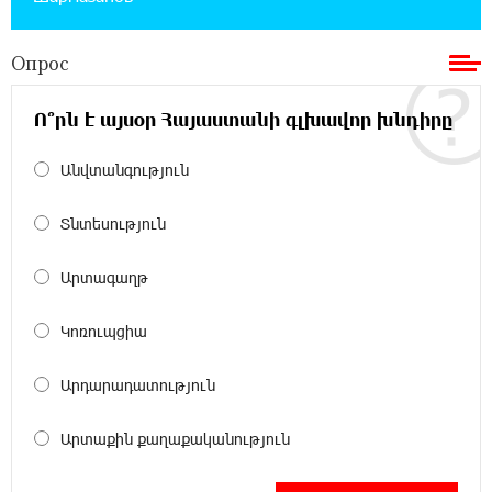
Бывший премьер-министр Словакии
обратился к президенту страны с просьбой
содействовать освобождению армянских заключенных,
Опрос
осужденных в Азербайджане
Ո՞րն է այսօր Հայաստանի գլխավոր խնդիրը
12:17:04 23-07-2026
Против кого вооружается Азербайджан?
Անվտանգություն
Аршак Карапетян
Տնտեսություն
12:04:45 23-07-2026
При поддержке Ucom в спортивной школе
Արտագաղթ
Вайка установлена солнечная
электростанция мощностью 15 кВт
Կոռուպցիա
20:50:22 22-07-2026
Արդարադատություն
Новые финансовые навыки на «Давидбекских
играх»: Idram&IDBank
Արտաքին քաղաքականություն
11:25:48 21-07-2026