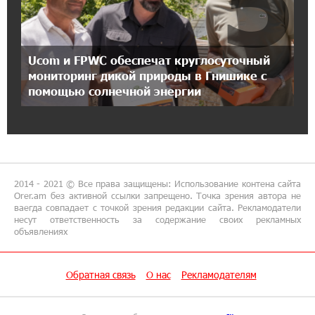
5
Предателя Пашиняна нужно скинуть с трона.
Аршак Карапетян
Ucom и FPWC обеспечат круглосуточный
18:38:14 8-07-2026
мониторинг дикой природы в Гнишике с
Зачем Пашинян полетел в Россию?․ Аршак
помощью солнечной энергии
Карапетян
17:46:18 8-07-2026
Глава МИД Иордании: Подписание мирного
соглашения между Арменией и
Азербайджаном близко
2014 - 2021 © Все права защищены: Использование контена сайта
Orer.am без активной ссылки запрещено. Точка зрения автора не
ваегда совпадает с точкой зрения редакции сайта. Рекламодатели
17:27:13 8-07-2026
несут ответственность за содержание своих рекламных
объявлениях
Рост цен на продукты в Армении ускорился
до 8,6%: ЕАБР
Обратная связь
О нас
Рекламодателям
17:24:27 8-07-2026
Idram - главный партнер ежегодной