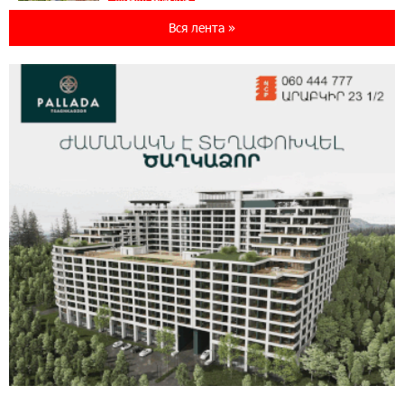
Ucom и FPWC обеспечат круглосуточный
Вся лента »
мониторинг дикой природы в Гнишике с
помощью солнечной энергии
22:41:05 3-08-2026
Idram и IDBank - рядом со стартапами на
Seaside Startup Summit
10:12:55 3-08-2026
В мобильном приложении Юнибанка теперь
можно зарегистрироваться также с помощью
imID
21:09:13 31-07-2026
«Бесплатные бонусы в играх»: IDBank
предупреждает о кибератаках на школьников
11:21:15 31-07-2026