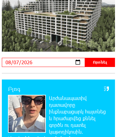
խայտառակ զարգացումների,
Գյուղացիներին վերաբերող առաջնային հարցերի
մասին՝ գյուղտեխնիկայից մինչև անվճար
երթուղի. Անդրանիկ Գևորգյան
18:25:05 7-08-2026
Թուրքական ապրանքանիշը
դադարեցնում է գործունեությունը
Ռուսաստանում
18:08:44 7-08-2026
Դանակահարություն՝ Մասիսի
գազալցակայաններից մեկի մոտ.
Բլոգ
կասկածյալը ձերբակալվել է
Արժանապատիվ
դատավորը
17:58:24 7-08-2026
ինքնաբացարկ հայտնեց
Դատական նիստից հետո Մայր
և հրաժարվեց քննել
Տաճարում Վեհափառ Հայրապետը
գործն ու դատել
աղոթք է հնչեցնում ժողովրդի հետ
կաթողիկոսին.