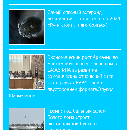
22:28:49 27-07-2026
Никогда Нагорный Карабах не был в составе
Самый опасный астероид
независимого Азербайджана. Аршак
десятилетия: Что известно о 2024
Карапетян
YR4 и стоит ли его бояться?
17:52:29 25-07-2026
Бывший премьер-министр Словакии
обратился к президенту страны с просьбой
содействовать освобождению армянских заключенных,
Экономический рост Армении во
осужденных в Азербайджане
многом обусловлен членством в
ЕАЭС: РПА за развитие
союзнических отношений с РФ
12:17:04 23-07-2026
как в рамках ЕАЭС,так и в
Против кого вооружается Азербайджан?
Аршак Карапетян
двустороннем формате.Эдуард
Шармазанов
12:04:45 23-07-2026
Трамп: под бальным залом
При поддержке Ucom в спортивной школе
Вайка установлена солнечная
Белого дома строят
электростанция мощностью 15 кВт
шестиэтажный бункер с
госпиталем