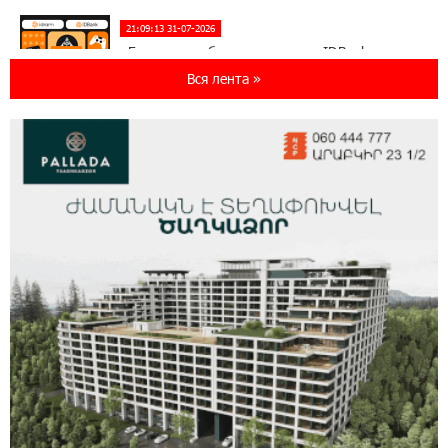
21:09:13 31-07-2026
«Бесплатные бонусы в играх»: IDBank
предупреждает о кибератаках на школьников
Вся лента »
11:21:15 31-07-2026
ЕАЭС со временем будет расширяться. Когда-
нибудь это поймёт и рядовой армянин, но
будет уже поздно
11:03:52 31-07-2026
Если Израиль использует тему Геноцида
армян против Эрдогана, то что для него
значит сам Геноцид?
17:16:14 30-07-2026
ВТБ (Армения): вклад «Стабильный» — до
10% годовых и оформление в мобильном
приложении