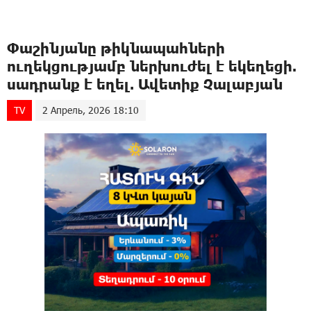
Փաշինյանը թիկնապահների
ուղեկցությամբ ներխուժել է եկեղեցի.
սադրանք է եղել. Ավետիք Չալաբյան
TV
2 Апрель, 2026 18:10