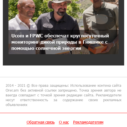
5
17:27:13 8-07-2026
Рост цен на продукты в Армении ускорился
до 8,6%: ЕАБР
17:24:27 8-07-2026
Ucom и FPWC обеспечат круглосуточный
Idram - главный партнер ежегодной
конференции «На пути к осознанному
мониторинг дикой природы в Гнишике с
воспитанию детей 2026»
помощью солнечной энергии
16:39:41 8-07-2026
Трамп: США больше не намерены вести
торговлю с Испанией
2014 - 2021 © Все права защищены: Использование контена сайта
13:37:14 8-07-2026
Orer.am без активной ссылки запрещено. Точка зрения автора не
ваегда совпадает с точкой зрения редакции сайта. Рекламодатели
Артем Оганов получил международную
несут ответственность за содержание своих рекламных
госпремию Китая в области науки и техники
объявлениях
— лично от Си Цзиньпиня
Обратная связь
О нас
Рекламодателям
12:44:34 8-07-2026