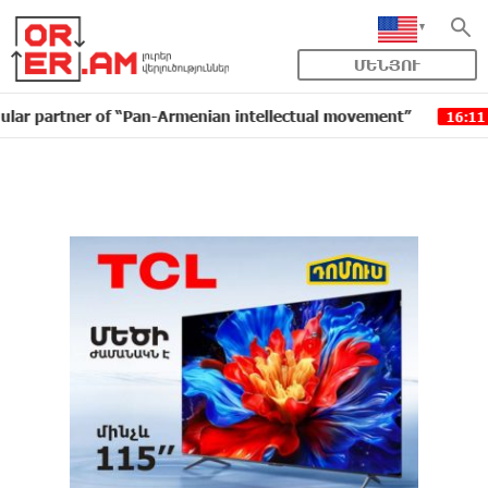
ՄԵՆՅՈՒ
rtner of “Pan-Armenian intellectual movement”
IDBank
16:11