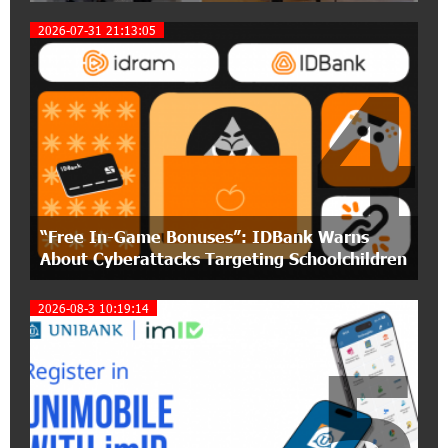
Coffee, a Break, and Up to 10% idcoin with
Idram&IDBank
2026-07-31 21:13:05
4
12:40:36 2-07-2026
Ucom Introduces the New uMix 5000 Regional
Package: 3 Services for Just AMD 5,000 per
Month
11:55:53 2-07-2026
"Monaco glamour, Vegas energy, Macau prestige
“Free In-Game Bonuses”: IDBank Warns
- yet uniquely Armenian." Artak Tovmasyan on
how Seven Visions is redefining world-class hospitality
About Cyberattacks Targeting Schoolchildren
2026-08-3 10:19:14
11:56:27 1-07-2026
Travel Without Borders: Ucom Introduces New
5
uTravel Packages
15:08:55 30-06-2026
Artur Nakhshikyan has joined the Supervisory