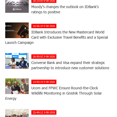
16:33:05 6-08-2026
Moody’s changes the outlook on IDBank’s
ratings to positive
16:56:10 5-08-2026
IDBank Introduces the New Mastercard World
Card with Exclusive Travel Benefits and a Special
Launch Campaign
16:50:02 5-08-2026
Converse Bank and Visa expand their strategic
partnership to introduce new customer solutions
14:50:19 5-08-2026
Ucom and FPWC Ensure Round-the-Clock
Wildlife Monitoring in Gnishik Through Solar
Energy
22:49:12 3-08-2026