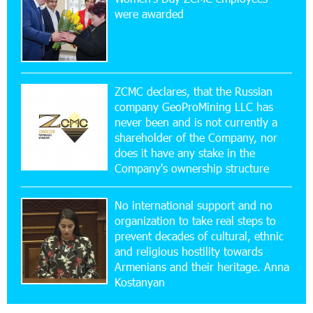
Up to 25% idcoin when purchasing Flyone flight
were awarded
tickets: Idram&IDBank
15:10:21 17-07-2026
Converse Bank Named Armenia’s Best Digital
Bank for Consumers by Euromoney
ZCMC declares, that the Russian
company GeoProMining LLC has
never been and is not currently a
11:36:50 17-07-2026
shareholder of the Company, nor
Ucom and Microsoft Innovation Center Help
School Students Build Cybersecurity Skills
does it have any stake in the
Company's ownership structure
12:45:18 16-07-2026
No international support and no
Ucom Supports Installation of 10 kW Solar Plant
in Shenavan, Lori
organization to take real steps to
prevent decades of cultural, ethnic
and religious hostility towards
20:34:31 14-07-2026
Armenians and their heritage. Anna
Unibank to Raffle a Trip to Italy
Kostanyan