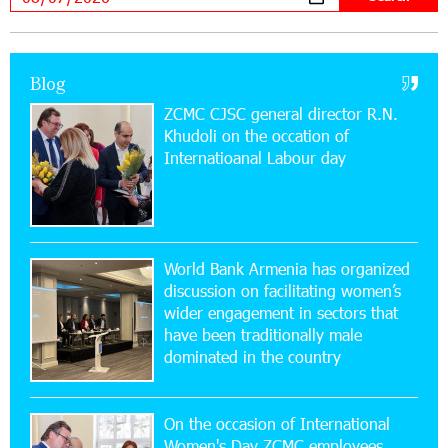
11:53:39 23-07-2026
Ucom Supports the Installation of a 15 kW Solar
Blog
Power Plant at the Vayk Sports School
ZCMC CJSC general director R.N.
Khudoli on the օccation of
20:56:14 22-07-2026
Internatioanal Labour day
New Financial Skills at the Davidbek Games:
Idram&IDBank
17:52:52 20-07-2026
CashIn Services at AraratBank ATMs: Fast,
World Bank Armenia has organized
Simple, and Secure
discussion on facilitating women’s
wider engagement in sectors that
16:29:04 20-07-2026
have been traditionally male
Ucom Sales and Service Center Reopens at 3/47
dominated in the country
Yerevanyan Street in Yeghvard
On the occasion of International
15:47:47 17-07-2026
Women's Day ZCMC employees