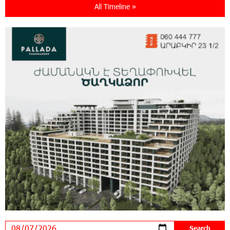
All Timeline »
16:54:53 30-07-2026
Rate.Trading Platform at Seaside Startup
Summit: IDBank Introduces an Innovative
Solution
14:34:49 29-07-2026
Khachaturian Rooftop Grand Opening
Supported by IDBank
11:59:57 28-07-2026
Ucom’s Sales and Service Center Reopens at
24/2 Shahumyan Street in Ararat
19:04:38 23-07-2026
Scholarship recipients of the “Armenian
Virtuosos” Program participated in the Järvi
Academy and Pärnu Music Festival in Estonia, representing
Armenia on the international stage