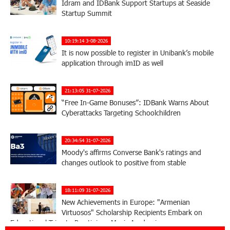
Idram and IDBank Support Startups at Seaside
Startup Summit
10:19:14 3-08-2026
It is now possible to register in Unibank’s mobile
application through imID as well
21:13:05 31-07-2026
“Free In-Game Bonuses”: IDBank Warns About
Cyberattacks Targeting Schoolchildren
20:34:54 31-07-2026
Moody's affirms Converse Bank's ratings and
changes outlook to positive from stable
18:11:09 31-07-2026
New Achievements in Europe: "Armenian
Virtuosos" Scholarship Recipients Embark on
Educational Trips to Prestigious Music Academies