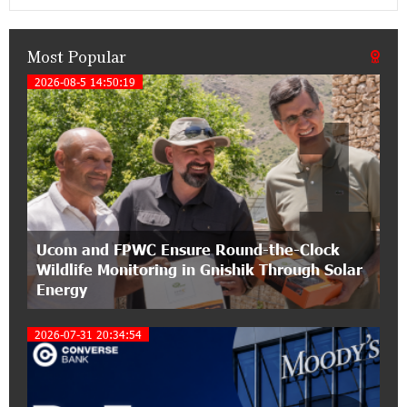
pension funds
Most Popular
15:47:51 9-07-2026
A little corner of France in Hrazdan, with the
2026-08-5 14:50:19
1
partnership of Converse SME
17:31:55 8-07-2026
Idram is the general partner of the "Towards
Conscious Parenting 2026" annual conference
12:40:22 8-07-2026
Ucom and FPWC Ensure Round-the-Clock
Polytechnic University Graduation Ceremony
Wildlife Monitoring in Gnishik Through Solar
Held with the Support of Unibank
Energy
17:10:45 7-07-2026
2026-07-31 20:34:54
Converse Bank Completes the Placement of
EBRD Bonds
17:27:45 6-07-2026