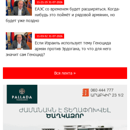
11:21:15 31-07-2026
ЕАЭС со временем будет расширяться. Когда-
нибудь это поймёт и рядовой армянин, но
будет уже поздно
11:03:52 31-07-2026
Если Израиль использует тему Геноцида
армян против Эрдогана, то что для него
значит сам Геноцид?
17:16:14 30-07-2026
Вся лента »
ВТБ (Армения): вклад «Стабильный» — до
10% годовых и оформление в мобильном
приложении
17:03:49 30-07-2026
Платформа Rate.Trading на Seaside Startup
Summit: IDBank представил инновационное
решение