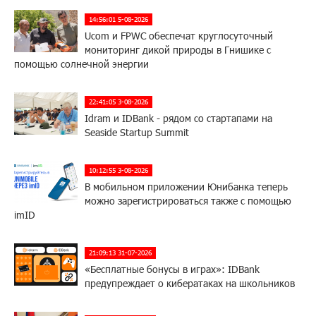
14:56:01 5-08-2026
Ucom и FPWC обеспечат круглосуточный
мониторинг дикой природы в Гнишике с
помощью солнечной энергии
22:41:05 3-08-2026
Idram и IDBank - рядом со стартапами на
Seaside Startup Summit
10:12:55 3-08-2026
В мобильном приложении Юнибанка теперь
можно зарегистрироваться также с помощью
imID
21:09:13 31-07-2026
«Бесплатные бонусы в играх»: IDBank
предупреждает о кибератаках на школьников