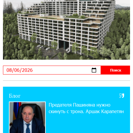
14:44:13 29-07-2026
Состоялось открытие Khachaturian Rooftop
при поддержке IDBank
18:38:18 28-07-2026
Пашинян ты упустил свой шанс уйти
спокойно. Аршак Карапетян
12:04:53 28-07-2026
Обновленный Центр продаж и обслуживания
Ucom открылся по адресу ул. Шаумяна, 24/2
в Арарате
Блог
22:28:49 27-07-2026
Предателя Пашиняна нужно
Никогда Нагорный Карабах не был в составе
скинуть с трона. Аршак Карапетян
независимого Азербайджана. Аршак
Карапетян