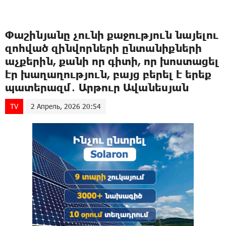
Փաշինյանը չունի քաջություն նայելու
զnհված զինվորների ընտանիքների
աչքերին, քանի որ գիտի, որ խոստացել
էր խաղաղություն, բայց բերել է երեք
պատերազմ․ Արթուր Ավանեսյան
TV
2 Апрель, 2026 20:54