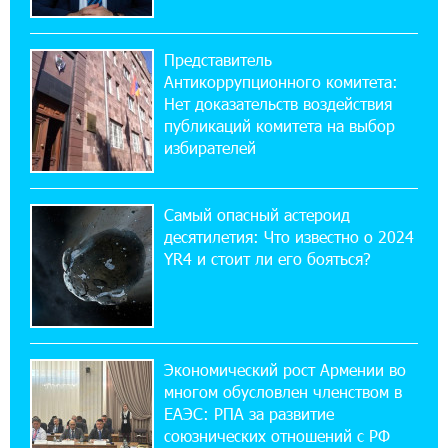
17:52:29 25-07-2026
Бывший премьер-министр Словакии
обратился к президенту страны с просьбой
Представитель
содействовать освобождению армянских заключенных,
Антикоррупционного комитета:
осужденных в Азербайджане
Нет доказательств воздействия
публикаций комитета на выбор
12:17:04 23-07-2026
избирателей
Против кого вооружается Азербайджан?
Аршак Карапетян
Самый опасный астероид
десятилетия: Что известно о 2024
12:04:45 23-07-2026
YR4 и стоит ли его бояться?
При поддержке Ucom в спортивной школе
Вайка установлена солнечная
электростанция мощностью 15 кВт
20:50:22 22-07-2026
Экономический рост Армении во
Новые финансовые навыки на «Давидбекских
многом обусловлен членством в
играх»: Idram&IDBank
ЕАЭС: РПА за развитие
союзнических отношений с РФ