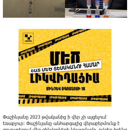
Փաշինյանը 2023 թվականից ի վեր չի այցելում
Եռաբլուր։ Փաշինյանը անհարգալից վերաբերմունք է
ցուցաբերում մեր զինվորների նկատմամբ, ովքեր իրենց