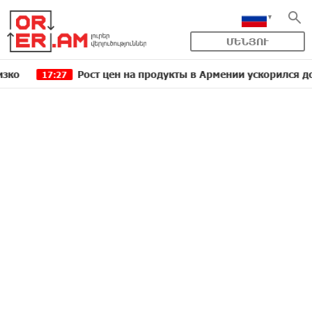
ՄԵՆՅՈՒ
Рост цен на продукты в Армении ускорился до 8,6%:
17:27