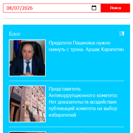
армян против Эрдогана, то что для него
значит сам Геноцид?
17:16:14 30-07-2026
Блог
ВТБ (Армения): вклад «Стабильный» — до
10% годовых и оформление в мобильном
Предателя Пашиняна нужно
приложении
скинуть с трона. Аршак Карапетян
17:03:49 30-07-2026
Платформа Rate.Trading на Seaside Startup
Summit: IDBank представил инновационное
решение
Представитель
Антикоррупционного комитета:
14:44:13 29-07-2026
Нет доказательств воздействия
Состоялось открытие Khachaturian Rooftop
публикаций комитета на выбор
при поддержке IDBank
избирателей
18:38:18 28-07-2026
Пашинян ты упустил свой шанс уйти