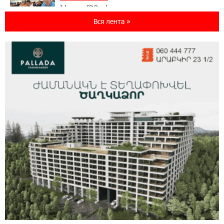
Idram и IDBank - рядом со стартапами на
Seaside Startup Summit
Вся лента »
10:12:55 3-08-2026
В мобильном приложении Юнибанка теперь
можно зарегистрироваться также с помощью
imID
21:09:13 31-07-2026
«Бесплатные бонусы в играх»: IDBank
предупреждает о кибератаках на школьников
11:21:15 31-07-2026
ЕАЭС со временем будет расширяться. Когда-
нибудь это поймёт и рядовой армянин, но
будет уже поздно
11:03:52 31-07-2026
Если Израиль использует тему Геноцида