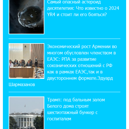
Самый опасный астероид
спокойно. Аршак Карапетян
десятилетия: Что известно о 2024
YR4 и стоит ли его бояться?
12:04:53 28-07-2026
Обновленный Центр продаж и обслуживания
Ucom открылся по адресу ул. Шаумяна, 24/2
в Арарате
Экономический рост Армении во
многом обусловлен членством в
22:28:49 27-07-2026
ЕАЭС: РПА за развитие
Никогда Нагорный Карабах не был в составе
союзнических отношений с РФ
независимого Азербайджана. Аршак
как в рамках ЕАЭС,так и в
Карапетян
двустороннем формате.Эдуард
Шармазанов
17:52:29 25-07-2026
Бывший премьер-министр Словакии
Трамп: под бальным залом
обратился к президенту страны с просьбой
содействовать освобождению армянских заключенных,
Белого дома строят
осужденных в Азербайджане
шестиэтажный бункер с
госпиталем
12:17:04 23-07-2026