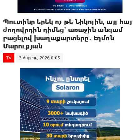
Պուտինը երեկ ոչ թե Նիկոլին, այլ հայ
ժողովրդին դիմեց՝ առաջին անգամ
բացելով խաղաքարտերը․ Էդմոն
Մարուքյան
TV
3 Апрель, 2026 0:05