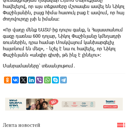
հավելելով, որ այս տեքստերը մշտապես ասվել են Նիկոլ
Փաշինյանին, բայց հիմա հատուկ բաց է ասվում, որ հայ
ժողովուրդը լսի և իմանա։
«Որ վաղը մենք ԵԱՏՄ-ից դուրս գանք, և Հայաստանում
գազը դառնա 600 դոլար, Նիկոլ Փաշինյանը կմեղադրի
ռուսներին, դրա համար Մոսկվայում կանխարգելիչ
հայտնում են մեզ», - նշել է նա ու հավելել, որ Նիկոլ
Փաշինյանն «անգիր գիտի, թե ինչ է լինելու»։
Մանրամասները՝ տեսանյութում․
Лента новостей