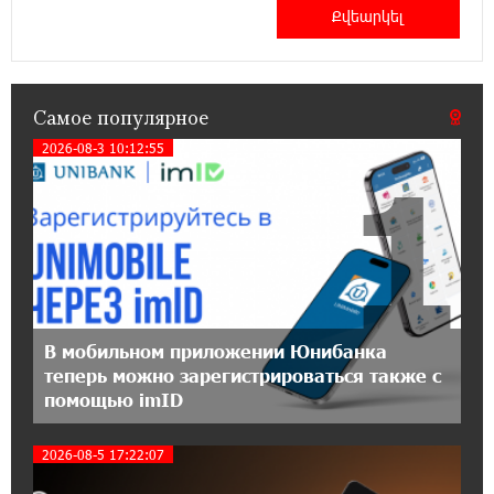
— ул. Ереванян, 3/47
15:44:07 17-07-2026
До 25% idcoin-ов при покупке авиабилетов
Самое популярное
Flyone: Idram&IDBank
2026-08-3 10:12:55
1
11:30:15 17-07-2026
Ucom и Microsoft Innovation Center помогают
школьникам развивать навыки
кибербезопасности
12:55:34 16-07-2026
При поддержке Ucom в Шенаване
В мобильном приложении Юнибанка
установлена солнечная станция мощностью
теперь можно зарегистрироваться также с
10 кВт
помощью imID
20:31:19 14-07-2026
2026-08-5 17:22:07
Юнибанк разыграет поездку в Италию среди
новых держателей карт Mastercard World