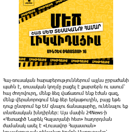
Հայ-ռուսական հարաբերություններում այլևս ջրբաժանի
պահն է, ռուսական կողմը բացել է քարտերն ու ասում՝
հայ ժողովուրդ, մենք ձեզ վաճառում ենք էժան գազ,
մենք վերանորոգում ենք ձեր երկաթուղին, բայց եթե
դուք ընտրում եք ԵՄ գնալու ճանապարհը, ունենալու եք
տնտեսական խնդիրներ։ Այս մասին 24News-ի
«Հետագիծ Նարեկ Գալստյանի հետ» հաղորդման
ժամանակ ասել է «Լուսավոր Հայաստան»
կուսակցության ղեկավար Էդմոն Մարուքյանը՝