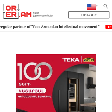
ՄԵՆՅՈՒ
partner of “Pan-Armenian intellectual movement”
IDBa
16:11