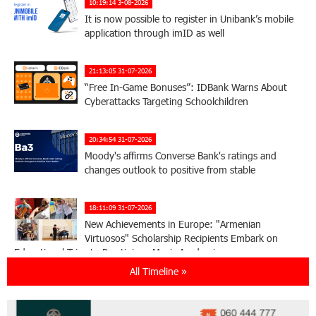
10:19:14 3-08-2026
It is now possible to register in Unibank’s mobile
application through imID as well
21:13:05 31-07-2026
“Free In-Game Bonuses”: IDBank Warns About
Cyberattacks Targeting Schoolchildren
20:34:54 31-07-2026
Moody's affirms Converse Bank's ratings and
changes outlook to positive from stable
18:11:09 31-07-2026
New Achievements in Europe: "Armenian
Virtuosos" Scholarship Recipients Embark on
Educational Trips to Prestigious Music Academies
All Timeline »
16:54:53 30-07-2026
Rate.Trading Platform at Seaside Startup