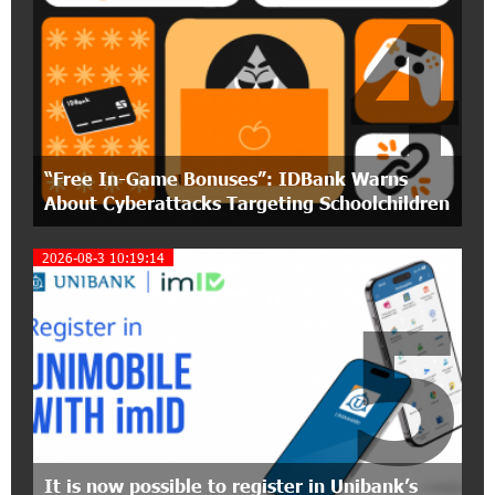
4
Ucom Introduces the New uMix 5000 Regional
Package: 3 Services for Just AMD 5,000 per
Month
11:55:53 2-07-2026
"Monaco glamour, Vegas energy, Macau prestige
“Free In-Game Bonuses”: IDBank Warns
- yet uniquely Armenian." Artak Tovmasyan on
how Seven Visions is redefining world-class hospitality
About Cyberattacks Targeting Schoolchildren
2026-08-3 10:19:14
11:56:27 1-07-2026
Travel Without Borders: Ucom Introduces New
5
uTravel Packages
15:08:55 30-06-2026
Artur Nakhshikyan has joined the Supervisory
Board of Unibank
18:19:50 29-06-2026
It is now possible to register in Unibank’s