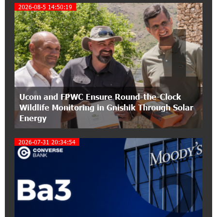
A little corner of France in Hrazdan, with the
2026-08-5 14:50:19
1
partnership of Converse SME
17:31:55 8-07-2026
Idram is the general partner of the "Towards
Conscious Parenting 2026" annual conference
12:40:22 8-07-2026
Ucom and FPWC Ensure Round-the-Clock
Polytechnic University Graduation Ceremony
Wildlife Monitoring in Gnishik Through Solar
Held with the Support of Unibank
Energy
17:10:45 7-07-2026
2026-07-31 20:34:54
Converse Bank Completes the Placement of
EBRD Bonds
2
17:27:45 6-07-2026
From Financial Adventures to Great Victories:
The 4th Junius Financial Online Tournament
Wrapped Up