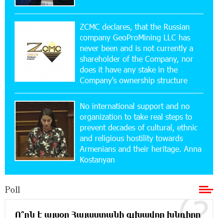
Converse Bank Named Armenia’s Best Digital
Bank for Consumers by Euromoney
ZCMC declares, that the Russian
company GeoProMining LLC has
never been and is not currently a
11:36:50 17-07-2026
shareholder of the Company, nor
Ucom and Microsoft Innovation Center Help
School Students Build Cybersecurity Skills
does it have any stake in the
Company's ownership structure
12:45:18 16-07-2026
No international support and no
Ucom Supports Installation of 10 kW Solar Plant
in Shenavan, Lori
organization to take real steps to
prevent decades of cultural, ethnic
and religious hostility towards
20:34:31 14-07-2026
Armenians and their heritage. Anna
Unibank to Raffle a Trip to Italy
Kostanyan
18:00:34 13-07-2026
Poll
Customer Appreciation Day in Vanadzor: IDBank
Ո՞րն է այսօր Հայաստանի գլխավոր խնդիրը