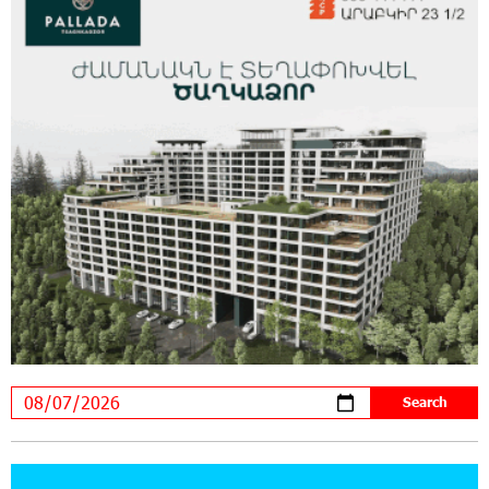
Summit: IDBank Introduces an Innovative
Solution
14:34:49 29-07-2026
Khachaturian Rooftop Grand Opening
Supported by IDBank
11:59:57 28-07-2026
Ucom’s Sales and Service Center Reopens at
24/2 Shahumyan Street in Ararat
19:04:38 23-07-2026
Scholarship recipients of the “Armenian
Virtuosos” Program participated in the Järvi
Academy and Pärnu Music Festival in Estonia, representing
Armenia on the international stage
11:53:39 23-07-2026
Ucom Supports the Installation of a 15 kW Solar