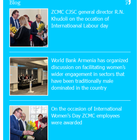
Blog
Power Plant at the Vayk Sports School
ZCMC CJSC general director R.N.
Khudoli on the օccation of
20:56:14 22-07-2026
Internatioanal Labour day
New Financial Skills at the Davidbek Games:
Idram&IDBank
17:52:52 20-07-2026
CashIn Services at AraratBank ATMs: Fast,
World Bank Armenia has organized
Simple, and Secure
discussion on facilitating women’s
wider engagement in sectors that
16:29:04 20-07-2026
have been traditionally male
Ucom Sales and Service Center Reopens at 3/47
dominated in the country
Yerevanyan Street in Yeghvard
On the occasion of International
15:47:47 17-07-2026
Women's Day ZCMC employees
Up to 25% idcoin when purchasing Flyone flight
were awarded
tickets: Idram&IDBank
15:10:21 17-07-2026