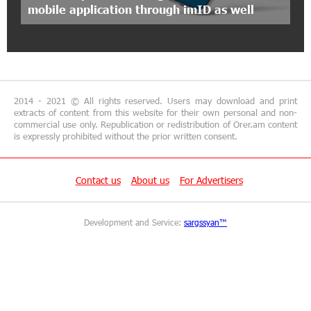
"Your smartphone is locked": IDBank warns of
mobile application through imID as well
cyberextortion that turns your smartphone into
a "brick"
14:57:04 29-06-2026
“From Classroom to Orbit”: With Ucom’s
Support, “Space 1.0” Is Being Introduced in 15
2014 - 2021 © All rights reserved. Users may download and print
Schools Across Armenia
extracts of content from this website for their own personal and non-
commercial use only. Republication or redistribution of Orer.am content
is expressly prohibited without the prior written consent.
13:02:19 29-06-2026
AraratBank Reports Growth in its SME Loan
Portfolio in 2025
Contact us
About us
For Advertisers
16:54:39 26-06-2026
Development and Service:
sargssyan™
Converse Bank and ADB expand access to MSME
and sustainable finance in Armenia
15:48:02 26-06-2026
Unibank and "Vanq" Charity Fund Support