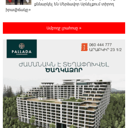
քննարկել են Մերձավոր Արևելքում տիրող
իրավիճակը+
22:37:22 6-08-2026
Ամբողջ լրահոսը »
Մալաթիա-Սեբաստիա վարչական շրջանում
արմատից փտած հերթական ծառն է
տապալվել
22:19:14 6-08-2026
Իրանը և Օմանը պլանավորում են փոխել
Հորմուզի նեղուցի նավագնացության
կառուցվածքը
22:00:57 6-08-2026
8-ամյա Մոնթե Մուրադյանն ու Սյունե
Քոսակյանը հաղթահարել են Արարատի
գագաթը
21:41:25 6-08-2026