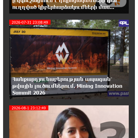
ը զգուշացնում է դպրոցականների դեմ
ունենալու է հետևանքներ․ Նարեկ
ուղղված կիբերհարձակումների մաս...
Կարապետյան
2026-07-31 23:08:49
2
16:50:59 6-08-2026
Ռուսաստանի հետ խնդիրները պետք է
լուծել դիվանագիտական ճանապարհով․
Նարեկ Կարապետյան
16:44:56 6-08-2026
Վաղը մենք ԱԺ չենք գալու. Նարեկ
Կարապետյան
Հանքարդյունաբերության ապագան՝
թվային լուծումներում. Mining Innovation
Summit 2026
16:15:33 6-08-2026
ՈւՂԻՂ. Նարեկ Կարապետյանը հանդես է
գալիս հայտարարությամբ
2026-08-1 23:12:49
16:09:42 6-08-2026
Moody’s-ը IDBank-ի վարկանիշային
հեռանկարը փոխել է դրականի