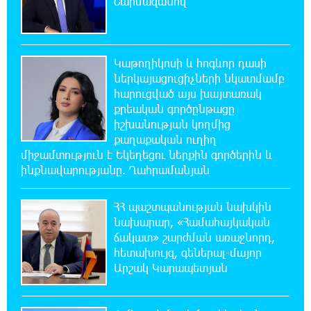
Շարմազանով
20:26:38 6-08-2026
Ավտովթար՝ Կոտայքի մարզում. Զովունի-
Կաթողիկոսի և հոգևոր դասի
Եղվարդ ճանապարհին բախվել են «Alfa
Romeo»-ն և «Opel»-ը. կա վիրավոր
ներկայացուցիչների նկատմամբ
հարուցված այս խայտառակ
քրեական գործընթացը
20:08:02 6-08-2026
իշխանության կողմից
Արժևորվում է Շիրակի երգիծական
քաղաքական ուղիղ
բանահյուսությունը
միջամտություն է Եկեղեցու ներքին գործերին և
ինքնավարությանը. Ղահրամանյան
19:42:39 6-08-2026
Վրաստանում պետական ​​պաշտոնյային
ՀՀ պաշտպանության նախկին
կաշառելու փորձի համար քաղաքացի է
նախարար, «Համահայկական
ձերբակալվել
ճակատ» շարժման առաջնորդ,
հետախույզ, գեներալ-մայոր
19:25:15 6-08-2026
Արշակ Կարապետյան
ՌԴ-ն պատրաստ է շարունակել Հայաստանի
երկաթուղիների կոնցեսիոն կառավարումը.
Օվերչուկ