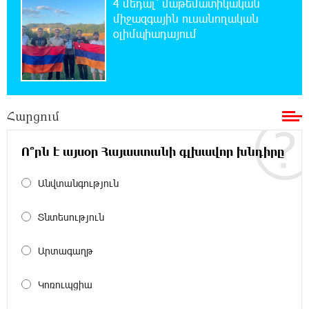
4 մեդալ՝ մաթեմատիկական
միջազգային ուսանողական
օլիմպիադայում
19:07:40 6-08-2026
Հայաստանի բնակչության թիվը շուրջ 7
հազարով ավելացել է
18:49:45 6-08-2026
Հարցում
Իսրայելի ՊԲ-ն հարձակվել է Լիբանանում
«Հըզբոլլահ»-ի հրամանատարական կետերի
և պահեստների վրա
Ո՞րն է այսօր Հայաստանի գլխավոր խնդիրը
18:30:50 6-08-2026
Անվտանգություն
«Ռեալ Մադրիդ»-ն ու «ՌԲ Լայպցիգը»
համաձայնության են եկել Յան Դիոմանդեի
Տնտեսություն
տրանսֆերի վերաբերյալ
Արտագաղթ
18:19:28 6-08-2026
Այսօրվա կառավարությունը ուսանողներին
Կոռուպցիա
առաջարկում է պահանջարկ չունեցող
մասնագիտություններ. Ատոմ Մխիթարյան