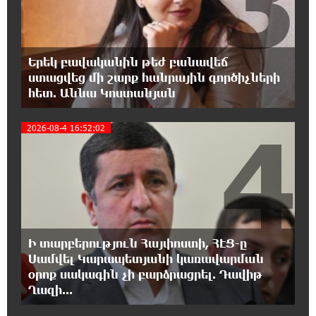
3
15:24:13 6-08-2026
Վեհափառի անձնագրի մեջ գրված է՝
Երեկ բավականին թեժ բանավեճ
Գարեգին Բ․ նույնիսկ քննիչներն ու
ստացվեց մի շարք հանրային գործիչների
դատախազներն են այդպես դիմում նրան՝ իրենց հավատից
ելնելով․ տեսանյութ
հետ. Աննա Կոստանյան
4
2026-08-4 16:52:02
15:09:27 6-08-2026
Ռեբուսը լուծելու համար, ասեք թե ինչպե՞ս
ՀՀ 29.800 քկմ տարածքը կրճատվեց.
Վարդևանյանը՝ Հովհաննիսյանին
15:00:46 6-08-2026
Ֆասթ Բանկը Սևան Ստարտափ Սամմիթին
Ի տարբերություն Հայփոստի, ՀԷՑ-ը
ներկայացրել է իր պրոդուկտներն ու
քարտային առաջարկները
Սամվել Կարապետյանի կառավարման
օրոք սակագին չի բարձրացրել. Դավիթ
Ղազի...
14:40:31 6-08-2026
Ընդդիմությունը պետք է իր շուրջը