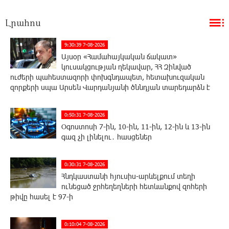
Լրահոս
9:30:39 7-08-2026
Այսօր «Համահայկական ճակատ»
կուսակցության ղեկավար, ՀՀ Զինված
ուժերի պահեստազորի փոխգնդապետ, հետախուզական
զորքերի սպա Արսեն Վարդանյանի ծննդյան տարեդարձն է
0:50:31 7-08-2026
Օգոստոսի 7-ին, 10-ին, 11-ին, 12-ին և 13-ին
գազ չի լինելու․ հասցեներ
0:30:31 7-08-2026
Հնդկաստանի հյուսիս-արևելքում տեղի
ունեցած ջրհեղեղների հետևանքով զոհերի
թիվը հասել է 97-ի
0:10:04 7-08-2026