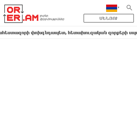
ՄԵՆՅՈՒ
զորի փոխգնդապետ, հետախուզական զորքերի սպա Արսեն