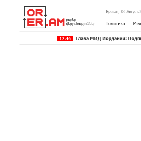
Ереван,
06.Август.
Политика
Меж
Глава МИД Иордании: Подписание мир
17:46