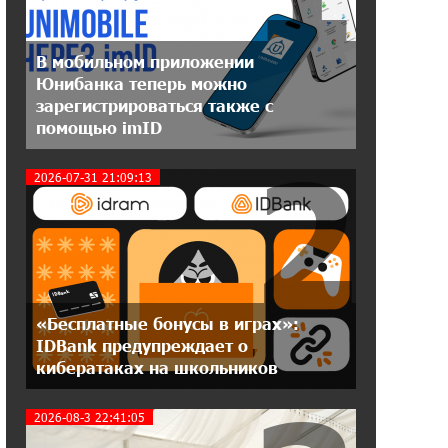
делаем?
В мобильном приложении
18:04:39 13-07-2026
Юнибанка теперь можно
День благодарности клиентам в
зарегистрироваться также с
Ванадзоре: IDBank
помощью imID
2
17:07:36 11-07-2026
2026-07-31 21:09:13
Пашинян замотивирован
уничтожить Армению․ Аршак
Карапетян
14:27:40 11-07-2026
«Мой лес Армения» — бенефициар
инициативы «Сила одного драма» в
«Бесплатные бонусы в играх»:
июле
IDBank предупреждает о
кибератаках на школьников
12:56:04 11-07-2026
Станьте акционером Юнибанка и
2026-08-3 22:41:05
воспользуйтесь выгодным