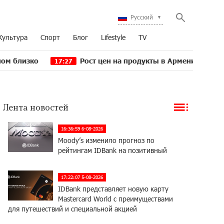
Русский
Культура
Спорт
Блог
Lifestyle
TV
о
Рост цен на продукты в Армении ускорился до 8
17:27
Лента новостей
16:36:59 6-08-2026
Moody’s изменило прогноз по
рейтингам IDBank на позитивный
17:22:07 5-08-2026
IDBank представляет новую карту
Mastercard World с преимуществами
для путешествий и специальной акцией