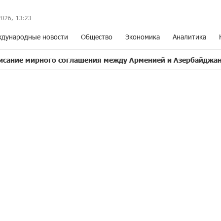
2026,
13
:
23
дународные новости
Общество
Экономика
Аналитика
ного соглашения между Арменией и Азербайджаном близк