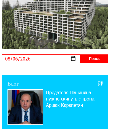
мобильном приложении
17:03:49 30-07-2026
Платформа Rate.Trading на Seaside
Startup Summit: IDBank представил
инновационное решение
14:44:13 29-07-2026
Состоялось открытие Khachaturian
Rooftop при поддержке IDBank
18:38:18 28-07-2026
Блог
Пашинян ты упустил свой шанс уйти
Предателя Пашиняна
спокойно. Аршак Карапетян
нужно скинуть с трона.
Аршак Карапетян
12:04:53 28-07-2026
Обновленный Центр продаж и
обслуживания Ucom открылся по
адресу ул. Шаумяна, 24/2 в Арарате