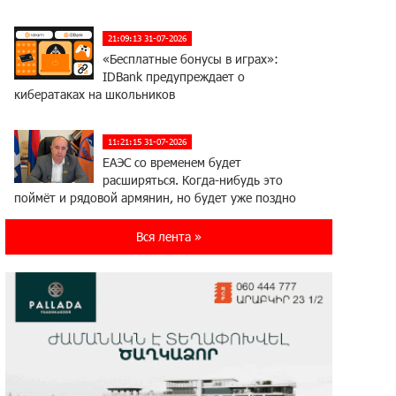
21:09:13 31-07-2026
«Бесплатные бонусы в играх»:
IDBank предупреждает о
кибератаках на школьников
11:21:15 31-07-2026
ЕАЭС со временем будет
расширяться. Когда-нибудь это
поймёт и рядовой армянин, но будет уже поздно
Вся лента »
11:03:52 31-07-2026
Если Израиль использует тему
Геноцида армян против Эрдогана,
то что для него значит сам Геноцид?
17:16:14 30-07-2026
ВТБ (Армения): вклад «Стабильный»
— до 10% годовых и оформление в