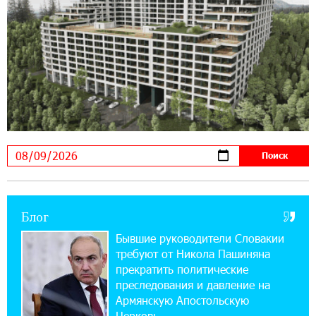
мониторинг дикой природы в Гнишике с
помощью солнечной энергии
22:41:05 3-08-2026
Idram и IDBank - рядом со стартапами на
Seaside Startup Summit
10:12:55 3-08-2026
В мобильном приложении Юнибанка теперь
можно зарегистрироваться также с помощью
imID
Блог
21:09:13 31-07-2026
«Бесплатные бонусы в играх»: IDBank
Бывшие руководители Словакии
предупреждает о кибератаках на школьников
требуют от Никола Пашиняна
прекратить политические
11:21:15 31-07-2026
преследования и давление на
ЕАЭС со временем будет расширяться. Когда-
Армянскую Апостольскую
нибудь это поймёт и рядовой армянин, но
Церковь