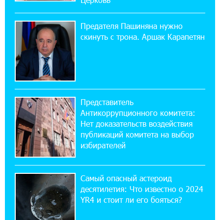
будет уже поздно
Предателя Пашиняна нужно
11:03:52 31-07-2026
скинуть с трона. Аршак Карапетян
Если Израиль использует тему Геноцида
армян против Эрдогана, то что для него
значит сам Геноцид?
17:16:14 30-07-2026
Представитель
ВТБ (Армения): вклад «Стабильный» — до
Антикоррупционного комитета:
10% годовых и оформление в мобильном
приложении
Нет доказательств воздействия
публикаций комитета на выбор
избирателей
17:03:49 30-07-2026
Платформа Rate.Trading на Seaside Startup
Summit: IDBank представил инновационное
Самый опасный астероид
решение
десятилетия: Что известно о 2024
YR4 и стоит ли его бояться?
14:44:13 29-07-2026
Состоялось открытие Khachaturian Rooftop