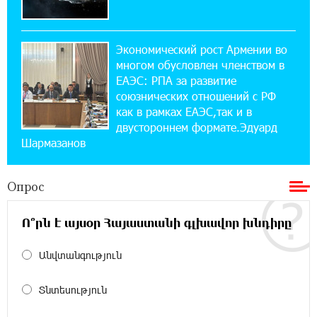
при поддержке IDBank
Экономический рост Армении во
18:38:18 28-07-2026
многом обусловлен членством в
Пашинян ты упустил свой шанс уйти
спокойно. Аршак Карапетян
ЕАЭС: РПА за развитие
союзнических отношений с РФ
как в рамках ЕАЭС,так и в
12:04:53 28-07-2026
двустороннем формате.Эдуард
Обновленный Центр продаж и обслуживания
Шармазанов
Ucom открылся по адресу ул. Шаумяна, 24/2
в Арарате
Опрос
22:28:49 27-07-2026
Никогда Нагорный Карабах не был в составе
Ո՞րն է այսօր Հայաստանի գլխավոր խնդիրը
независимого Азербайджана. Аршак
Карапетян
Անվտանգություն
17:52:29 25-07-2026
Տնտեսություն
Бывший премьер-министр Словакии
обратился к президенту страны с просьбой