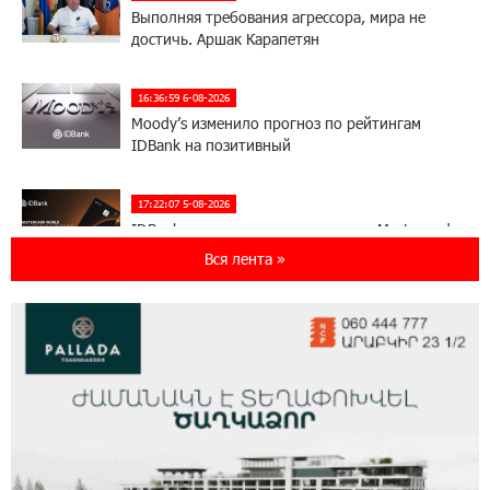
Выполняя требования агрессора, мира не
достичь. Аршак Карапетян
16:36:59 6-08-2026
Moody’s изменило прогноз по рейтингам
IDBank на позитивный
17:22:07 5-08-2026
IDBank представляет новую карту Mastercard
World с преимуществами для путешествий и
Вся лента »
специальной акцией
14:56:06 5-08-2026
Ucom и FPWC обеспечат круглосуточный
мониторинг дикой природы в Гнишике с
помощью солнечной энергии
14:56:01 5-08-2026
Ucom и FPWC обеспечат круглосуточный