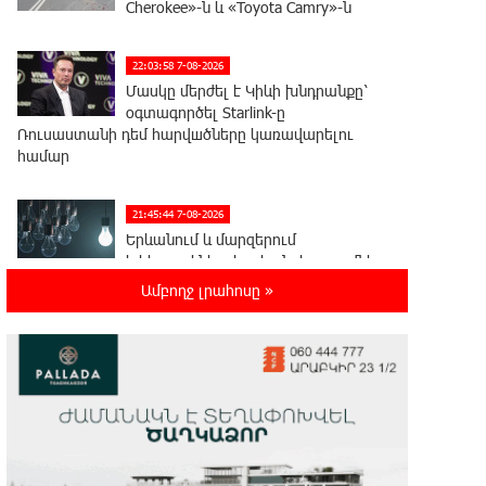
Cherokee»-ն և «Toyota Camry»-ն
22:03:58 7-08-2026
Մասկը մերժել է Կիևի խնդրանքը՝
օգտագործել Starlink-ը
Ռուսաստանի դեմ հարվшծները կառավարելու
համար
21:45:44 7-08-2026
Երևանում և մարզերում
էլեկտրաէներգիայի ընդհատումներ
կլինեն
Ամբողջ լրահոսը »
21:26:16 7-08-2026
Ստեփանավանում ռուս կին է
փորձել ինքնասպան լինել
21:08:37 7-08-2026
ԵԱՏՄ֊ն չի ուզում, որ իր