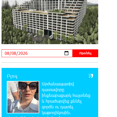
միջոցներով զարգանա Հայաստանի
տնտեսությունը ու հետո գնա ԵՄ. Արշակ
Կարապետյան
21:07:27 7-08-2026
ԱՄՆ վերաքննիչ դատարանը
արգելափակել է Թրամփի 400
միլիոն դոլար արժողությամբ Սպիտակ տան
պարահանդեսային դահլիճի նախագիծը
21:03:44 7-08-2026
Կաթողիկոսի նկատմամբ
իրականացվող
Բլոգ
բռնադատավարությունը միահեծան
Արժանապատիվ
իշխանության հետևանք է. Հանրային Դաշինք
դատավորը
ինքնաբացարկ հայտնեց
20:59:50 7-08-2026
և հրաժարվեց քննել
Մեր երկրում իշխանության և
գործն ու դատել
ընդդիմության անվերջանալի
կաթողիկոսին.
պայքարում տուժում է միայն ու միայն ՀՀ