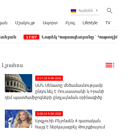
Հայերեն
կան
Մշակույթ
Սպորտ
Բլոգ
Lifestyle
TV
Նարեկ Կարապետյանը` Կաթողիկոսին հեռացնել փո
17:07
Լրահոս
0:17:18 8-08-2026
ԱՄՆ Սենատը մեծամասնությամբ
ընդունել է Ռուսաստանի և Իրանի
դեմ պատժամիջոցների ընդլայնման օրինագիծը
0:00:14 8-08-2026
Երգչուհի Բեյոնսեն ​​4 դատական
հայց է ներկայացրել Թուրքիայում