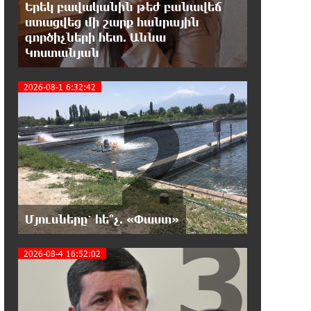
Երեկ բավականին թեժ բանավեճ
Այսօր ամոթի օր է, այսօր
ստացվեց մի շարք հանրային
Էջմիածնում դատում են Ամենայն
գործիչների հետ. Աննա
Հայոց Կաթողիկոսին. Մարիաննա Ղահրամանյան
Կոստանյան
18:32:23 7-08-2026
2026-08-1 6:32:42
2
«հակասաֆարովյան»
օրենսդրական նախաձեռնության
վերաբերյալ հիմանվորումներ․ Շիրազ Մանուկյան
18:26:59 7-08-2026
Վեհափառ Հայրապետի շուրջ
խայտառակ զարգացումների,
Գյուղացիներին վերաբերող առաջնային հարցերի
3
Մյուսները՝ հե՞չ. «Փաստ»
մասին՝ գյուղտեխնիկայից մինչև անվճար
երթուղի. Անդրանիկ Գևորգյան
2026-08-4 16:52:02
18:25:05 7-08-2026
Թուրքական ապրանքանիշը
դադարեցնում է գործունեությունը