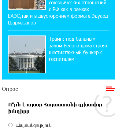
союзнических отношений
«Давидбекских играх»:
с РФ как в рамках
Idram&IDBank
ЕАЭС,так и в двустороннем формате.Эдуард
Шармазанов
11:25:48 21-07-2026
Кругом война. А вас вводят в
Трамп: под бальным
заблуждение. Аршак Карапетян
залом Белого дома строят
шестиэтажный бункер с
16:32:52 20-07-2026
госпиталем
Центр продаж и обслуживания Ucom
в Егварде возобновил работу по
новому адресу — ул. Ереванян, 3/47
Опрос
15:44:07 17-07-2026
До 25% idcoin-ов при покупке
Ո՞րն է այսօր Հայաստանի գլխավոր
авиабилетов Flyone: Idram&IDBank
խնդիրը
11:30:15 17-07-2026
Անվտանգություն
Ucom и Microsoft Innovation Center
помогают школьникам развивать