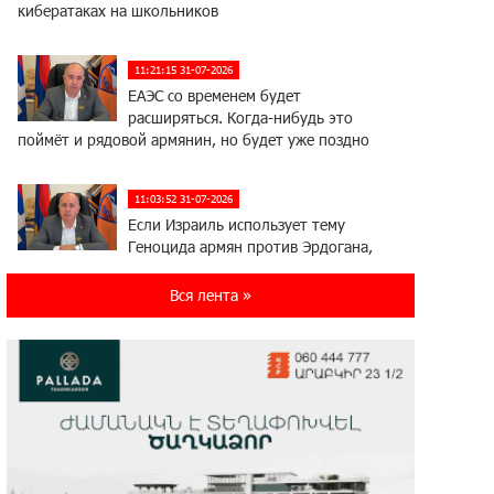
кибератаках на школьников
11:21:15 31-07-2026
ЕАЭС со временем будет
расширяться. Когда-нибудь это
поймёт и рядовой армянин, но будет уже поздно
11:03:52 31-07-2026
Если Израиль использует тему
Геноцида армян против Эрдогана,
то что для него значит сам Геноцид?
Вся лента »
17:16:14 30-07-2026
ВТБ (Армения): вклад «Стабильный»
— до 10% годовых и оформление в
мобильном приложении
17:03:49 30-07-2026
Платформа Rate.Trading на Seaside