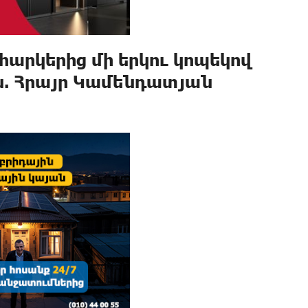
հարկերից մի երկու կոպեկով
ն. Հրայր Կամենդատյան