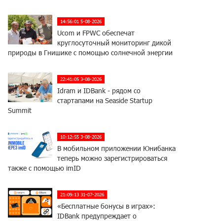
14:56:01 5-08-2026
Ucom и FPWC обеспечат
круглосуточный мониторинг дикой
природы в Гнишике с помощью солнечной энергии
22:41:05 3-08-2026
Idram и IDBank - рядом со
стартапами на Seaside Startup
Summit
10:12:55 3-08-2026
В мобильном приложении Юнибанка
теперь можно зарегистрироваться
также с помощью imID
21:09:13 31-07-2026
«Бесплатные бонусы в играх»:
IDBank предупреждает о