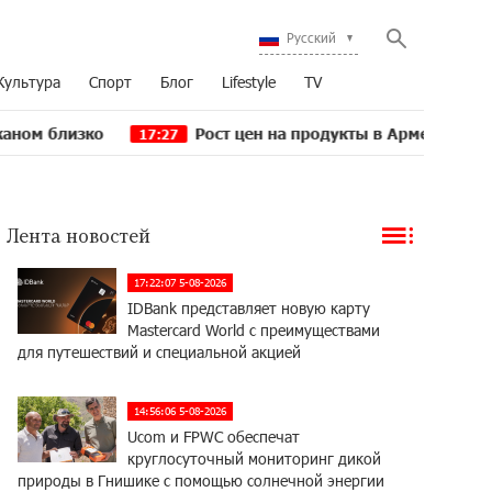
Русский
Культура
Спорт
Блог
Lifestyle
TV
Рост цен на продукты в Армении ускорился до 8,
17:27
Лента новостей
17:22:07 5-08-2026
IDBank представляет новую карту
Mastercard World с преимуществами
для путешествий и специальной акцией
14:56:06 5-08-2026
Ucom и FPWC обеспечат
круглосуточный мониторинг дикой
природы в Гнишике с помощью солнечной энергии