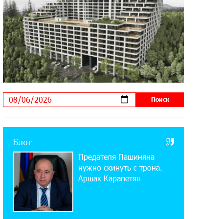
Startup Summit: IDBank представил
инновационное решение
14:44:13 29-07-2026
Состоялось открытие Khachaturian
Rooftop при поддержке IDBank
18:38:18 28-07-2026
Пашинян ты упустил свой шанс уйти
спокойно. Аршак Карапетян
12:04:53 28-07-2026
Блог
Обновленный Центр продаж и
Предателя Пашиняна
обслуживания Ucom открылся по
адресу ул. Шаумяна, 24/2 в Арарате
нужно скинуть с трона.
Аршак Карапетян
22:28:49 27-07-2026
Никогда Нагорный Карабах не был в
составе независимого Азербайджана.