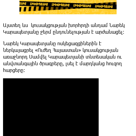
Այստեղ ևս կուսակցության խորհրդի անդամ Նարեկ
Կարապետյանը ջերմ ընդունելության է արժանացել։
Նարեկ Կարապետյանը ոսկեցազցիներին է
ներկայացրել «Ուժեղ Հայաստան» կուսակցության
առաջնորդ Սամվել Կարապետյանի տնտեսական ու
անվտանգային ծրագրերը, լսել է մարդկանց հուզող
հարցերը։