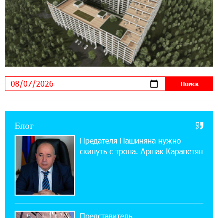
17:16:14 30-07-2026
ВТБ (Армения): вклад «Стабильный» — до
10% годовых и оформление в мобильном
приложении
17:03:49 30-07-2026
Платформа Rate.Trading на Seaside Startup
Summit: IDBank представил инновационное
решение
Блог
14:44:13 29-07-2026
Состоялось открытие Khachaturian Rooftop
Предателя Пашиняна нужно
при поддержке IDBank
скинуть с трона. Аршак Карапетян
18:38:18 28-07-2026
Пашинян ты упустил свой шанс уйти
спокойно. Аршак Карапетян
Представитель
12:04:53 28-07-2026