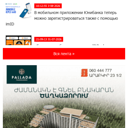
10:12:55 3-08-2026
В мобильном приложении Юнибанка теперь
можно зарегистрироваться также с помощью
imID
21:09:13 31-07-2026
«Бесплатные бонусы в играх»: IDBank
предупреждает о кибератаках на школьников
Вся лента »
11:21:15 31-07-2026
ЕАЭС со временем будет расширяться. Когда-
нибудь это поймёт и рядовой армянин, но
будет уже поздно
11:03:52 31-07-2026
Если Израиль использует тему Геноцида
армян против Эрдогана, то что для него
значит сам Геноцид?