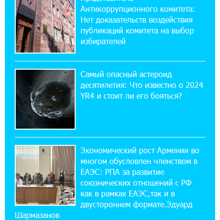
Антикоррупционного комитета:
Обновленный Центр продаж и обслуживания
Нет доказательств воздействия
Ucom открылся по адресу ул. Шаумяна, 24/2
публикаций комитета на выбор
в Арарате
избирателей
22:28:49 27-07-2026
Никогда Нагорный Карабах не был в составе
Самый опасный астероид
независимого Азербайджана. Аршак
десятилетия: Что известно о 2024
Карапетян
YR4 и стоит ли его бояться?
17:52:29 25-07-2026
Бывший премьер-министр Словакии
обратился к президенту страны с просьбой
содействовать освобождению армянских заключенных,
Экономический рост Армении во
осужденных в Азербайджане
многом обусловлен членством в
ЕАЭС: РПА за развитие
союзнических отношений с РФ
12:17:04 23-07-2026
как в рамках ЕАЭС,так и в
Против кого вооружается Азербайджан?
Аршак Карапетян
двустороннем формате.Эдуард
Шармазанов