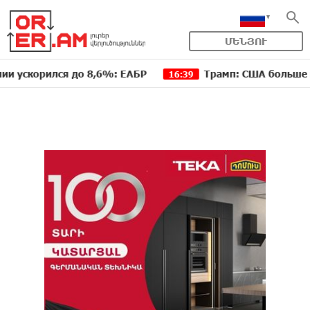
ՄԵՆՅՈՒ
ился до 8,6%: ЕАБР
Трамп: США больше не намере
16:39