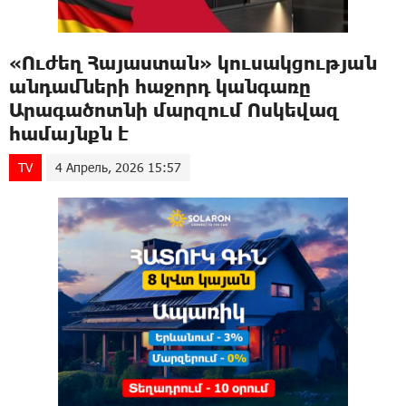
«Ուժեղ Հայաստան» կուսակցության
անդամների հաջորդ կանգառը
Արագածոտնի մարզում Ոսկեվազ
համայնքն է
TV
4 Апрель, 2026 15:57