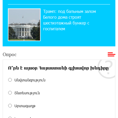
12:04:45 23-07-2026
Трамп: под бальным залом
При поддержке Ucom в спортивной школе
Вайка установлена солнечная
Белого дома строят
электростанция мощностью 15 кВт
шестиэтажный бункер с
госпиталем
20:50:22 22-07-2026
Новые финансовые навыки на «Давидбекских
играх»: Idram&IDBank
Опрос
11:25:48 21-07-2026
Ո՞րն է այսօր Հայաստանի գլխավոր խնդիրը
Кругом война. А вас вводят в заблуждение.
Аршак Карапетян
Անվտանգություն
16:32:52 20-07-2026
Տնտեսություն
Центр продаж и обслуживания Ucom в
Егварде возобновил работу по новому адресу
— ул. Ереванян, 3/47
Արտագաղթ
15:44:07 17-07-2026