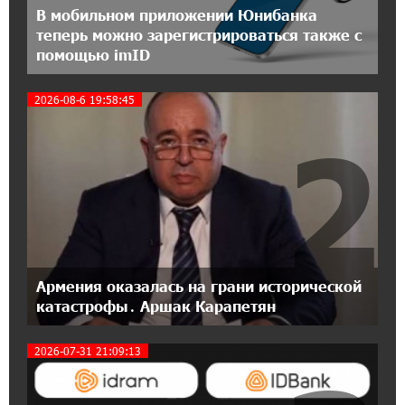
В мобильном приложении Юнибанка
Москва–Баку: есть разногласия, но связи
теперь можно зарегистрироваться также с
сохраняются. А мы что делаем?
помощью imID
18:04:39 13-07-2026
2026-08-6 19:58:45
День благодарности клиентам в Ванадзоре:
IDBank
2
17:07:36 11-07-2026
Пашинян замотивирован уничтожить
Армению․ Аршак Карапетян
14:27:40 11-07-2026
«Мой лес Армения» — бенефициар
Армения оказалась на грани исторической
инициативы «Сила одного драма» в июле
катастрофы․ Аршак Карапетян
2026-07-31 21:09:13
12:56:04 11-07-2026
Станьте акционером Юнибанка и
воспользуйтесь выгодным инвестиционным