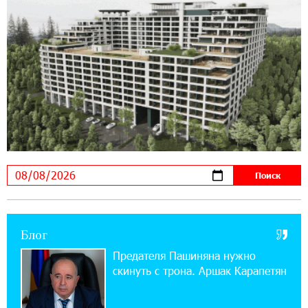
«Бесплатные бонусы в играх»: IDBank
предупреждает о кибератаках на школьников
11:21:15 31-07-2026
ЕАЭС со временем будет расширяться. Когда-
нибудь это поймёт и рядовой армянин, но
будет уже поздно
11:03:52 31-07-2026
Если Израиль использует тему Геноцида
армян против Эрдогана, то что для него
значит сам Геноцид?
17:16:14 30-07-2026
Блог
ВТБ (Армения): вклад «Стабильный» — до
10% годовых и оформление в мобильном
Предателя Пашиняна нужно
приложении
скинуть с трона. Аршак Карапетян
17:03:49 30-07-2026