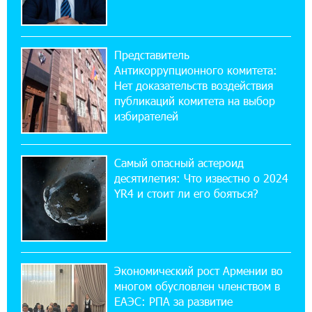
Платформа Rate.Trading на Seaside Startup
Summit: IDBank представил инновационное
решение
Представитель
Антикоррупционного комитета:
14:44:13 29-07-2026
Нет доказательств воздействия
Состоялось открытие Khachaturian Rooftop
публикаций комитета на выбор
при поддержке IDBank
избирателей
18:38:18 28-07-2026
Пашинян ты упустил свой шанс уйти
Самый опасный астероид
спокойно. Аршак Карапетян
десятилетия: Что известно о 2024
YR4 и стоит ли его бояться?
12:04:53 28-07-2026
Обновленный Центр продаж и обслуживания
Ucom открылся по адресу ул. Шаумяна, 24/2
в Арарате
Экономический рост Армении во
многом обусловлен членством в
22:28:49 27-07-2026
ЕАЭС: РПА за развитие
Никогда Нагорный Карабах не был в составе