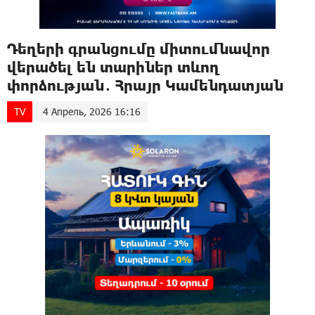
Դեղերի գրանցումը միտումնավոր
վերածել են տարիներ տևող
փորձության․ Հրայր Կամենդատյան
TV
4 Апрель, 2026 16:16