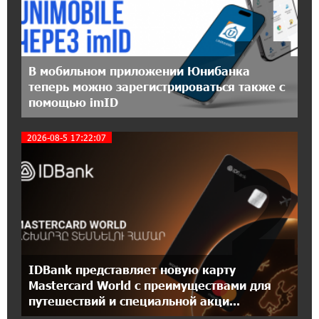
1
кибербезопасности
12:55:34 16-07-2026
При поддержке Ucom в Шенаване
В мобильном приложении Юнибанка
установлена солнечная станция мощностью
теперь можно зарегистрироваться также с
10 кВт
помощью imID
20:31:19 14-07-2026
2026-08-5 17:22:07
2
Юнибанк разыграет поездку в Италию среди
новых держателей карт Mastercard World
«Travel»
16:43:19 14-07-2026
Москва–Баку: есть разногласия, но связи
сохраняются. А мы что делаем?
IDBank представляет новую карту
18:04:39 13-07-2026
Mastercard World с преимуществами для
День благодарности клиентам в Ванадзоре:
путешествий и специальной акци...
IDBank