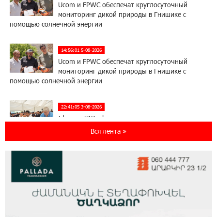
Ucom и FPWC обеспечат круглосуточный
мониторинг дикой природы в Гнишике с
помощью солнечной энергии
14:56:01 5-08-2026
Ucom и FPWC обеспечат круглосуточный
мониторинг дикой природы в Гнишике с
помощью солнечной энергии
22:41:05 3-08-2026
Idram и IDBank - рядом со стартапами на
Seaside Startup Summit
Вся лента »
10:12:55 3-08-2026
В мобильном приложении Юнибанка теперь
можно зарегистрироваться также с помощью
imID
21:09:13 31-07-2026