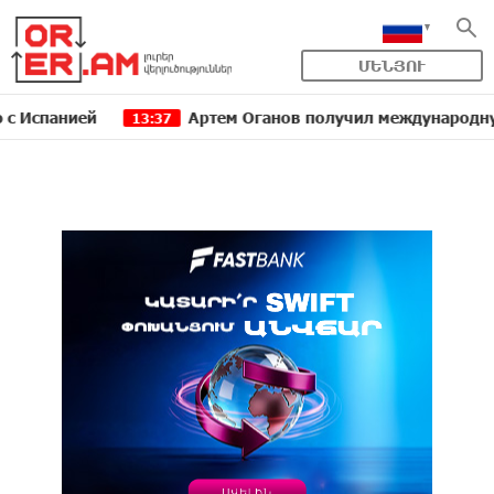
ՄԵՆՅՈՒ
анией
Артем Оганов получил международную госпре
13:37