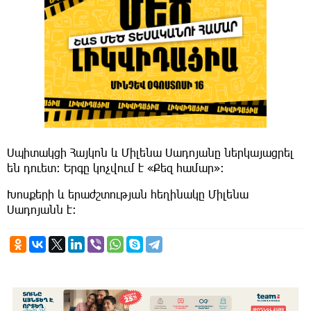
Սպիտակցի Հայկոն և Միլենա Սադոյանը ներկայացրել
են դուետ։ Երգը կոչվում է «Քեզ համար»։
Խոսքերի և երաժշտության հեղինակը Միլենա
Սադոյանն է։