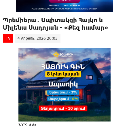
Պրեմիերա․ Սպիտակցի Հայկո և
Միլենա Սադոյան - «Քեզ համար»
TV
4 Апрель, 2026 20:03