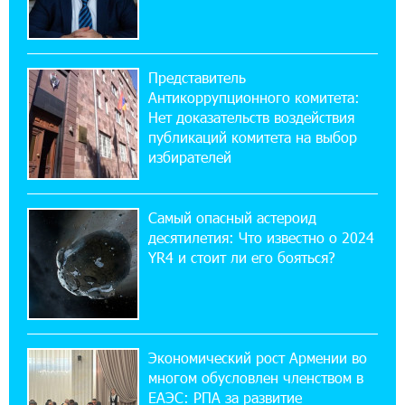
значит сам Геноцид?
17:16:14 30-07-2026
Представитель
ВТБ (Армения): вклад «Стабильный» — до
Антикоррупционного комитета:
10% годовых и оформление в мобильном
приложении
Нет доказательств воздействия
публикаций комитета на выбор
избирателей
17:03:49 30-07-2026
Платформа Rate.Trading на Seaside Startup
Summit: IDBank представил инновационное
Самый опасный астероид
решение
десятилетия: Что известно о 2024
YR4 и стоит ли его бояться?
14:44:13 29-07-2026
Состоялось открытие Khachaturian Rooftop
при поддержке IDBank
Экономический рост Армении во
18:38:18 28-07-2026
многом обусловлен членством в
Пашинян ты упустил свой шанс уйти
спокойно. Аршак Карапетян
ЕАЭС: РПА за развитие