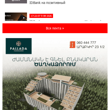
IDBank на позитивный
17:22:07 5-08-2026
IDBank представляет новую карту Mastercard
World с преимуществами для путешествий и
Вся лента »
специальной акцией
14:56:06 5-08-2026
Ucom и FPWC обеспечат круглосуточный
мониторинг дикой природы в Гнишике с
помощью солнечной энергии
14:56:01 5-08-2026
Ucom и FPWC обеспечат круглосуточный
мониторинг дикой природы в Гнишике с
помощью солнечной энергии
22:41:05 3-08-2026
Idram и IDBank - рядом со стартапами на