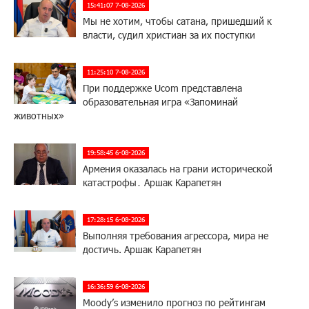
15:41:07 7-08-2026
Мы не хотим, чтобы сатана, пришедший к
власти, судил христиан за их поступки
11:25:10 7-08-2026
При поддержке Ucom представлена
образовательная игра «Запоминай
животных»
19:58:45 6-08-2026
Армения оказалась на грани исторической
катастрофы․ Аршак Карапетян
17:28:15 6-08-2026
Выполняя требования агрессора, мира не
достичь. Аршак Карапетян
16:36:59 6-08-2026
Moody’s изменило прогноз по рейтингам