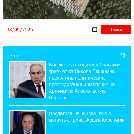
Seaside Startup Summit
10:12:55 3-08-2026
В мобильном приложении Юнибанка теперь
можно зарегистрироваться также с помощью
imID
Блог
21:09:13 31-07-2026
«Бесплатные бонусы в играх»: IDBank
Бывшие руководители Словакии
предупреждает о кибератаках на школьников
требуют от Никола Пашиняна
прекратить политические
11:21:15 31-07-2026
преследования и давление на
ЕАЭС со временем будет расширяться. Когда-
Армянскую Апостольскую
нибудь это поймёт и рядовой армянин, но
Церковь
будет уже поздно
Предателя Пашиняна нужно
11:03:52 31-07-2026
скинуть с трона. Аршак Карапетян
Если Израиль использует тему Геноцида
армян против Эрдогана, то что для него