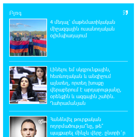
լինելու
Բլոգ
4 մեդալ՝ մաթեմատիկական
23:31:16 5-08-2026
միջազգային ուսանողական
Ջուր հավաքեք․ բազմաթիվ հասցեներում
ջուր չի լինելու
օլիմպիադայում
23:13:33 5-08-2026
Եվրոպայի մայրաքաղաքները գրանցում են
շոգի նոր ռեկորդներ
Լինելու եմ սկզբունքային,
հետևողական և անզիջում
22:54:16 5-08-2026
այնտեղ, որտեղ խոսքը
Զովունի-Եղվարդ ճանապարհին բախվել են
վերաբերում է արդարությանը,
«Alfa Romeo»-ն և «Opel»-ը. կա վիրավոր
օրենքին և ազգային շահին.
Ղահրամանյան
22:44:25 5-08-2026
Անունս տալուց առաջ գոնե լվացվեք․ Էդմոն
Հանձնվել թուրքական
Մարուքյան
ողորմածությա՞նը, թե՞
պայքարել մինչև վերջ. ընտրի´ր