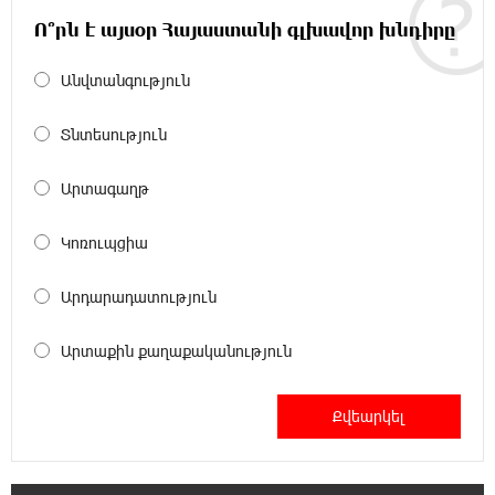
Մհեր Բաղդասարյանին
Ո՞րն է այսօր Հայաստանի գլխավոր խնդիրը
22:17:04 5-08-2026
Անվտանգություն
Կեղծ էջով քաղաքացիներին առաջարկվում
է մասնակցել խաղարկության․ զգուշացում
Տնտեսություն
21:59:34 5-08-2026
Արտագաղթ
Հարավային Լիբանանում պայթյունի
հետևանքով զոհվել է առնվազն երկու
Կոռուպցիա
իսրայելցի զինծառայող
Արդարադատություն
21:39:45 5-08-2026
Բախվել են «Jeep»-ն ու «Ford»-ը. կա 4
Արտաքին քաղաքականություն
վիրավոր
21:30:30 5-08-2026
Խոշոր հրդեհ՝ Գավառի Արծվաքար
թաղամասի փայտի արտադրամասում.
վերջինն ամբողջությամբ վերածվել է մոխրի