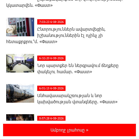
կկատարվեն. «Փաստ»
7:03:23 6-08-2026
Ընտրություններն ավարտվեցին,
իշխանություններին էլ ոչինչ չի
հետաքրքրու՞մ. «Փաստ»
6:32:20 6-08-2026
Նոր պարտքեր են ներգրավում ճեղքերը
փակելու համար. «Փաստ»
6:01:15 6-08-2026
Անհավասարակշռության և նոր
կախվածության վտանգները. «Փաստ»
0:57:28 6-08-2026
Ես հավատում եմ, որ «Արարարտ-
Ամբողջ լրահոսը »
Արմենիան» ունակ է անցնել որակավորման
վերջին փուլ. Բերեզովսկի