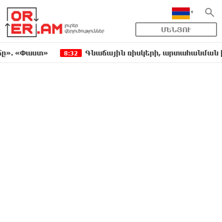
ՄԵՆՅՈՒ
աստ»
Գնաճային ռիսկերի, արտահանման խնդիրնե
8:32