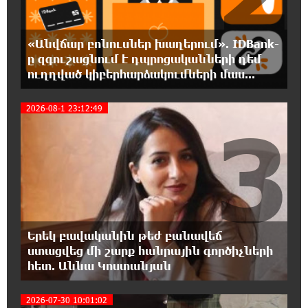
20:12:40 5-08-2026
«Անվճար բոնուսներ խաղերում». IDBank-
Հայրենիքի զգացողությունը հողի
ը զգուշացնում է դպրոցականների դեմ
նկատմամբ պետք է լինի ոչ թե
ուղղված կիբերհարձակումների մաս...
թշնամության, այլ բարեկամության հիմքը. Էդգար
Ղազարյան
2026-08-1 23:12:49
3
19:57:06 5-08-2026
Պեղումներ և նոր բացահայտում Հին
Խնձորեսկում
19:39:55 5-08-2026
Սալահը կարիերան կշարունակի
Թուրքիայում
Երեկ բավականին թեժ բանավեճ
ստացվեց մի շարք հանրային գործիչների
19:20:45 5-08-2026
հետ. Աննա Կոստանյան
Մեքենաներից գողություններ և շորթում
Երևանում. բացահայտվել է «Տեսլայով»
2026-07-30 10:01:02
հանցավոր խումբը