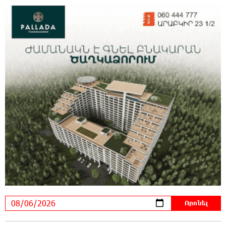
0:39:46 6-08-2026
Գերմանիայում ահաբեկչության գործով
քննություն է սկսվել Լայպցիգի
օդանավակայանում պայթուցիկով անօդաչու սարք
հայտնաբերելուց հետո
0:20:46 6-08-2026
Իրազեկում․ գործարկվելու է էլեկտրական
շչակ
0:03:57 6-08-2026
37 թիվն է. վաղը զանգը հնչելու է նույնիսկ
կատակ անողների համար. Մենուա
Սողոմոնյան
23:50:47 5-08-2026
Օգոստոսի 6-ին, 7-ին, 10-ին, 11-ին, 12-ին և
13-ին հարյուրավոր հասցեներում լույս չի