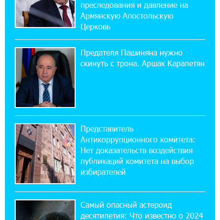
11:21:15 31-07-2026
преследования и давление на
ЕАЭС со временем будет расширяться. Когда-
Армянскую Апостольскую
нибудь это поймёт и рядовой армянин, но
Церковь
будет уже поздно
Предателя Пашиняна нужно
11:03:52 31-07-2026
скинуть с трона. Аршак Карапетян
Если Израиль использует тему Геноцида
армян против Эрдогана, то что для него
значит сам Геноцид?
17:16:14 30-07-2026
Представитель
ВТБ (Армения): вклад «Стабильный» — до
Антикоррупционного комитета:
10% годовых и оформление в мобильном
приложении
Нет доказательств воздействия
публикаций комитета на выбор
избирателей
17:03:49 30-07-2026
Платформа Rate.Trading на Seaside Startup
Summit: IDBank представил инновационное
Самый опасный астероид
решение
десятилетия: Что известно о 2024