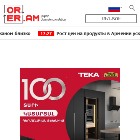
ՄԵՆՅՈՒ
лизко
Рост цен на продукты в Армении ускорился
17:27