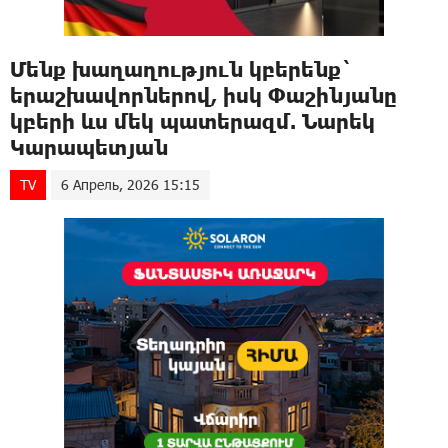
Մենք խաղաղություն կբերենք`
երաշխավորներով, իսկ Փաշինյանը
կբերի ևս մեկ պատերազմ. Նարեկ
Կարապետյան
TV
6 Апрель, 2026 15:15