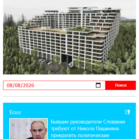
14:56:01 5-08-2026
Ucom и FPWC обеспечат круглосуточный
мониторинг дикой природы в Гнишике с
помощью солнечной энергии
22:41:05 3-08-2026
Idram и IDBank - рядом со стартапами на
Seaside Startup Summit
10:12:55 3-08-2026
В мобильном приложении Юнибанка теперь
можно зарегистрироваться также с помощью
imID
Блог
21:09:13 31-07-2026
«Бесплатные бонусы в играх»: IDBank
Бывшие руководители Словакии
предупреждает о кибератаках на школьников
требуют от Никола Пашиняна
прекратить политические