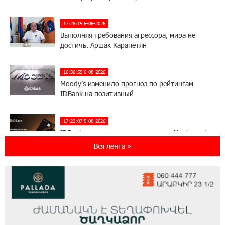
17:28:15 6-08-2026
Выполняя требования агрессора, мира не
достичь. Аршак Карапетян
16:36:59 6-08-2026
Moody’s изменило прогноз по рейтингам
IDBank на позитивный
17:22:07 5-08-2026
IDBank представляет новую карту Mastercard
World с преимуществами для путешествий и
Вся лента »
специальной акцией
14:56:06 5-08-2026
Ucom и FPWC обеспечат круглосуточный
мониторинг дикой природы в Гнишике с
помощью солнечной энергии