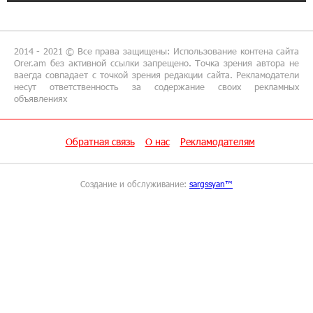
15:18:39 9-07-2026
Предателя Пашиняна нужно скинуть с трона.
Аршак Карапетян
2014 - 2021 © Все права защищены: Использование контена сайта
Orer.am без активной ссылки запрещено. Точка зрения автора не
ваегда совпадает с точкой зрения редакции сайта. Рекламодатели
18:38:14 8-07-2026
несут ответственность за содержание своих рекламных
объявлениях
Зачем Пашинян полетел в Россию?․ Аршак
Карапетян
Обратная связь
О нас
Рекламодателям
17:46:18 8-07-2026
Глава МИД Иордании: Подписание мирного
соглашения между Арменией и
Создание и обслуживание:
sargssyan™
Азербайджаном близко
17:27:13 8-07-2026
Рост цен на продукты в Армении ускорился
до 8,6%: ЕАБР
17:24:27 8-07-2026