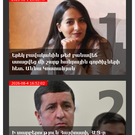
1
ապօրինություններից. Լարիսա Ալավերդյան
10:11:47 8-08-2026
Մեր ուժը մեր աշխատակիցներն են. ԶՊՄԿ
10:02:07 8-08-2026
«Պատմական հիշողությունը չի կարելի
Երեկ բավականին թեժ բանավեճ
քաղաքականություն դարձնել». Կարպիս
ստացվեց մի շարք հանրային գործիչների
Փաշոյան
հետ. Աննա Կոստանյան
2
0:55:39 8-08-2026
2026-08-4 16:52:02
Երևանի և մարզերի տասնյակ հասցեներում
օգոստոսի 10-ին, 11-ին, 12-ին և 13-ին գազ
չի լինելու
0:35:27 8-08-2026
Հայ ուշուիստները 37 մեդալ են նվաճել
միջազգային մրցաշարում
Ի տարբերություն Հայփոստի, ՀԷՑ-ը