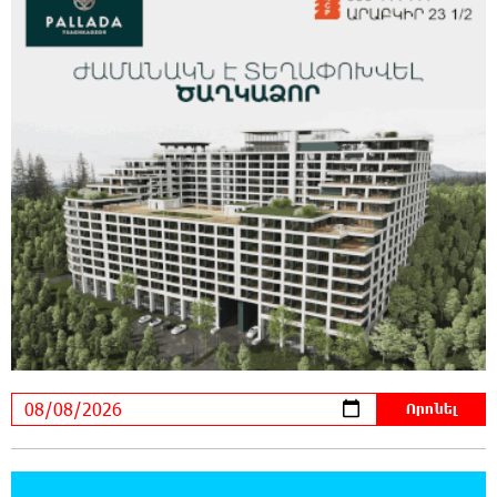
18:02:58 8-08-2026
Դմիտրի Մեդվեդև. Արևմուտքի
քաղաքականությունը Հայաստանի
նկատմամբ կրկնում է վրացական սցենարը
17:36:59 8-08-2026
Ադրբեջանցիների բնակեցումը
Հայաստանում լուրջ վտանգներ է
պարունակում. Ավետիք Չալաբյան
17:28:45 8-08-2026
«Հայաքվե»-ի հայտարարությունից հետո
WCC-ն արձագանքել է Հայ Եկեղեցու շուրջ
ստեղծված իրավիճակին
16:58:38 8-08-2026
«Շտապ հաստատեք քարտի տվյալները»․
IDBank-ը զգուշացնում է հյուրանոցների
ամրագրման հետ կապված զեղծարարությունների մասին