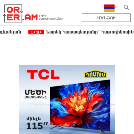
ՄԵՆՅՈՒ
ն
Նարեկ Կարապետյանը` Կաթողիկոսին հեռացնե
17:07