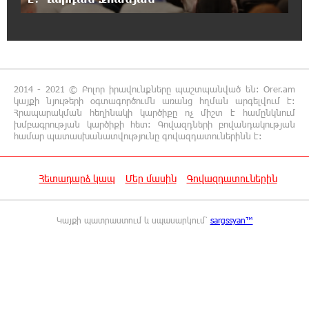
21:26:16 7-08-2026
Ստեփանավանում ռուս կին է փորձել
ինքնասպան լինել
2014 - 2021 © Բոլոր իրավունքները պաշտպանված են: Orer.am
կայքի նյութերի օգտագործումն առանց հղման արգելվում է:
21:08:37 7-08-2026
Հրապարակման հեղինակի կարծիքը ոչ միշտ է համընկնում
ԵԱՏՄ֊ն չի ուզում, որ իր միջոցներով
խմբագրության կարծիքի հետ: Գովազդների բովանդակության
զարգանա Հայաստանի տնտեսությունը ու
համար պատասխանատվությունը գովազդատուներինն է:
հետո գնա ԵՄ. Արշակ Կարապետյան
Հետադարձ կապ
Մեր մասին
Գովազդատուներին
21:07:27 7-08-2026
ԱՄՆ վերաքննիչ դատարանը արգելափակել
է Թրամփի 400 միլիոն դոլար արժողությամբ
Կայքի պատրաստում և սպասարկում՝
sargssyan™
Սպիտակ տան պարահանդեսային դահլիճի նախագիծը
21:03:44 7-08-2026
Կաթողիկոսի նկատմամբ իրականացվող
բռնադատավարությունը միահեծան
իշխանության հետևանք է. Հանրային Դաշինք