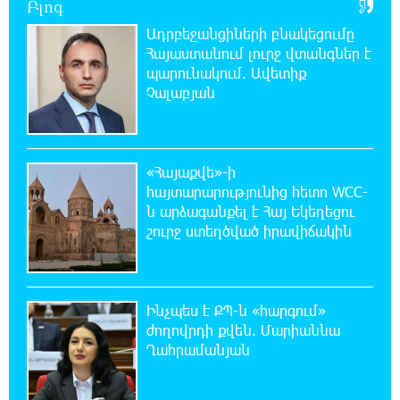
Բլոգ
Ադրբեջանցիների բնակեցումը
16:29:54 8-08-2026
Հայաստանում լուրջ վտանգներ է
Մհեր Անանյանն ընդգրկվել է Յունիբանկի
պարունակում. Ավետիք
Վարչության կազմում
Չալաբյան
16:05:54 8-08-2026
«Սմայլ Սվիթ»-ի զարգացման ճանապարհը
Կոնվերս Բանկի գործընկերությամբ
«Հայաքվե»-ի
հայտարարությունից հետո WCC-
ն արձագանքել է Հայ Եկեղեցու
15:33:02 8-08-2026
շուրջ ստեղծված իրավիճակին
Ինչպես է ՔՊ-ն «հարգում» ժողովրդի քվեն.
Մարիաննա Ղահրամանյան
15:21:17 8-08-2026
Ինչպես է ՔՊ-ն «հարգում»
Ընդդիմությունը պետք է օր առաջ
ժողովրդի քվեն. Մարիաննա
համախմբվի այս ծանր իրավիճակից դուրս
Ղահրամանյան
գալու համար. Արմեն Մանվելյան