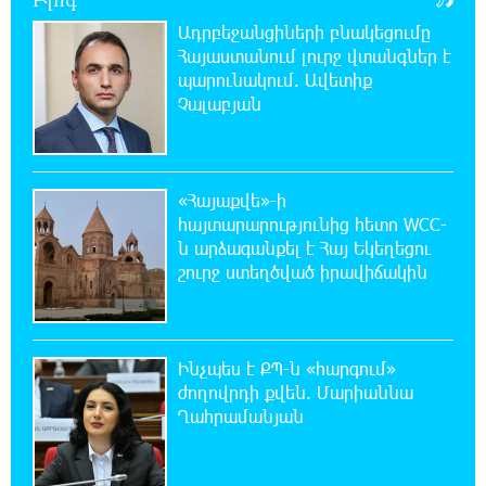
հնարավորությունները
Ադրբեջանցիների բնակեցումը
Հայաստանում լուրջ վտանգներ է
20:33:21 8-08-2026
պարունակում. Ավետիք
Հրդեհի ահազանգ Սայաթ-Նովա
Չալաբյան
պողոտայում. շենքից տարհանվել է 5
բնակիչ
20:14:36 8-08-2026
«Հայաքվե»-ի
Ճապոնական Յակիշիմե կերամիկայի
հայտարարությունից հետո WCC-
ցուցահանդեսը երկարաձգվել է մինչև
ն արձագանքել է Հայ Եկեղեցու
օգոստոսի 30-ը
շուրջ ստեղծված իրավիճակին
19:55:28 8-08-2026
Որոնվում է նախաձեռնված քրեական
վարույթի շրջանակներում
Ինչպես է ՔՊ-ն «հարգում»
ժողովրդի քվեն. Մարիաննա
Ղահրամանյան
19:37:10 8-08-2026
Փաշինյանն ու Թրամփը հեռախոսազրույց
են ունեցել