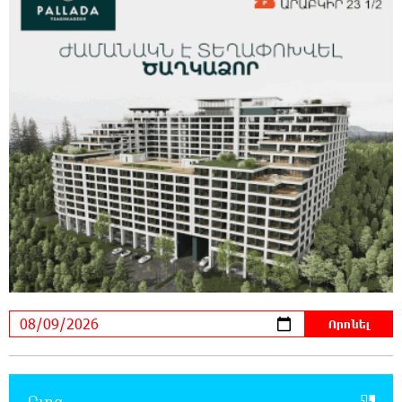
շենքի պատուհաններն ու դռները
21:48:41 8-08-2026
Ալիևն ու Թրամփը հեռախոսազրույց են
ունեցել
21:29:45 8-08-2026
«Ինտեր»-ը հաղթեց «Յուվենտուս»-ին
21:10:46 8-08-2026
Քրեական վարույթի շրջանակում անձի
անձնական և ընտանեկան կյանքին առնչվող
տվյալների անհարկի հրապարակումն անթույլատրելի է.
ՄԻՊ
20:51:38 8-08-2026
Զելենսկին ու Վուչիչը քննարկել են
համագործակցությունն ընդլայնելու
Բլոգ