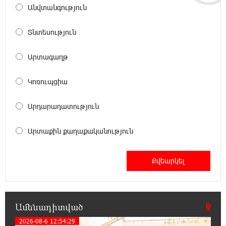
Անվտանգություն
18:40:08 8-08-2026
Իրանը պատրաստ է բացել Հորմուզի
Տնտեսություն
նեղուցը, եթե ԱՄՆ-ն ընդունի
հանրապետության պայմանները
Արտագաղթ
18:21:30 8-08-2026
Կոռուպցիա
Երևանում անցկացվել է հաշմանդամություն
ունեցող անձանց միջազգային մարզական
Արդարադատություն
փառատոն
Արտաքին քաղաքականություն
18:02:58 8-08-2026
Դմիտրի Մեդվեդև. Արևմուտքի
քաղաքականությունը Հայաստանի
նկատմամբ կրկնում է վրացական սցենարը
17:36:59 8-08-2026
Ամենադիտված
Ադրբեջանցիների բնակեցումը
Հայաստանում լուրջ վտանգներ է
2026-08-6 12:54:29