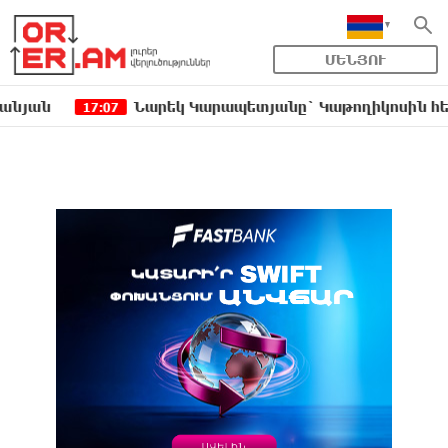
ՄԵՆՅՈՒ
Նարեկ Կարապետյանը` Կաթողիկոսին հեռացնել փոր
17:07