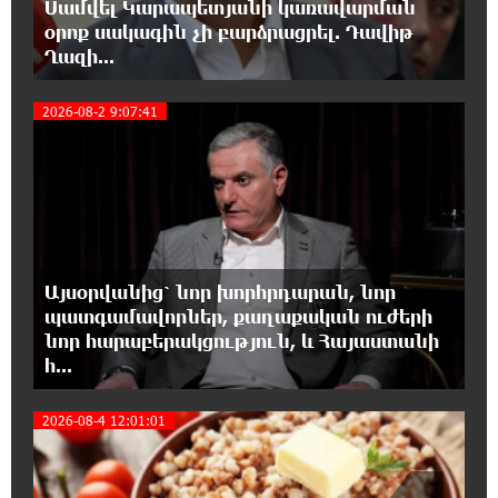
Սամվել Կարապետյանի կառավարման
օրոք սակագին չի բարձրացրել. Դավիթ
15:33:02 8-08-2026
Ղազի...
Ինչպես է ՔՊ-ն «հարգում» ժողովրդի քվեն.
Մարիաննա Ղահրամանյան
3
2026-08-2 9:07:41
15:21:17 8-08-2026
Ընդդիմությունը պետք է օր առաջ
համախմբվի այս ծանր իրավիճակից դուրս
գալու համար. Արմեն Մանվելյան
15:07:43 8-08-2026
Այսօրվանից՝ նոր խորհրդարան, նոր
Դուք ու ձեր անտաղանդ շոուները ոչ ավելին
պատգամավորներ, քաղաքական ուժերի
են, քան անհաջող ու չստացված դերասանի
նոր հարաբերակցություն, և Հայաստանի
թատրոն. Աննա Կոստանյան
հ...
14:58:53 8-08-2026
2026-08-4 12:01:01
Միայն հանրային մեծ աջակցության
պարագայում ընդդիմությունը կկարողանա
օրակարգ թելադրել. Արեգ Սավգուլյան