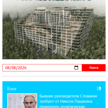
10:12:55 3-08-2026
В мобильном приложении Юнибанка теперь
можно зарегистрироваться также с помощью
imID
21:09:13 31-07-2026
«Бесплатные бонусы в играх»: IDBank
предупреждает о кибератаках на школьников
11:21:15 31-07-2026
ЕАЭС со временем будет расширяться. Когда-
нибудь это поймёт и рядовой армянин, но
будет уже поздно
Блог
11:03:52 31-07-2026
Если Израиль использует тему Геноцида
Бывшие руководители Словакии
армян против Эрдогана, то что для него
требуют от Никола Пашиняна
значит сам Геноцид?
прекратить политические