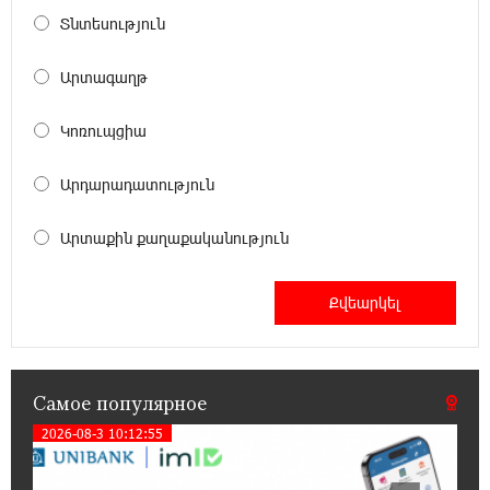
Տնտեսություն
12:04:45 23-07-2026
При поддержке Ucom в спортивной школе
Արտագաղթ
Вайка установлена солнечная
электростанция мощностью 15 кВт
Կոռուպցիա
20:50:22 22-07-2026
Արդարադատություն
Новые финансовые навыки на «Давидбекских
играх»: Idram&IDBank
Արտաքին քաղաքականություն
11:25:48 21-07-2026
Кругом война. А вас вводят в заблуждение.
Аршак Карапетян
16:32:52 20-07-2026
Самое популярное
Центр продаж и обслуживания Ucom в
Егварде возобновил работу по новому адресу
2026-08-3 10:12:55
— ул. Ереванян, 3/47