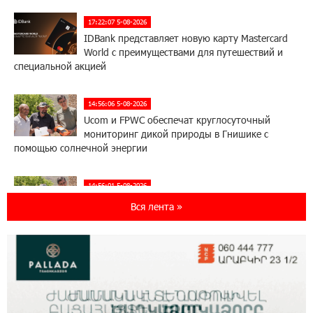
17:22:07 5-08-2026
IDBank представляет новую карту Mastercard
World с преимуществами для путешествий и
специальной акцией
14:56:06 5-08-2026
Ucom и FPWC обеспечат круглосуточный
мониторинг дикой природы в Гнишике с
помощью солнечной энергии
14:56:01 5-08-2026
Ucom и FPWC обеспечат круглосуточный
Вся лента »
мониторинг дикой природы в Гнишике с
помощью солнечной энергии
22:41:05 3-08-2026
Idram и IDBank - рядом со стартапами на
Seaside Startup Summit