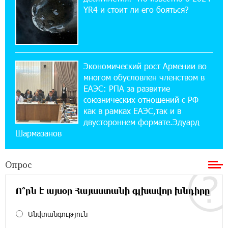
12:04:53 28-07-2026
YR4 и стоит ли его бояться?
Обновленный Центр продаж и обслуживания
Ucom открылся по адресу ул. Шаумяна, 24/2
в Арарате
Экономический рост Армении во
22:28:49 27-07-2026
многом обусловлен членством в
Никогда Нагорный Карабах не был в составе
независимого Азербайджана. Аршак
ЕАЭС: РПА за развитие
Карапетян
союзнических отношений с РФ
как в рамках ЕАЭС,так и в
двустороннем формате.Эдуард
17:52:29 25-07-2026
Шармазанов
Бывший премьер-министр Словакии
обратился к президенту страны с просьбой
содействовать освобождению армянских заключенных,
Опрос
осужденных в Азербайджане
Ո՞րն է այսօր Հայաստանի գլխավոր խնդիրը
12:17:04 23-07-2026
Против кого вооружается Азербайджан?
Անվտանգություն
Аршак Карапетян