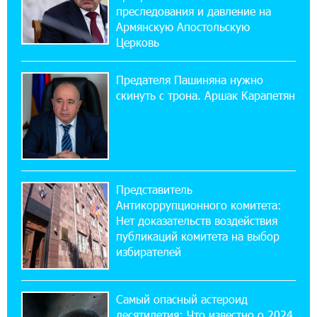
преследования и давление на
17:16:14 30-07-2026
Армянскую Апостольскую
ВТБ (Армения): вклад «Стабильный» — до
Церковь
10% годовых и оформление в мобильном
приложении
Предателя Пашиняна нужно
скинуть с трона. Аршак Карапетян
17:03:49 30-07-2026
Платформа Rate.Trading на Seaside Startup
Summit: IDBank представил инновационное
решение
Представитель
14:44:13 29-07-2026
Антикоррупционного комитета:
Состоялось открытие Khachaturian Rooftop
при поддержке IDBank
Нет доказательств воздействия
публикаций комитета на выбор
избирателей
18:38:18 28-07-2026
Пашинян ты упустил свой шанс уйти
спокойно. Аршак Карапетян
Самый опасный астероид
десятилетия: Что известно о 2024