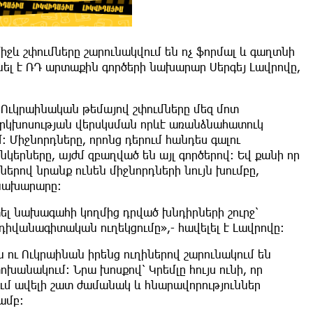
ջև շփումները շարունակվում են ոչ ֆորմալ և գաղտնի
նել է ՌԴ արտաքին գործերի նախարար Սերգեյ Լավրովը,
։ Ուկրաինական թեմայով շփումները մեզ մոտ
 երկխոսության վերսկսման որևէ առանձնահատուկ
 Միջնորդները, որոնց դերում հանդես գալու
նկերները, այժմ զբաղված են այլ գործերով։ Եվ քանի որ
երով նրանք ունեն միջնորդների նույն խումբը,
 նախարարը։
ել նախագահի կողմից դրված խնդիրների շուրջ՝
իվանագիտական ուղեկցումը»,- հավելել է Լավրովը։
ն ու Ուկրաինան իրենց ուղիներով շարունակում են
խանակում։ Նրա խոսքով՝ Կրեմլը հույս ունի, որ
մ ավելի շատ ժամանակ և հնարավորություններ
ամբ։