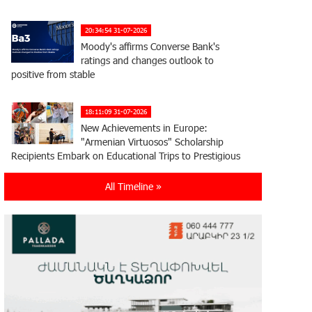
20:34:54 31-07-2026
Moody's affirms Converse Bank's
ratings and changes outlook to
positive from stable
18:11:09 31-07-2026
New Achievements in Europe:
"Armenian Virtuosos" Scholarship
Recipients Embark on Educational Trips to Prestigious
Music Academies
All Timeline »
16:54:53 30-07-2026
Rate.Trading Platform at Seaside
Startup Summit: IDBank Introduces
an Innovative Solution
14:34:49 29-07-2026
Khachaturian Rooftop Grand Opening