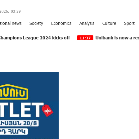
2026,
03
:
39
tional news
Society
Economics
Analysis
Culture
Sport
gue 2024 kicks off
Unibank is now a regular partner
11:37