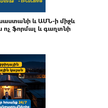
սաստանի և ԱՄՆ-ի միջև
ն ոչ ֆորմալ և գաղտնի