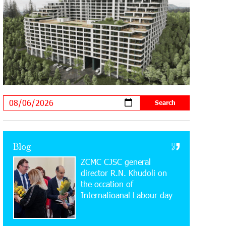
Supported by IDBank
11:59:57 28-07-2026
Ucom’s Sales and Service Center
Reopens at 24/2 Shahumyan Street in
Ararat
19:04:38 23-07-2026
Scholarship recipients of the “Armenian
Virtuosos” Program participated in the
Järvi Academy and Pärnu Music Festival in Estonia,
representing Armenia on the international stage
Blog
ZCMC CJSC general
11:53:39 23-07-2026
Ucom Supports the Installation of a 15
director R.N. Khudoli on
kW Solar Power Plant at the Vayk
the օccation of
Sports School
Internatioanal Labour day
20:56:14 22-07-2026