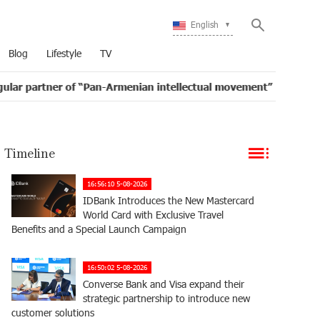
English
Blog
Lifestyle
TV
 of “Pan-Armenian intellectual movement”
IDBank iss
16:11
Timeline
16:56:10 5-08-2026
IDBank Introduces the New Mastercard
World Card with Exclusive Travel
Benefits and a Special Launch Campaign
16:50:02 5-08-2026
Converse Bank and Visa expand their
strategic partnership to introduce new
customer solutions