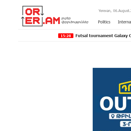
Yerevan,
06.August.
Politics
Interna
Futsal tournament Galaxy Champions Lea
15:28