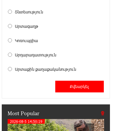
11:41:23 13-07-2026
Haik Kazazyan to Perform
Տնտեսություն
Khachaturian’s Violin Concerto at the
Closing Concert of the Madeira Classical Orchestra’s
Արտագաղթ
2025/2026 Season
Կոռուպցիա
14:33:36 11-07-2026
My Forest Armenia is a beneficiary of
Արդարադատություն
the "Power of One Dram" initiative in
July
Արտաքին քաղաքականություն
12:53:12 11-07-2026
Become a Unibank shareholder and
benefit from an attractive investment
opportunity
Most Popular
21:50:45 9-07-2026
IDBank warns of scam calls
2026-08-5 14:50:19
impersonating pension funds