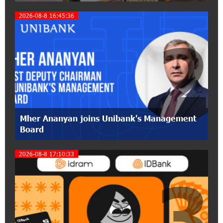
15:47:51 9-07-2026
2026-08-8 16:45:36
A little corner of France in Hrazdan, with the
partnership of Converse SME
2
17:31:55 8-07-2026
Idram is the general partner of the "Towards
Conscious Parenting 2026" annual conference
12:40:22 8-07-2026
Polytechnic University Graduation Ceremony
Mher Ananyan joins Unibank's Management
Held with the Support of Unibank
Board
17:10:45 7-07-2026
2026-08-8 17:10:33
Converse Bank Completes the Placement of
3
EBRD Bonds
17:27:45 6-07-2026
From Financial Adventures to Great Victories:
The 4th Junius Financial Online Tournament