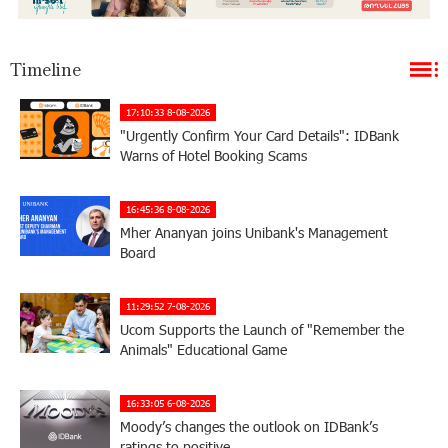
Timeline
17:10:33 8-08-2026
"Urgently Confirm Your Card Details": IDBank
Warns of Hotel Booking Scams
16:45:36 8-08-2026
Mher Ananyan joins Unibank's Management
Board
11:29:52 7-08-2026
Ucom Supports the Launch of "Remember the
Animals" Educational Game
16:33:05 6-08-2026
Moody’s changes the outlook on IDBank’s
ratings to positive