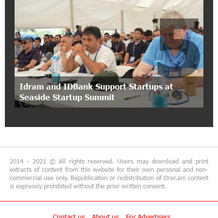
5
12:40:36 2-07-2026
Ucom Introduces the New uMix 5000 Regional
Package: 3 Services for Just AMD 5,000 per
Month
11:55:53 2-07-2026
"Monaco glamour, Vegas energy, Macau prestige
Idram and IDBank Support Startups at
- yet uniquely Armenian." Artak Tovmasyan on
Seaside Startup Summit
how Seven Visions is redefining world-class hospitality
11:56:27 1-07-2026
Travel Without Borders: Ucom Introduces New
uTravel Packages
2014 - 2021 © All rights reserved. Users may download and print
extracts of content from this website for their own personal and non-
15:08:55 30-06-2026
commercial use only. Republication or redistribution of Orer.am content
is expressly prohibited without the prior written consent.
Artur Nakhshikyan has joined the Supervisory
Board of Unibank
Contact us
About us
For Advertisers