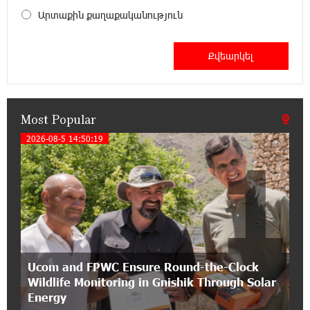
Արտաքին քաղաքականություն
11:41:23 13-07-2026
Haik Kazazyan to Perform Khachaturian’s Violin
Concerto at the Closing Concert of the Madeira
Classical Orchestra’s 2025/2026 Season
Most Popular
14:33:36 11-07-2026
My Forest Armenia is a beneficiary of the "Power
2026-08-5 14:50:19
1
of One Dram" initiative in July
12:53:12 11-07-2026
Become a Unibank shareholder and benefit from
an attractive investment opportunity
21:50:45 9-07-2026
Ucom and FPWC Ensure Round-the-Clock
IDBank warns of scam calls impersonating
Wildlife Monitoring in Gnishik Through Solar
pension funds
Energy