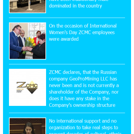
Ucom Supports the Installation of a 15 kW Solar
dominated in the country
Power Plant at the Vayk Sports School
On the occasion of International
20:56:14 22-07-2026
Women's Day ZCMC employees
New Financial Skills at the Davidbek Games:
were awarded
Idram&IDBank
17:52:52 20-07-2026
CashIn Services at AraratBank ATMs: Fast,
Simple, and Secure
ZCMC declares, that the Russian
company GeoProMining LLC has
never been and is not currently a
16:29:04 20-07-2026
shareholder of the Company, nor
Ucom Sales and Service Center Reopens at 3/47
Yerevanyan Street in Yeghvard
does it have any stake in the
Company's ownership structure
15:47:47 17-07-2026
No international support and no
Up to 25% idcoin when purchasing Flyone flight
tickets: Idram&IDBank
organization to take real steps to
prevent decades of cultural, ethnic