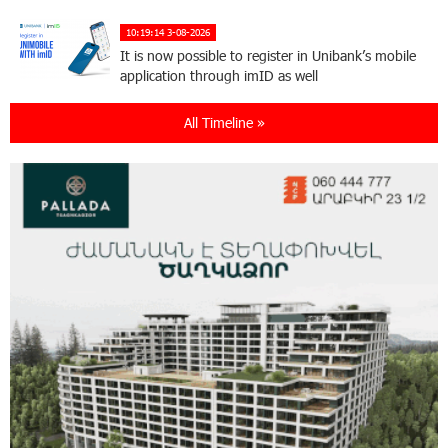
10:19:14 3-08-2026
It is now possible to register in Unibank’s mobile
application through imID as well
All Timeline »
21:13:05 31-07-2026
“Free In-Game Bonuses”: IDBank Warns About
Cyberattacks Targeting Schoolchildren
20:34:54 31-07-2026
Moody's affirms Converse Bank's ratings and
changes outlook to positive from stable
18:11:09 31-07-2026
New Achievements in Europe: "Armenian
Virtuosos" Scholarship Recipients Embark on
Educational Trips to Prestigious Music Academies
16:54:53 30-07-2026