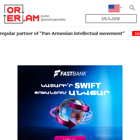
ՄԵՆՅՈՒ
artner of “Pan-Armenian intellectual movement”
IDBa
16:11