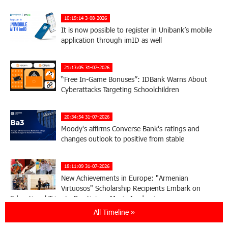
10:19:14 3-08-2026
It is now possible to register in Unibank’s mobile
application through imID as well
21:13:05 31-07-2026
“Free In-Game Bonuses”: IDBank Warns About
Cyberattacks Targeting Schoolchildren
20:34:54 31-07-2026
Moody's affirms Converse Bank's ratings and
changes outlook to positive from stable
18:11:09 31-07-2026
New Achievements in Europe: "Armenian
Virtuosos" Scholarship Recipients Embark on
Educational Trips to Prestigious Music Academies
All Timeline »
16:54:53 30-07-2026