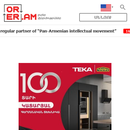
ՄԵՆՅՈՒ
partner of “Pan-Armenian intellectual movement”
IDBa
16:11