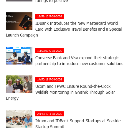
ratings to positive
16:56:10 5-08-2026
IDBank Introduces the New Mastercard World
Card with Exclusive Travel Benefits and a Special
Launch Campaign
16:50:02 5-08-2026
Converse Bank and Visa expand their strategic
partnership to introduce new customer solutions
14:50:19 5-08-2026
Ucom and FPWC Ensure Round-the-Clock
Wildlife Monitoring in Gnishik Through Solar
Energy
22:49:12 3-08-2026
Idram and IDBank Support Startups at Seaside
Startup Summit