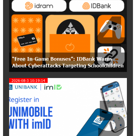
4
12:40:36 2-07-2026
Ucom Introduces the New uMix 5000 Regional
Package: 3 Services for Just AMD 5,000 per
Month
11:55:53 2-07-2026
"Monaco glamour, Vegas energy, Macau prestige
“Free In-Game Bonuses”: IDBank Warns
- yet uniquely Armenian." Artak Tovmasyan on
how Seven Visions is redefining world-class hospitality
About Cyberattacks Targeting Schoolchildren
2026-08-3 10:19:14
11:56:27 1-07-2026
Travel Without Borders: Ucom Introduces New
5
uTravel Packages
15:08:55 30-06-2026
Artur Nakhshikyan has joined the Supervisory
Board of Unibank