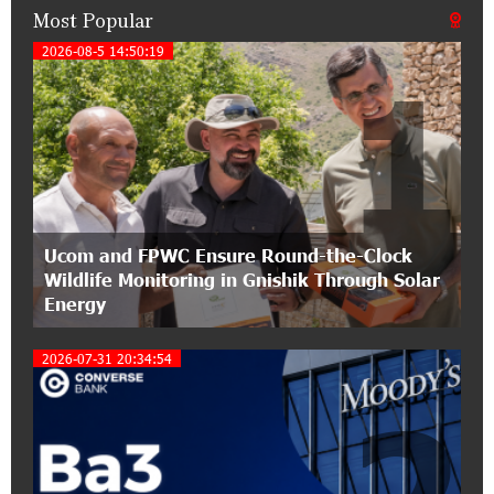
Most Popular
15:47:51 9-07-2026
A little corner of France in Hrazdan, with the
2026-08-5 14:50:19
1
partnership of Converse SME
17:31:55 8-07-2026
Idram is the general partner of the "Towards
Conscious Parenting 2026" annual conference
12:40:22 8-07-2026
Ucom and FPWC Ensure Round-the-Clock
Polytechnic University Graduation Ceremony
Wildlife Monitoring in Gnishik Through Solar
Held with the Support of Unibank
Energy
17:10:45 7-07-2026
2026-07-31 20:34:54
Converse Bank Completes the Placement of
EBRD Bonds
2
17:27:45 6-07-2026
From Financial Adventures to Great Victories:
The 4th Junius Financial Online Tournament