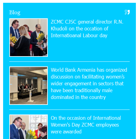
Ucom Supports the Installation of a 15 kW Solar
Blog
Power Plant at the Vayk Sports School
ZCMC CJSC general director R.N.
Khudoli on the օccation of
20:56:14 22-07-2026
Internatioanal Labour day
New Financial Skills at the Davidbek Games:
Idram&IDBank
17:52:52 20-07-2026
CashIn Services at AraratBank ATMs: Fast,
World Bank Armenia has organized
Simple, and Secure
discussion on facilitating women’s
wider engagement in sectors that
16:29:04 20-07-2026
have been traditionally male
Ucom Sales and Service Center Reopens at 3/47
dominated in the country
Yerevanyan Street in Yeghvard
On the occasion of International
15:47:47 17-07-2026
Women's Day ZCMC employees
Up to 25% idcoin when purchasing Flyone flight
were awarded
tickets: Idram&IDBank