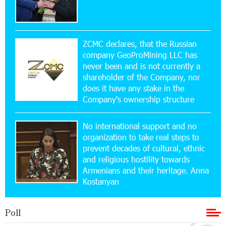
15:10:21 17-07-2026
Converse Bank Named Armenia’s Best Digital
Bank for Consumers by Euromoney
ZCMC declares, that the Russian
company GeoProMining LLC has
never been and is not currently a
11:36:50 17-07-2026
shareholder of the Company, nor
Ucom and Microsoft Innovation Center Help
School Students Build Cybersecurity Skills
does it have any stake in the
Company's ownership structure
12:45:18 16-07-2026
No international support and no
Ucom Supports Installation of 10 kW Solar Plant
in Shenavan, Lori
organization to take real steps to
prevent decades of cultural, ethnic
and religious hostility towards
20:34:31 14-07-2026
Armenians and their heritage. Anna
Unibank to Raffle a Trip to Italy
Kostanyan
18:00:34 13-07-2026
Poll
Customer Appreciation Day in Vanadzor: IDBank