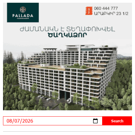
Rate.Trading Platform at Seaside Startup
Summit: IDBank Introduces an Innovative
Solution
14:34:49 29-07-2026
Khachaturian Rooftop Grand Opening
Supported by IDBank
11:59:57 28-07-2026
Ucom’s Sales and Service Center Reopens at
24/2 Shahumyan Street in Ararat
19:04:38 23-07-2026
Scholarship recipients of the “Armenian
Virtuosos” Program participated in the Järvi
Academy and Pärnu Music Festival in Estonia, representing
Armenia on the international stage
11:53:39 23-07-2026