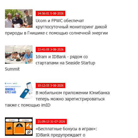
14:56:01 5-08-2026
Ucom и FPWC обеспечат
круглосуточный мониторинг дикой
природы в Гнишике с помощью солнечной энергии
22:41:05 3-08-2026
Idram и IDBank - рядом со
стартапами на Seaside Startup
Summit
10:12:55 3-08-2026
В мобильном приложении Юнибанка
теперь можно зарегистрироваться
также с помощью imID
21:09:13 31-07-2026
«Бесплатные бонусы в играх»:
IDBank предупреждает о