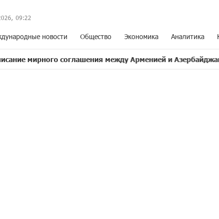
2026,
09
:
22
дународные новости
Общество
Экономика
Аналитика
ного соглашения между Арменией и Азербайджаном близко