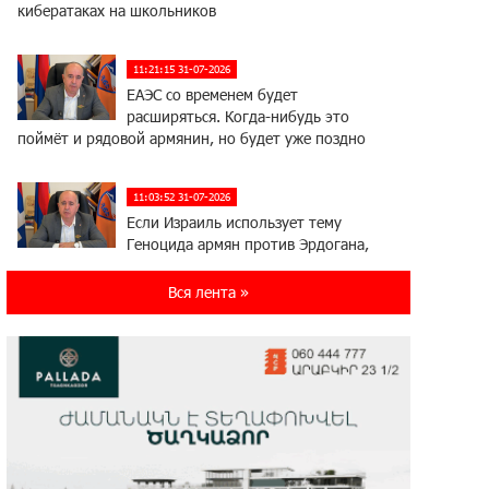
кибератаках на школьников
11:21:15 31-07-2026
ЕАЭС со временем будет
расширяться. Когда-нибудь это
поймёт и рядовой армянин, но будет уже поздно
11:03:52 31-07-2026
Если Израиль использует тему
Геноцида армян против Эрдогана,
то что для него значит сам Геноцид?
Вся лента »
17:16:14 30-07-2026
ВТБ (Армения): вклад «Стабильный»
— до 10% годовых и оформление в
мобильном приложении
17:03:49 30-07-2026
Платформа Rate.Trading на Seaside