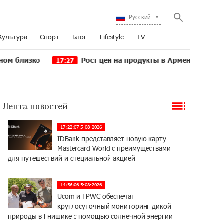
Русский
Культура
Спорт
Блог
Lifestyle
TV
Рост цен на продукты в Армении ускорился до 8,
17:27
Лента новостей
17:22:07 5-08-2026
IDBank представляет новую карту
Mastercard World с преимуществами
для путешествий и специальной акцией
14:56:06 5-08-2026
Ucom и FPWC обеспечат
круглосуточный мониторинг дикой
природы в Гнишике с помощью солнечной энергии