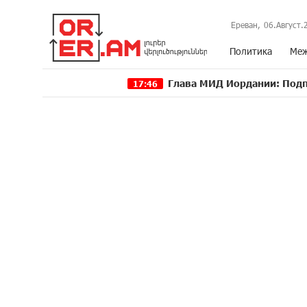
Ереван,
06.Август.
Политика
Меж
Глава МИД Иордании: Подписание мир
17:46