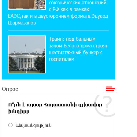
союзнических отношений
«Давидбекских играх»:
с РФ как в рамках
Idram&IDBank
ЕАЭС,так и в двустороннем формате.Эдуард
Шармазанов
11:25:48 21-07-2026
Кругом война. А вас вводят в
Трамп: под бальным
заблуждение. Аршак Карапетян
залом Белого дома строят
шестиэтажный бункер с
16:32:52 20-07-2026
госпиталем
Центр продаж и обслуживания Ucom
в Егварде возобновил работу по
новому адресу — ул. Ереванян, 3/47
Опрос
15:44:07 17-07-2026
До 25% idcoin-ов при покупке
Ո՞րն է այսօր Հայաստանի գլխավոր
авиабилетов Flyone: Idram&IDBank
խնդիրը
11:30:15 17-07-2026
Անվտանգություն
Ucom и Microsoft Innovation Center
помогают школьникам развивать