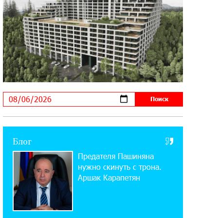
Startup Summit: IDBank представил
инновационное решение
14:44:13 29-07-2026
Состоялось открытие Khachaturian
Rooftop при поддержке IDBank
18:38:18 28-07-2026
Пашинян ты упустил свой шанс уйти
спокойно. Аршак Карапетян
12:04:53 28-07-2026
Блог
Обновленный Центр продаж и
Предателя Пашиняна
обслуживания Ucom открылся по
адресу ул. Шаумяна, 24/2 в Арарате
нужно скинуть с трона.
Аршак Карапетян
22:28:49 27-07-2026
Никогда Нагорный Карабах не был в
составе независимого Азербайджана.