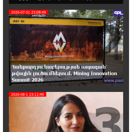
17:06:15 6-08-2026
Սամվել Կարապետյանը «ամբողջ
2026-07-31 23:08:49
2
հայության խայտառակություն» է անվանել
Ամենայն Հայոց Կաթողիկոսի նկատմամբ
դատավարությունը
17:00:30 6-08-2026
Մեր կրոնական զգացմունքների հետ խաղը
ունենալու է հետևանքներ․ Նարեկ
Կարապետյան
Հանքարդյունաբերության ապագան՝
թվային լուծումներում. Mining Innovation
Summit 2026
16:50:59 6-08-2026
Ռուսաստանի հետ խնդիրները պետք է
լուծել դիվանագիտական ճանապարհով․
2026-08-1 23:12:49
3
Նարեկ Կարապետյան
16:44:56 6-08-2026
Վաղը մենք ԱԺ չենք գալու. Նարեկ
Կարապետյան