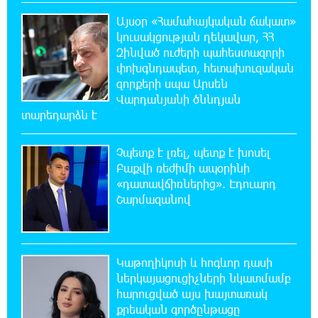
20:44:49 6-08-2026
Այսօր «Համահայկական ճակատ»
ՆԳՆ-ն՝ աղբակույտի տակ մնացած
կուսակցության ղեկավար, ՀՀ
քաղաքացու մահվան մասին
Զինված ուժերի պահեստազորի
փոխգնդապետ, հետախուզական
20:42:28 6-08-2026
զորքերի սպա Արսեն
«Համահայկական ճակատ» շարժումը
Վարդանյանի ծննդյան
զորակցություն է հայտնում Ամենայն Հայոց
տարեդարձն է
Կաթողիկոսին
Չպետք է լռել, պետք է խոսել
20:26:38 6-08-2026
Բաքվի ռեժիմի ապօրինի
Ավտովթար՝ Կոտայքի մարզում. Զովունի-
«դատավճիռներից». Էդուարդ
Եղվարդ ճանապարհին բախվել են «Alfa
Շարմազանով
Romeo»-ն և «Opel»-ը. կա վիրավոր
20:08:02 6-08-2026
Կաթողիկոսի և հոգևոր դասի
Արժևորվում է Շիրակի երգիծական
բանահյուսությունը
ներկայացուցիչների նկատմամբ
հարուցված այս խայտառակ
քրեական գործընթացը
19:42:39 6-08-2026