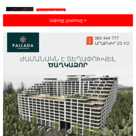
23:14:18 6-08-2026
Խոշոր հրդեհ՝ Երևանի Սիլիկյան թաղամասի
Ամբողջ լրահոսը »
հարևանությամբ գտնվող աղբավայրում.
կրակն ու ծուխը տեսանելի են մի քանի կիլոմետրից
22:55:16 6-08-2026
Հնդկաստանի և Իսրայելի վարչապետները
քննարկել են Մերձավոր Արևելքում տիրող
իրավիճակը+
22:37:22 6-08-2026
Մալաթիա-Սեբաստիա վարչական շրջանում
արմատից փտած հերթական ծառն է
տապալվել
22:19:14 6-08-2026
Իրանը և Օմանը պլանավորում են փոխել
Հորմուզի նեղուցի նավագնացության