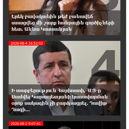
16:15:33 6-08-2026
Երեկ բավականին թեժ բանավեճ
ՈւՂԻՂ. Նարեկ Կարապետյանը հանդես է
ստացվեց մի շարք հանրային գործիչների
գալիս հայտարարությամբ
հետ. Աննա Կոստանյան
16:09:42 6-08-2026
4
2026-08-4 16:52:02
Moody’s-ը IDBank-ի վարկանիշային
հեռանկարը փոխել է դրականի
15:24:13 6-08-2026
Վեհափառի անձնագրի մեջ գրված է՝
Գարեգին Բ․ նույնիսկ քննիչներն ու
դատախազներն են այդպես դիմում նրան՝ իրենց հավատից
Ի տարբերություն Հայփոստի, ՀԷՑ-ը
ելնելով․ տեսանյութ
Սամվել Կարապետյանի կառավարման
օրոք սակագին չի բարձրացրել. Դավիթ
15:09:27 6-08-2026
Ղազի...
Ռեբուսը լուծելու համար, ասեք թե ինչպե՞ս
ՀՀ 29.800 քկմ տարածքը կրճատվեց.
2026-08-2 9:07:41
Վարդևանյանը՝ Հովհաննիսյանին