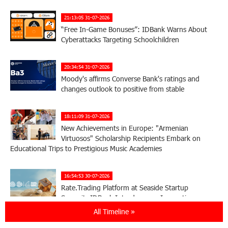
21:13:05 31-07-2026
“Free In-Game Bonuses”: IDBank Warns About
Cyberattacks Targeting Schoolchildren
20:34:54 31-07-2026
Moody's affirms Converse Bank's ratings and
changes outlook to positive from stable
18:11:09 31-07-2026
New Achievements in Europe: "Armenian
Virtuosos" Scholarship Recipients Embark on
Educational Trips to Prestigious Music Academies
16:54:53 30-07-2026
Rate.Trading Platform at Seaside Startup
Summit: IDBank Introduces an Innovative
Solution
All Timeline »