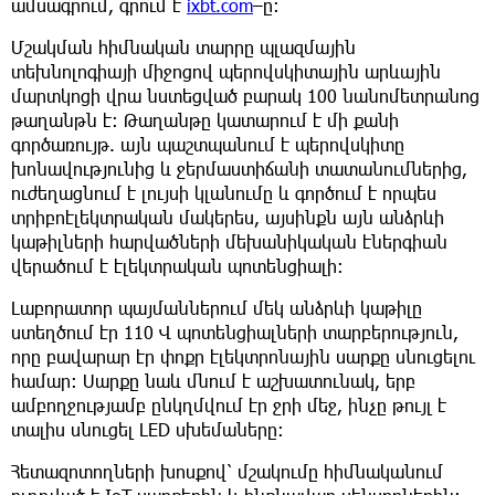
ամսագրում, գրում է
ixbt.com
–ը։
Մշակման հիմնական տարրը պլազմային
տեխնոլոգիայի միջոցով պերովսկիտային արևային
մարտկոցի վրա նստեցված բարակ 100 նանոմետրանոց
թաղանթն է: Թաղանթը կատարում է մի քանի
գործառույթ. այն պաշտպանում է պերովսկիտը
խոնավությունից և ջերմաստիճանի տատանումներից,
ուժեղացնում է լույսի կլանումը և գործում է որպես
տրիբոէլեկտրական մակերես, այսինքն այն անձրևի
կաթիլների հարվածների մեխանիկական էներգիան
վերածում է էլեկտրական պոտենցիալի։
Լաբորատոր պայմաններում մեկ անձրևի կաթիլը
ստեղծում էր 110 Վ պոտենցիալների տարբերություն,
որը բավարար էր փոքր էլեկտրոնային սարքը սնուցելու
համար: Սարքը նաև մնում է աշխատունակ, երբ
ամբողջությամբ ընկղմվում էր ջրի մեջ, ինչը թույլ է
տալիս սնուցել LED սխեմաները։
Հետազոտողների խոսքով՝ մշակումը հիմնականում