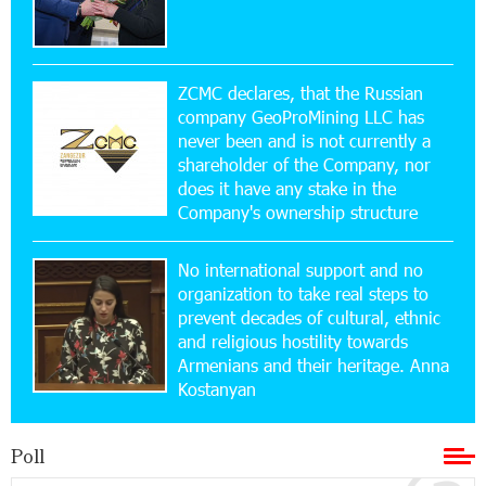
11:36:50 17-07-2026
Ucom and Microsoft Innovation Center Help
School Students Build Cybersecurity Skills
ZCMC declares, that the Russian
company GeoProMining LLC has
never been and is not currently a
12:45:18 16-07-2026
shareholder of the Company, nor
Ucom Supports Installation of 10 kW Solar Plant
in Shenavan, Lori
does it have any stake in the
Company's ownership structure
20:34:31 14-07-2026
No international support and no
Unibank to Raffle a Trip to Italy
organization to take real steps to
prevent decades of cultural, ethnic
and religious hostility towards
18:00:34 13-07-2026
Armenians and their heritage. Anna
Customer Appreciation Day in Vanadzor: IDBank
Kostanyan
11:41:23 13-07-2026
Poll
Haik Kazazyan to Perform Khachaturian’s Violin