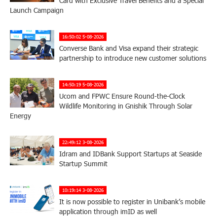
Card with Exclusive Travel Benefits and a Special
Launch Campaign
16:50:02 5-08-2026
Converse Bank and Visa expand their strategic
partnership to introduce new customer solutions
14:50:19 5-08-2026
Ucom and FPWC Ensure Round-the-Clock
Wildlife Monitoring in Gnishik Through Solar
Energy
22:49:12 3-08-2026
Idram and IDBank Support Startups at Seaside
Startup Summit
10:19:14 3-08-2026
It is now possible to register in Unibank’s mobile
application through imID as well