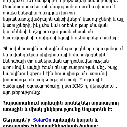
ուղղված է IoT սարքերին և ինքնավար սենսորներին:
Մասնավորապես, տեխնոլոգիան ուսումնասիրվում է
որպես էներգիայի աղբյուր խոշոր
ենթակառուցվածքային ակտիվների՝ կամուրջների և այլ
կառույցների, ինչպես նաև օդերևութաբանական
կայանների և ճշգրիտ գյուղատնտեսական
համակարգերի մոնիթորինգային սենսորների համար:
Պերովսկիտային արևային մարտկոցները գերազանցում
են ավանդական սիլիցիումային մարտկոցներին
էներգիայի փոխակերպման արդյունավետության
առումով և ավելի էժան են արտադրության մեջ, բայց
նախկինում զիջում էին հուսալիության առումով
խոնավության ազդեցության տակ: Պլազմային
ծածկույթի օգտագործումը, ըստ ICMS-ի, վերացնում է
այդ թերությունը:
Հայաստանում արևային պանելներ արտադրող
առաջին և միակ ընկերությունը Սոլարոնն է։
Տեղադրե՛ք
SolarOn
արևային կայան և
զրոյացրեք էլեկտրաէներգիայի ծախսը։