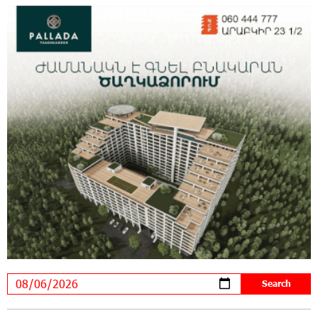
14:34:49 29-07-2026
Khachaturian Rooftop Grand Opening
Supported by IDBank
11:59:57 28-07-2026
Ucom’s Sales and Service Center Reopens at
24/2 Shahumyan Street in Ararat
19:04:38 23-07-2026
Scholarship recipients of the “Armenian
Virtuosos” Program participated in the Järvi
Academy and Pärnu Music Festival in Estonia, representing
Armenia on the international stage
11:53:39 23-07-2026
Ucom Supports the Installation of a 15 kW Solar
Power Plant at the Vayk Sports School
20:56:14 22-07-2026