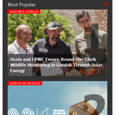
Most Popular
17:31:55 8-07-2026
Idram is the general partner of the "Towards
2026-08-5 14:50:19
1
Conscious Parenting 2026" annual conference
12:40:22 8-07-2026
Polytechnic University Graduation Ceremony
Held with the Support of Unibank
17:10:45 7-07-2026
Ucom and FPWC Ensure Round-the-Clock
Converse Bank Completes the Placement of
Wildlife Monitoring in Gnishik Through Solar
EBRD Bonds
Energy
17:27:45 6-07-2026
2026-07-30 16:54:53
From Financial Adventures to Great Victories:
2
The 4th Junius Financial Online Tournament
Wrapped Up
16:43:06 6-07-2026
The Power of One Dram and the Armenian State