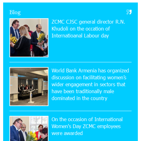
New Financial Skills at the Davidbek Games:
Blog
Idram&IDBank
ZCMC CJSC general director R.N.
Khudoli on the օccation of
17:52:52 20-07-2026
Internatioanal Labour day
CashIn Services at AraratBank ATMs: Fast,
Simple, and Secure
16:29:04 20-07-2026
Ucom Sales and Service Center Reopens at 3/47
World Bank Armenia has organized
Yerevanyan Street in Yeghvard
discussion on facilitating women’s
wider engagement in sectors that
15:47:47 17-07-2026
have been traditionally male
Up to 25% idcoin when purchasing Flyone flight
dominated in the country
tickets: Idram&IDBank
On the occasion of International
15:10:21 17-07-2026
Women's Day ZCMC employees
Converse Bank Named Armenia’s Best Digital
were awarded
Bank for Consumers by Euromoney