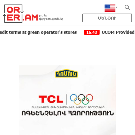
ՄԵՆՅՈՒ
 at green operator's stores
UCOM Provided technical a
16:43