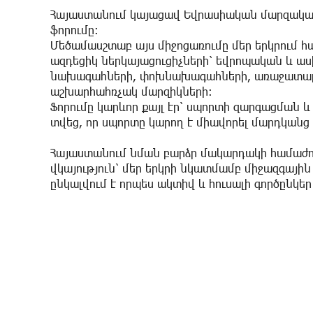
Հայաստանում կայացավ Եվրասիական մարզակա
ֆորումը։
Մեծամասշտաբ այս միջոցառումը մեր երկրում 
ազդեցիկ ներկայացուցիչների՝ եվրոպական և ա
նախագահների, փոխնախագահների, առաջատար ը
աշխարհահռչակ մարզիկների։
Ֆորումը կարևոր քայլ էր՝ սպորտի զարգացման և
տվեց, որ սպորտը կարող է միավորել մարդկան
Հայաստանում նման բարձր մակարդակի համաժո
վկայություն՝ մեր երկրի նկատմամբ միջազգայի
ընկալվում է որպես ակտիվ և հուսալի գործընկե