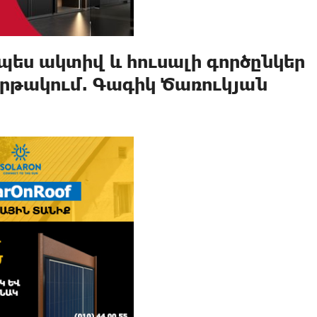
պես ակտիվ և հուսալի գործընկեր
րթակում. Գագիկ Ծառուկյան