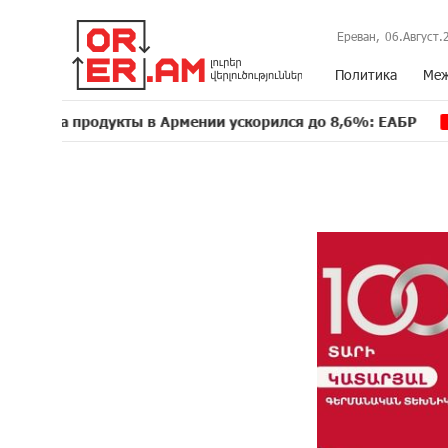
Ереван,
06.Август.
Политика
Меж
родукты в Армении ускорился до 8,6%: ЕАБР
Трамп
16:39