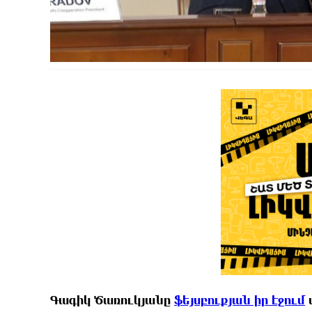
Գագիկ Ծառուկյանը
ֆեյսբուքյան իր էջում