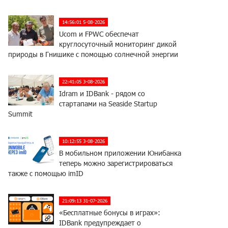
14:56:01 5-08-2026
Ucom и FPWC обеспечат
круглосуточный мониторинг дикой
природы в Гнишике с помощью солнечной энергии
22:41:05 3-08-2026
Idram и IDBank - рядом со
стартапами на Seaside Startup
Summit
10:12:55 3-08-2026
В мобильном приложении Юнибанка
теперь можно зарегистрироваться
также с помощью imID
21:09:13 31-07-2026
«Бесплатные бонусы в играх»:
IDBank предупреждает о