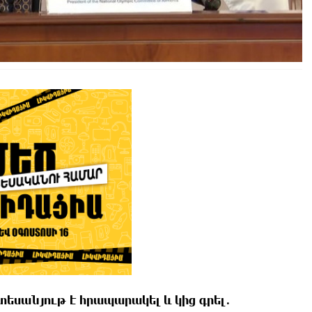
տեսանյութ է հրապարակել և կից գրել․