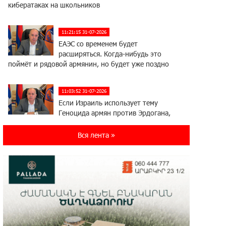
кибератаках на школьников
11:21:15 31-07-2026
ЕАЭС со временем будет
расширяться. Когда-нибудь это
поймёт и рядовой армянин, но будет уже поздно
11:03:52 31-07-2026
Если Израиль использует тему
Геноцида армян против Эрдогана,
то что для него значит сам Геноцид?
Вся лента »
17:16:14 30-07-2026
ВТБ (Армения): вклад «Стабильный»
— до 10% годовых и оформление в
мобильном приложении
17:03:49 30-07-2026
Платформа Rate.Trading на Seaside