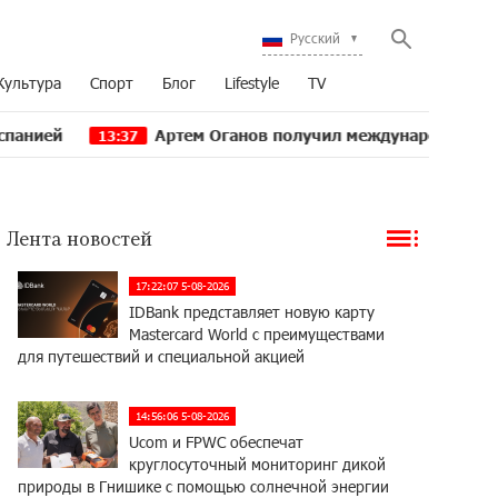
Русский
Культура
Спорт
Блог
Lifestyle
TV
Артем Оганов получил международную госпремию Кит
13:37
Лента новостей
17:22:07 5-08-2026
IDBank представляет новую карту
Mastercard World с преимуществами
для путешествий и специальной акцией
14:56:06 5-08-2026
Ucom и FPWC обеспечат
круглосуточный мониторинг дикой
природы в Гнишике с помощью солнечной энергии