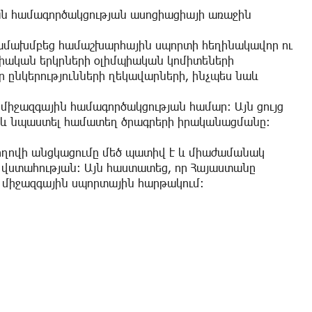
ն համագործակցության ասոցիացիայի առաջին
համախմբեց համաշխարհային սպորտի հեղինակավոր ու
սիական երկրների օլիմպիական կոմիտեների
նկերությունների ղեկավարների, ինչպես նաև
 միջազգային համագործակցության համար։ Այն ցույց
ց և նպաստել համատեղ ծրագրերի իրականացմանը։
ղովի անցկացումը մեծ պատիվ է և միաժամանակ
ն վստահության։ Այն հաստատեց, որ Հայաստանը
ր միջազգային սպորտային հարթակում։