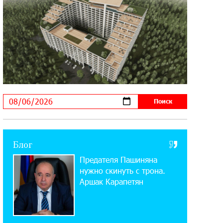
Startup Summit: IDBank представил
инновационное решение
14:44:13 29-07-2026
Состоялось открытие Khachaturian
Rooftop при поддержке IDBank
18:38:18 28-07-2026
Пашинян ты упустил свой шанс уйти
спокойно. Аршак Карапетян
12:04:53 28-07-2026
Блог
Обновленный Центр продаж и
Предателя Пашиняна
обслуживания Ucom открылся по
адресу ул. Шаумяна, 24/2 в Арарате
нужно скинуть с трона.
Аршак Карапетян
22:28:49 27-07-2026
Никогда Нагорный Карабах не был в
составе независимого Азербайджана.