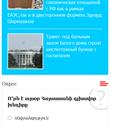
союзнических отношений
«Давидбекских играх»:
с РФ как в рамках
Idram&IDBank
ЕАЭС,так и в двустороннем формате.Эдуард
Шармазанов
11:25:48 21-07-2026
Кругом война. А вас вводят в
Трамп: под бальным
заблуждение. Аршак Карапетян
залом Белого дома строят
шестиэтажный бункер с
16:32:52 20-07-2026
госпиталем
Центр продаж и обслуживания Ucom
в Егварде возобновил работу по
новому адресу — ул. Ереванян, 3/47
Опрос
15:44:07 17-07-2026
До 25% idcoin-ов при покупке
Ո՞րն է այսօր Հայաստանի գլխավոր
авиабилетов Flyone: Idram&IDBank
խնդիրը
11:30:15 17-07-2026
Անվտանգություն
Ucom и Microsoft Innovation Center
помогают школьникам развивать