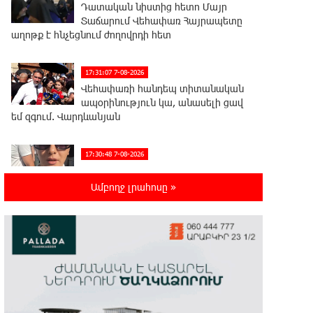
Դատական նիստից հետո Մայր
Տաճարում Վեհափառ Հայրապետը
աղոթք է հնչեցնում ժողովրդի հետ
17:31:07 7-08-2026
Վեհափառի հանդեպ տիտանական
ապօրինություն կա, անասելի ցավ
եմ զգում. Վարդևանյան
17:30:48 7-08-2026
Արժանապատիվ դատավորը
ինքնաբացարկ հայտնեց և
Ամբողջ լրահոսը »
հրաժարվեց քննել գործն ու դատել կաթողիկոսին.
Մարիաննա Ղահրամանյան
17:07:39 7-08-2026
Նարեկ Կարապետյանը`
Կաթողիկոսին հեռացնել փորձելու
մասին