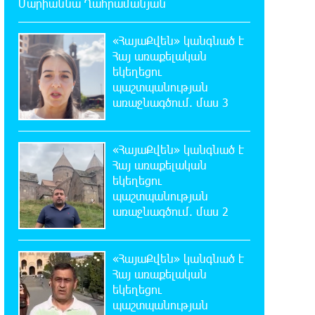
Մարիաննա Ղահրամանյան
16:17:55 7-08-2026
Սիրո, ազատության ու պարտքի
«ՀայաՔվեն» կանգնած է
մասին. Մենուա Սողոմոնյան
Հայ առաքելական
եկեղեցու
պաշտպանության
16:12:38 7-08-2026
առաջնագծում. մաս 3
Կաթողիկոսի դեմ հարուցվել է
ապօրինի քրեական վարույթ,
պատմության մեջ խայտառակ երևույթ է
«ՀայաՔվեն» կանգնած է
Հայ առաքելական
15:55:49 7-08-2026
եկեղեցու
«Ուժեղ Հայաստան»-ը լքեց ԱԺ
պաշտպանության
դահլիճը՝ Վեհափառի
առաջնագծում. մաս 2
դատավարությանը մասնակցելու համար
14:48:31 7-08-2026
«ՀայաՔվեն» կանգնած է
Տիկի՜ն Ղազարյան, ցույց տվե՜ք
Հայ առաքելական
այն էջը, որտեղ գրված է Ուժեղ
եկեղեցու
Հայաստանի անունը, չեք կարող, որովհետև նման
պաշտպանության
էջ այդ զեկույցում գոյություն չունի.