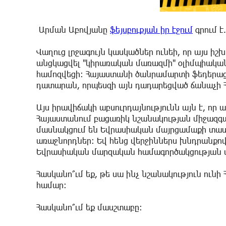
Արման Աբովյանը
ֆեյսբուքյան իր էջում
գրում է.
Վաղուց լրջագույն կասկածներ ունեի, որ այս իշ
անցկացվել "կիրառական մառազմի" օլիմպիական
համոզվեցի։ Հայաստանի ծանրամարտի ֆեդերացիա
դատարան, որպեսզի այն դադարեցված ճանաչի Հ
Այս իրավիճակի աբսուրդայնությունն այն է, որ ա
Հայաստանում բացառիկ նշանակության միջազգայ
մասնակցում են Եվրասիական մայրցամաքի տասն
առաջնորդներ։ Եվ հենց վերջիններս խնդրանքով 
Եվրասիական մարզական համագործակցության 
Հասկանո՞ւմ եք, թե սա ինչ նշանակություն ու
համար։
Հասկանո՞ւմ եք մասշտաբը։