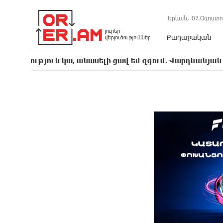
Երևան,
07.Օգոստո
Քաղաքական
 կա, անասելի ցավ եմ զգում. Վարդևանյան
Նա
17:07