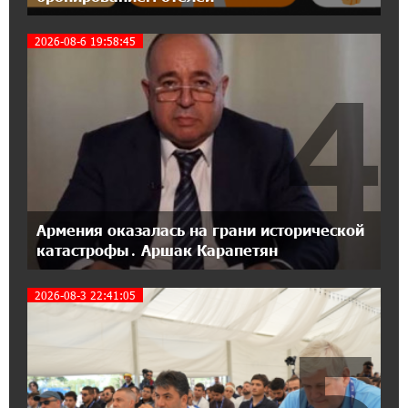
18:04:39 13-07-2026
2026-08-6 19:58:45
День благодарности клиентам в Ванадзоре:
IDBank
4
17:07:36 11-07-2026
Пашинян замотивирован уничтожить
Армению․ Аршак Карапетян
14:27:40 11-07-2026
«Мой лес Армения» — бенефициар
Армения оказалась на грани исторической
инициативы «Сила одного драма» в июле
катастрофы․ Аршак Карапетян
2026-08-3 22:41:05
12:56:04 11-07-2026
Станьте акционером Юнибанка и
5
воспользуйтесь выгодным инвестиционным
предложением
21:45:09 9-07-2026