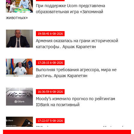
При поддержке Ucom представлена
образовательная игра «Запоминай
животных»
19:58:45 6-08-2026
Армения оказалась на грани исторической
катастрофы․ Аршак Карапетян
17:28:15 6-08-2026
Выполняя требования агрессора, мира не
достичь. Аршак Карапетян
16:36:59 6-08-2026
Moody’s изменило прогноз по рейтингам
IDBank на позитивный
17:22:07 5-08-2026
IDBank представляет новую карту Mastercard
World с преимуществами для путешествий и