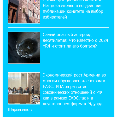
приложении
Нет доказательств воздействия
публикаций комитета на выбор
избирателей
17:03:49 30-07-2026
Платформа Rate.Trading на Seaside Startup
Summit: IDBank представил инновационное
Самый опасный астероид
решение
десятилетия: Что известно о 2024
YR4 и стоит ли его бояться?
14:44:13 29-07-2026
Состоялось открытие Khachaturian Rooftop
при поддержке IDBank
Экономический рост Армении во
18:38:18 28-07-2026
многом обусловлен членством в
Пашинян ты упустил свой шанс уйти
спокойно. Аршак Карапетян
ЕАЭС: РПА за развитие
союзнических отношений с РФ
как в рамках ЕАЭС,так и в
12:04:53 28-07-2026
двустороннем формате.Эдуард
Обновленный Центр продаж и обслуживания
Шармазанов
Ucom открылся по адресу ул. Шаумяна, 24/2
в Арарате