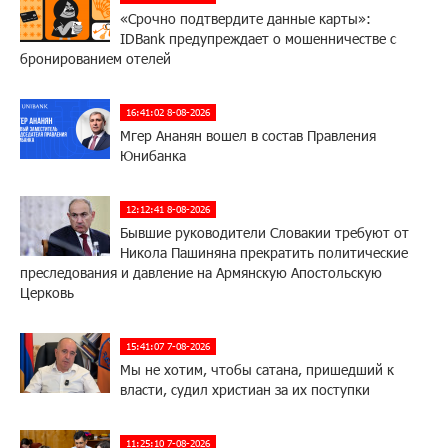
«Срочно подтвердите данные карты»:
IDBank предупреждает о мошенничестве с
бронированием отелей
16:41:02 8-08-2026
Мгер Ананян вошел в состав Правления
Юнибанка
12:12:41 8-08-2026
Бывшие руководители Словакии требуют от
Никола Пашиняна прекратить политические
преследования и давление на Армянскую Апостольскую
Церковь
15:41:07 7-08-2026
Мы не хотим, чтобы сатана, пришедший к
власти, судил христиан за их поступки
11:25:10 7-08-2026