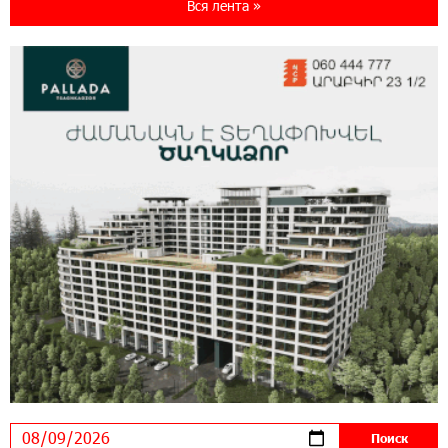
Вся лента »
специальной акцией
14:56:06 5-08-2026
Ucom и FPWC обеспечат круглосуточный
мониторинг дикой природы в Гнишике с
помощью солнечной энергии
14:56:01 5-08-2026
Ucom и FPWC обеспечат круглосуточный
мониторинг дикой природы в Гнишике с
помощью солнечной энергии
22:41:05 3-08-2026
Idram и IDBank - рядом со стартапами на
Seaside Startup Summit
10:12:55 3-08-2026
В мобильном приложении Юнибанка теперь
можно зарегистрироваться также с помощью