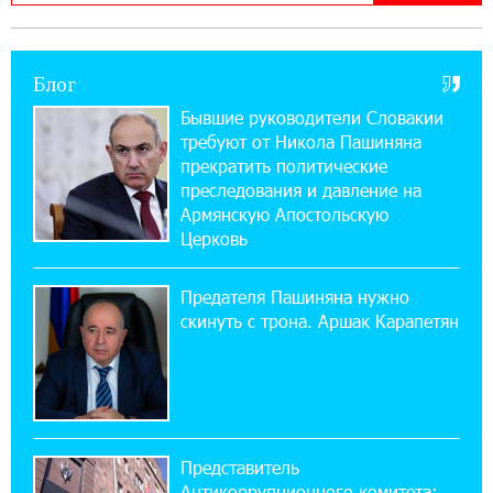
imID
Блог
21:09:13 31-07-2026
«Бесплатные бонусы в играх»: IDBank
Бывшие руководители Словакии
предупреждает о кибератаках на школьников
требуют от Никола Пашиняна
прекратить политические
11:21:15 31-07-2026
преследования и давление на
ЕАЭС со временем будет расширяться. Когда-
Армянскую Апостольскую
нибудь это поймёт и рядовой армянин, но
Церковь
будет уже поздно
Предателя Пашиняна нужно
11:03:52 31-07-2026
скинуть с трона. Аршак Карапетян
Если Израиль использует тему Геноцида
армян против Эрдогана, то что для него
значит сам Геноцид?
17:16:14 30-07-2026
Представитель
ВТБ (Армения): вклад «Стабильный» — до
Антикоррупционного комитета:
10% годовых и оформление в мобильном