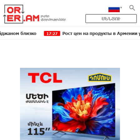
ՄԵՆՅՈՒ
 близко
Рост цен на продукты в Армении ускорилс
17:27