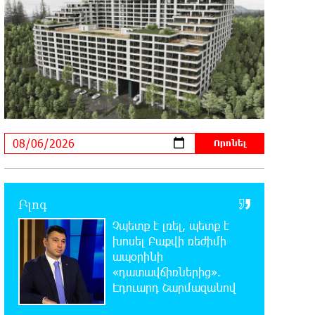
18:49:45 6-08-2026
Իսրայելի ՊԲ-ն հարձակվել է
Լիբանանում «Հըզբոլլահ»-ի
հրամանատարական կետերի և պահեստների վրա
18:30:50 6-08-2026
«Ռեալ Մադրիդ»-ն ու «ՌԲ
Լայպցիգը» համաձայնության են
եկել Յան Դիոմանդեի տրանսֆերի վերաբերյալ
18:19:28 6-08-2026
Այսօրվա կառավարությունը
Բլոգ
ուսանողներին առաջարկում է
Չպետք է լռել, պետք է
պահանջարկ չունեցող մասնագիտություններ.
Ատոմ Մխիթարյան
խոսել Բաքվի ռեժիմի
ապօրինի
«դատավճիռներից».
18:03:08 6-08-2026
Էդուարդ Շարմազանով
Հայրենիքը փոքրանում է մեր
աչքերի առաջ․ ազգային