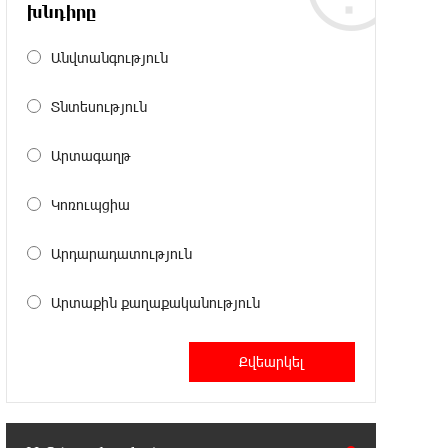
է՝ Գարեգին Բ․ նույնիսկ քննիչներն
խնդիրը
ու դատախազներն են այդպես դիմում նրան՝
իրենց հավատից ելնելով․ տեսանյութ
Անվտանգություն
15:09:27 6-08-2026
Տնտեսություն
Ռեբուսը լուծելու համար, ասեք թե
ինչպե՞ս ՀՀ 29.800 քկմ տարածքը
Արտագաղթ
կրճատվեց. Վարդևանյանը՝ Հովհաննիսյանին
Կոռուպցիա
15:00:46 6-08-2026
Ֆասթ Բանկը Սևան Ստարտափ
Արդարադատություն
Սամմիթին ներկայացրել է իր
պրոդուկտներն ու քարտային առաջարկները
Արտաքին քաղաքականություն
14:40:31 6-08-2026
Ընդդիմությունը պետք է իր շուրջը
համախմբի
արտախորհրդարանական բոլոր ուժերին. Արեգ
Սավգուլյան