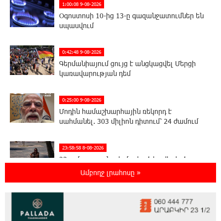
1:00:08 9-08-2026
Օգոստոսի 10-ից 13-ը գազանջատումներ են
սպասվում
0:42:48 9-08-2026
Գերմանիայում ցույց է անցկացվել Մերցի
կառավարության դեմ
0:25:00 9-08-2026
Մոդին համաշխարհային ռեկորդ է
սահմանել. 303 միլիոն դիտում՝ 24 ժամում
23:58:58 8-08-2026
23-ամյա ուսանողի մշակած հավելվածը
հարավկորեական App Store-ում շրջանցել է
Ամբողջ լրահոսը »
նույնիսկ Google Maps-ը
23:39:22 8-08-2026
Ռուսաստանի տարածքում ոչնչացվել է