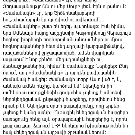
Ցեղասպանությունն ու մեր Սուրբ լեռն էին ուրանում։
«Ժամանակն» էր, երբ Ծիծեռնակաբերդի
հուշահամալիրն էր պղծվում ու ավերվում...
«Ժամանակներ» շատ են եղել, պարոնայք։ Իսկ հիմա,
երբ Ամենայն հայոց ազգընտիր Կաթողիկոսը Գերագույն
հոգևոր խորհրդի հոգևորական անդամների ու մյուս
հոգևորականների հետ մեղադրյալի կարգավիճակով,
դավաճաններով շրջապատված, ամեն վայրկյան
սպասում է նոր շինծու մեղադրանքների ու
ձեռնաշղթաներին, հիմա՞ է ժամանակը։ Ներեցեք։ Ընդ
որում, այդ «ժամանակից» էլ արդեն բավականին
ժամանակ է անցել։ Ժամանակի տերը Աստված է, և,
անկախ ամեն ինչից, կարծում եմ՝ Եկեղեցին իր
ամենօրյա աղոթքներին զուգահեռ չպետք է անտեսի
ներեկեղեցական ընթացիկ հարցերը, որովհետև հենց
դրանք են Եկեղեցու սրտի բաբախյունը, որը երբեք
չպետք է կանգ առնի։ Ընթացիկ եկեղեցական հարցերի
սառեցումը հենց այն օրակարգային հարցերից է, որին
քայլ առ քայլ ձգտում է ՀՀ ներկայիս իշխանությունն իր
հակաեկեղեցական արշավի շրջանակներում։