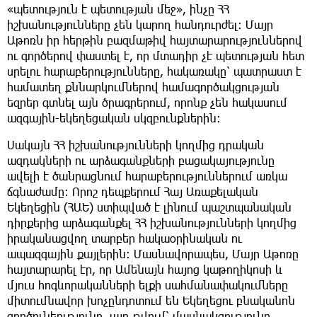
«պետություն է պետության մեջ», ինչը ՀՀ
իշխանությունները չեն կարող հանդուրժել։ Մայր
Աթոռն իր հերթին բազմաթիվ հայտարարություններով
ու գործերով փաստել է, որ մտադիր չէ պետության հետ
սրելու հարաբերությունները, հակառակը՝ պատրաստ է
համատեղ քննարկումներով համագործակցության
եզրեր գտնել այն ծրագրերում, որոնք չեն հակասում
ազգային-եկեղեցական սկզբունքներին։
Սակայն ՀՀ իշխանությունների կողմից դրական
ազդակների ու արձագանքների բացակայությունը
ավելի է ծանրացնում հարաբերություններում առկա
ճգնաժամը։ Որոշ դեպքերում Հայ Առաքելական
Եկեղեցին (ՀԱԵ) ստիպված է լինում պաշտպանական
դիրքերից արձագանքել ՀՀ իշխանությունների կողմից
իրականացվող տարբեր հակաօրինական ու
ապազգային քայլերին։ Մասնավորապես, Մայր Աթոռը
հայտարարել էր, որ Ամենայն հայոց կաթողիկոսի և
մյուս հոգևորականների ելքի սահմանափակումները
միտումնավոր խոչընդոտում են Եկեղեցու բնականոն
գործունեությունը, այդ թվում՝ մասնակցությունը