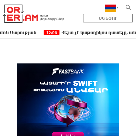
ՄԵՆՅՈՒ
ւքյան
Հեշտ չէ կաթողիկոս դատելը, անգամ դատա
12:06