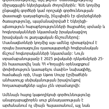
միջազգային եկեղեցական ժողովներին։ ՀԱԵ կողմից
ընթացիկ գործերի կամ որոշակի գործունեության
փաստացի դադարեցումը, ինչպիսին էր գնդերեցների
ծառայությունը, պայմանավորված է Եկեղեցի-
պետություն հարաբերությունների ծայրահեղ սրմամբ և
հոգևորականների նկատմամբ իրականացվող
իրավական ու քաղաքական ճնշումներով։
Մասնագետների կողմից այս ամենը դիտարկվում է
որպես խստագույնս դատապարտելի հոգեբանական
ճնշում հոգևորականների նկատմամբ։ Նույն
տրամաբանությամբ է 2025 թվականի դեկտեմբերի 25-
ին հաստատվել նաև ՀՀ «Հողային օրենսգրքում
փոփոխություն կատարելու մասին» նախագիծը,
համաձայն որի, Մայր Աթոռ Սուրբ Էջմիածնին
անհատույց սեփականության իրավունքով
հողատարածքներ այլևս չեն տրամադրվի։
Ամենայն հայոց կաթողիկոսի գործունեությունը
անարդարացիորեն սուր քննադատության է
արժանանում ոչ միայն Հայաստանում, այլ նաև