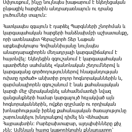
Սփյուռքում, ինչը նույնպես խաթարում է եկեղեցական
ընթացիկ հարցերին անդրադառնալուն ու դրանց
լուծումներ տալուն։
Հատկապես զգայուն է դարձել Պարգևների շնորհման և
կարգապահական հարցերի հանձնախմբի աշխատանքը,
որի ատենապետ Գերաշնորհ Տեր Նաթան
արքեպիսկոպոս Հովհաննիսյանը նույնպես
անարդարացիորեն մեղադրյալի կարգավիճակում է
հայտնվել։ Եկեղեցին զգուշանում է կարգապահական
պատիժներ սահմանել «կանոնական շեղումներով և
կարգազանց գործողություններով հնազանդության
ուխտը դրժած» անխտիր բոլոր հոգևորականներին և,
զարմանալիորեն զգուշանում է նաև քահանայական
կարգի մեջ վերականգնել անհամեմատելի նվազ
զանցանքների համար կարգալույծ հռչակված այն
հոգևորականներին, ովքեր զղջմամբ ու որդիական
խոնարհությամբ իրենց քահանայական ծառայությունը
շարունակելու խնդրանքով դիմել են Վեհափառ
Հայրապետին։ Բարեբախտաբար, այդպիսինները քիչ
չեն։ Ամենայն հայոց կաթողիկոսին քննադատող՝