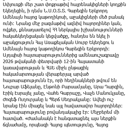
Սփյուռքի մեր շատ փոքրաթիվ հայրենակիցների կողքին
Եկեղեցին, ի դեմս Ն.Ս.Օ.Տ.Տ. Գարեգին Երկրորդ
Ամենայն հայոց կաթողիկոսի, աջակիցների մեծ բանակ
ունի։ Նրանց մեջ բազմաթիվ ազնիվ հայորդիներ կան,
ովքեր, քննադատելով ՀՀ ներկայիս իշխանությունների
հակաեկեղեցական կեցվածքը, հանդես են եկել ի
աջակցություն Հայ Առաքելական Սուրբ Եկեղեցու և
Ամենայն հայոց կաթողիկոս Գարեգին Երկրորդի։
Այդպիսի հայտարարություններից ամենաուշագրավը
2026 թվականի փետրվարի 12-ին Հայաստանի
կառավարության և ՀԱԵ միջև ընթացիկ
հակամարտության վերաբերյալ արված
հայտարարությունն էր, որի հեղինակների թվում են
Նուբար Աֆեյանը, Էնթոնի Բարսամյանը, Արա Դարզին,
Էրիկ Էսրայել յանը, Վահե Գաբրաշը, Վաչե Մանուկյանը,
Ժոզեֆ Ուղուրյանը և Պերճ Սեդրակյանը։ Ավելի ուշ
նրանց էին միացել նաև այլ հավատավոր հայորդիներ։
Հայտարարությունը բովանդակալից էր։ Մեջբերեմ մի
հատված. «Ժամանակն է հանգստացնել այս ներքին
ճգնաժամը, որպեսզի Հայոց պետությունը, Հայոց