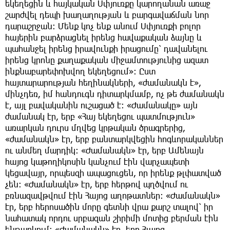
եկեղեցին և հայկական Սփյուռքը կարողանան առաջ
շարժվել դեպի խաղաղության և բարգավաճման նոր
դարաշրջան։ Մենք կոչ ենք անում Սփյուռքի բոլոր
հայերին բարձրացնել իրենց հավաքական ձայնը և
պահանջել իրենց իրավունքի իրացումը՝ դավանելու
իրենց կրոնը քաղաքական միջամտությունից ազատ
ինքնաբարեփոխվող եկեղեցում»։ Ըստ
հայտարարության հեղինակների, «ժամանակն է»,
մինչդեռ, իմ հանդուգն դիտարկմամբ, ոչ թե ժամանակն
է, այլ բավականին ուշացած է։ «Ժամանակը» այն
ժամանակ էր, երբ «Հայ եկեղեցու պատմություն»
առարկան դուրս մղվեց կրթական ծրագրերից,
«ժամանակն» էր, երբ բանտարկվեցին հոգևորականներ
ու անմեղ մարդիկ։ «Ժամանակն» էր, երբ Ամենայն
հայոց կաթողիկոսին կանչում էին վարչապետի
կեցավայր, որպեսզի ապացուցեն, որ իրենք թլփատված
չեն։ «Ժամանակն» էր, երբ հերթով պղծվում ու
բռնազավթվում էին Հայոց աղոթատներ։ «Ժամանակն»
էր, երբ հերոսածին մորը գետնի վրա քարշ տալով՝ իր
նահատակ որդու սրբազան շիրիմի մոտից բերման էին
ենթարկում։ «Ժամանակն» էր, երբ Հայոց