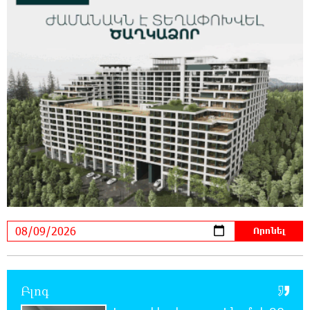
ուկրաինական 360 անօդաչու թռչող սարք
23:20:45 8-08-2026
Օգոստոսի 10-ին, 11-ին, 12-ին, 13-ին, 14-ին,
17-ին, 18-ին և 20-ին հարյուրավոր
հասցեներում լույս չի լինելու
23:01:57 8-08-2026
Ողբերգական դեպք՝ Երևանում․ Կիևյան
կամրջի տակ հայտնաբերվել է տղամարդու
մարմին
22:43:21 8-08-2026
Ադրբեջանի Սարով գյուղում տանը 18-ամյա
աղջկա դի է հայտնաբերվել
22:25:11 8-08-2026
Բլոգ
Հայհիդրոմետի տնօրենը գրել է