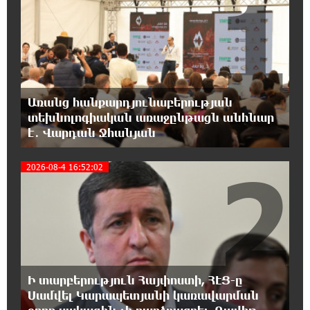
1
18:59:05 8-08-2026
Երևանի Կենտրոնում փոշու
պարունակությունը գրեթե ամբողջ շաբաթ
գերազանցել է թույլատրելի սահմանը
18:40:08 8-08-2026
Առանց հանքարդյունաբերության
Իրանը պատրաստ է բացել Հորմուզի
տեխնոլոգիական առաջընթացն անհնար
նեղուցը, եթե ԱՄՆ-ն ընդունի
է․ Վարդան Ջհանյան
հանրապետության պայմանները
2
2026-08-4 16:52:02
18:21:30 8-08-2026
Երևանում անցկացվել է հաշմանդամություն
ունեցող անձանց միջազգային մարզական
փառատոն
18:02:58 8-08-2026
Դմիտրի Մեդվեդև. Արևմուտքի
Ի տարբերություն Հայփոստի, ՀԷՑ-ը
քաղաքականությունը Հայաստանի
նկատմամբ կրկնում է վրացական սցենարը
Սամվել Կարապետյանի կառավարման