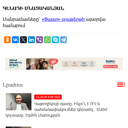
ԳԵՆԱԴԻ ՄՆԱՑԱԿԱՆՅԱՆ
Մանրամասները՝
«Փաստ» օրաթերթի
այսօրվա
համարում
Լրահոս
15:25:49 9-08-2026
Կաթողիկոսի դատը. Ինչո՞ւ է ՌԴ-ն
սահմանափակումներ կիրառել․ ԵԱՏՄ
կոլապսը. Էդմոն Մարուքյան