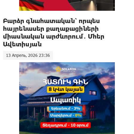
Բարձր գնահատական՝ որպես
հայրենասեր քաղաքացիների
միասնական արժևորում․ Մհեր
Ավետիսյան
13 Апрель, 2026 23:36