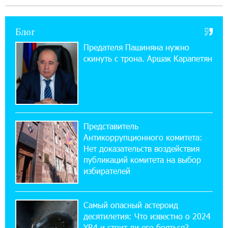
Ucom открылся по адресу ул. Шаумяна, 24/2
в Арарате
Блог
22:28:49 27-07-2026
Предателя Пашиняна нужно
Никогда Нагорный Карабах не был в составе
скинуть с трона. Аршак Карапетян
независимого Азербайджана. Аршак
Карапетян
17:52:29 25-07-2026
Бывший премьер-министр Словакии
обратился к президенту страны с просьбой
Представитель
содействовать освобождению армянских заключенных,
Антикоррупционного комитета:
осужденных в Азербайджане
Нет доказательств воздействия
публикаций комитета на выбор
12:17:04 23-07-2026
избирателей
Против кого вооружается Азербайджан?
Аршак Карапетян
Самый опасный астероид
десятилетия: Что известно о 2024
12:04:45 23-07-2026
YR4 и стоит ли его бояться?