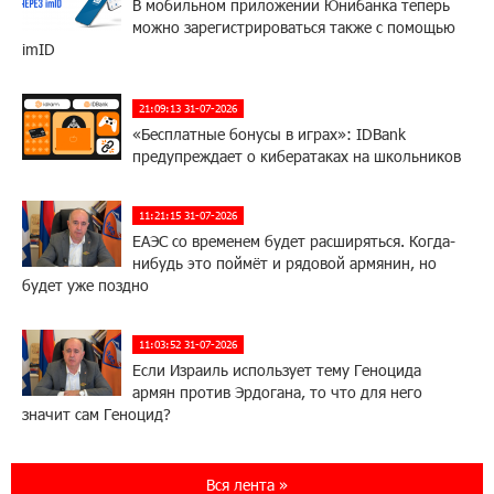
В мобильном приложении Юнибанка теперь
можно зарегистрироваться также с помощью
imID
21:09:13 31-07-2026
«Бесплатные бонусы в играх»: IDBank
предупреждает о кибератаках на школьников
11:21:15 31-07-2026
ЕАЭС со временем будет расширяться. Когда-
нибудь это поймёт и рядовой армянин, но
будет уже поздно
11:03:52 31-07-2026
Если Израиль использует тему Геноцида
армян против Эрдогана, то что для него
значит сам Геноцид?
17:16:14 30-07-2026
Вся лента »