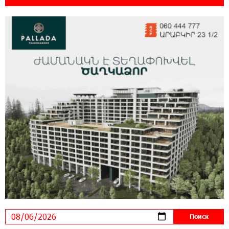
ВТБ (Армения): вклад «Стабильный» — до
10% годовых и оформление в мобильном
приложении
17:03:49 30-07-2026
Платформа Rate.Trading на Seaside Startup
Summit: IDBank представил инновационное
решение
14:44:13 29-07-2026
Состоялось открытие Khachaturian Rooftop
при поддержке IDBank
18:38:18 28-07-2026
Пашинян ты упустил свой шанс уйти
спокойно. Аршак Карапетян
12:04:53 28-07-2026
Обновленный Центр продаж и обслуживания