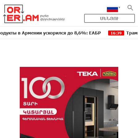
ՄԵՆՅՈՒ
ы в Армении ускорился до 8,6%: ЕАБР
Трамп: США 
16:39