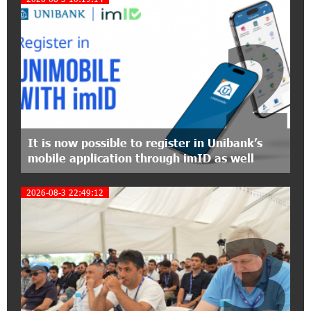
Polytechnic University Graduation Ceremony
Held with the Support of Unibank
2
17:10:45 7-07-2026
Converse Bank Completes the Placement of
EBRD Bonds
17:27:45 6-07-2026
From Financial Adventures to Great Victories:
It is now possible to register in Unibank’s
The 4th Junius Financial Online Tournament
mobile application through imID as well
Wrapped Up
2026-08-3 22:49:12
16:43:06 6-07-2026
3
The Power of One Dram and the Armenian State
Symphony Orchestra Conclude the Forest
Project Launched in Shirak
15:09:48 3-07-2026
EBRD to Launch AMD 5 Billion Floating-Rate