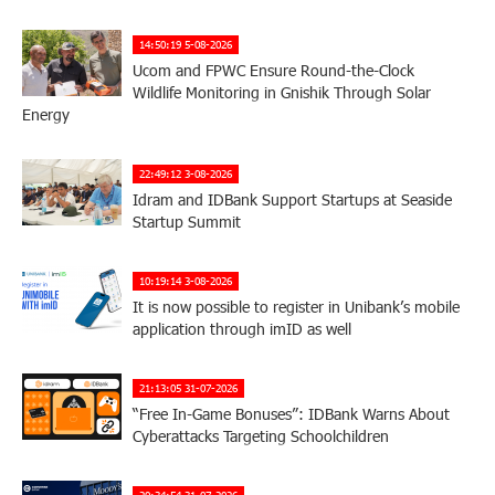
14:50:19 5-08-2026
Ucom and FPWC Ensure Round-the-Clock
Wildlife Monitoring in Gnishik Through Solar
Energy
22:49:12 3-08-2026
Idram and IDBank Support Startups at Seaside
Startup Summit
10:19:14 3-08-2026
It is now possible to register in Unibank’s mobile
application through imID as well
21:13:05 31-07-2026
“Free In-Game Bonuses”: IDBank Warns About
Cyberattacks Targeting Schoolchildren
20:34:54 31-07-2026