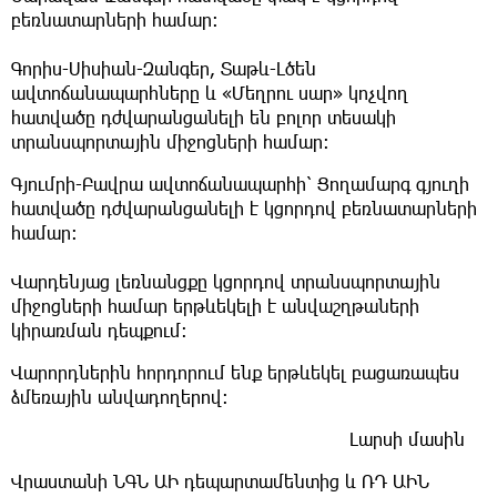
բեռնատարների համար։
Գորիս-Սիսիան-Զանգեր, Տաթև-Լծեն
ավտոճանապարհները և «Մեղրու սար» կոչվող
հատվածը դժվարանցանելի են բոլոր տեսակի
տրանսպորտային միջոցների համար։
Գյումրի-Բավրա ավտոճանապարհի՝ Ցողամարգ գյուղի
հատվածը դժվարանցանելի է կցորդով բեռնատարների
համար։
Վարդենյաց լեռնանցքը կցորդով տրանսպորտային
միջոցների համար երթևեկելի է անվաշղթաների
կիրառման դեպքում։
Վարորդներին հորդորում ենք երթևեկել բացառապես
ձմեռային անվադողերով։
Լարսի մասին
Վրաստանի ՆԳՆ ԱԻ դեպարտամենտից և ՌԴ ԱԻՆ