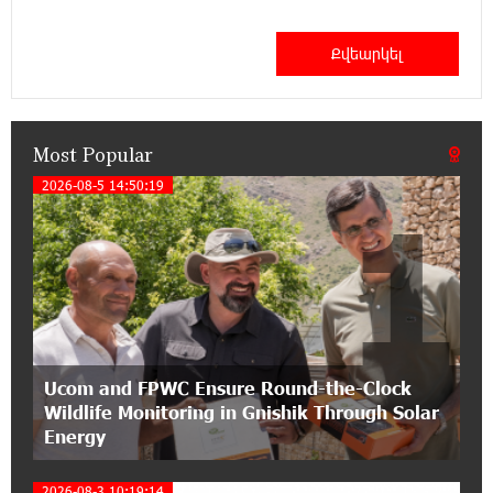
12:53:12 11-07-2026
Become a Unibank shareholder and benefit from
an attractive investment opportunity
Most Popular
21:50:45 9-07-2026
IDBank warns of scam calls impersonating
2026-08-5 14:50:19
1
pension funds
15:47:51 9-07-2026
A little corner of France in Hrazdan, with the
partnership of Converse SME
17:31:55 8-07-2026
Ucom and FPWC Ensure Round-the-Clock
Idram is the general partner of the "Towards
Wildlife Monitoring in Gnishik Through Solar
Conscious Parenting 2026" annual conference
Energy
12:40:22 8-07-2026
2026-08-3 10:19:14