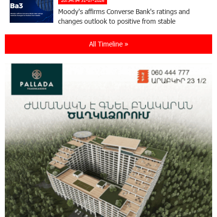
Moody's affirms Converse Bank's ratings and
changes outlook to positive from stable
All Timeline »
18:11:09 31-07-2026
New Achievements in Europe: "Armenian
Virtuosos" Scholarship Recipients Embark on
Educational Trips to Prestigious Music Academies
16:54:53 30-07-2026
Rate.Trading Platform at Seaside Startup
Summit: IDBank Introduces an Innovative
Solution
14:34:49 29-07-2026
Khachaturian Rooftop Grand Opening
Supported by IDBank
11:59:57 28-07-2026