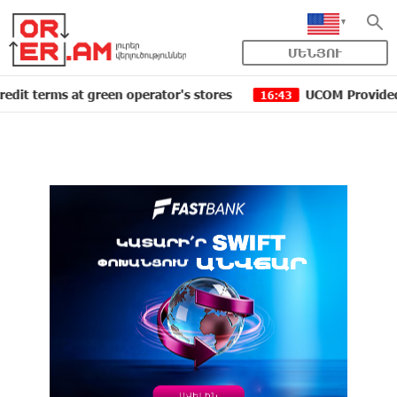
ՄԵՆՅՈՒ
ms at green operator's stores
UCOM Provided technical
16:43