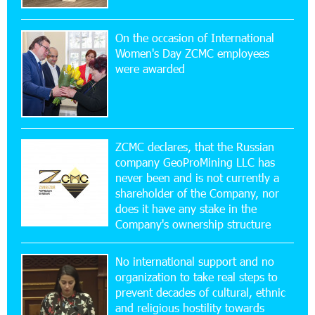
Simple, and Secure
On the occasion of International
16:29:04 20-07-2026
Women's Day ZCMC employees
Ucom Sales and Service Center Reopens at 3/47
were awarded
Yerevanyan Street in Yeghvard
15:47:47 17-07-2026
Up to 25% idcoin when purchasing Flyone flight
tickets: Idram&IDBank
ZCMC declares, that the Russian
company GeoProMining LLC has
never been and is not currently a
15:10:21 17-07-2026
shareholder of the Company, nor
Converse Bank Named Armenia’s Best Digital
Bank for Consumers by Euromoney
does it have any stake in the
Company's ownership structure
11:36:50 17-07-2026
No international support and no
Ucom and Microsoft Innovation Center Help
School Students Build Cybersecurity Skills
organization to take real steps to
prevent decades of cultural, ethnic
and religious hostility towards
12:45:18 16-07-2026