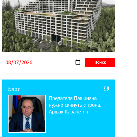
21:09:13 31-07-2026
«Бесплатные бонусы в играх»:
IDBank предупреждает о
кибератаках на школьников
11:21:15 31-07-2026
ЕАЭС со временем будет
расширяться. Когда-нибудь это
поймёт и рядовой армянин, но будет уже поздно
11:03:52 31-07-2026
Блог
Если Израиль использует тему
Предателя Пашиняна
Геноцида армян против Эрдогана,
то что для него значит сам Геноцид?
нужно скинуть с трона.
Аршак Карапетян
17:16:14 30-07-2026
ВТБ (Армения): вклад «Стабильный»
— до 10% годовых и оформление в