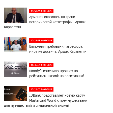
19:58:45 6-08-2026
Армения оказалась на грани
исторической катастрофы․ Аршак
Карапетян
17:28:15 6-08-2026
Выполняя требования агрессора,
мира не достичь. Аршак Карапетян
16:36:59 6-08-2026
Moody’s изменило прогноз по
рейтингам IDBank на позитивный
17:22:07 5-08-2026
IDBank представляет новую карту
Mastercard World с преимуществами
для путешествий и специальной акцией