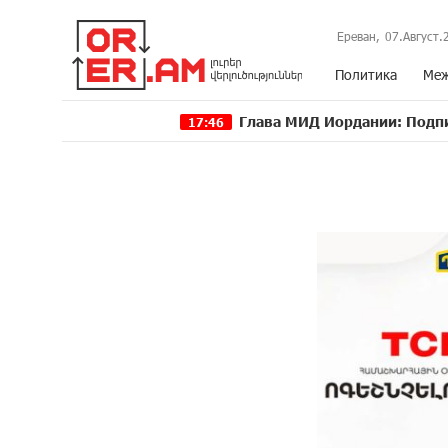
Ереван,
07.Август.
Политика
Меж
Глава МИД Иордании: Подписание мирно
17:46