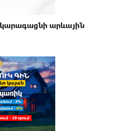
 կարագացնի արևային
ը