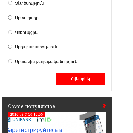
электростанция мощностью 15 кВт
Տնտեսություն
Արտագաղթ
20:50:22 22-07-2026
Новые финансовые навыки на
«Давидбекских играх»:
Կոռուպցիա
Idram&IDBank
Արդարադատություն
11:25:48 21-07-2026
Кругом война. А вас вводят в
Արտաքին քաղաքականություն
заблуждение. Аршак Карапетян
16:32:52 20-07-2026
Центр продаж и обслуживания Ucom
в Егварде возобновил работу по
1
новому адресу — ул. Ереванян, 3/47
Самое популярное
2026-08-3 10:12:55
15:44:07 17-07-2026
До 25% idcoin-ов при покупке
авиабилетов Flyone: Idram&IDBank