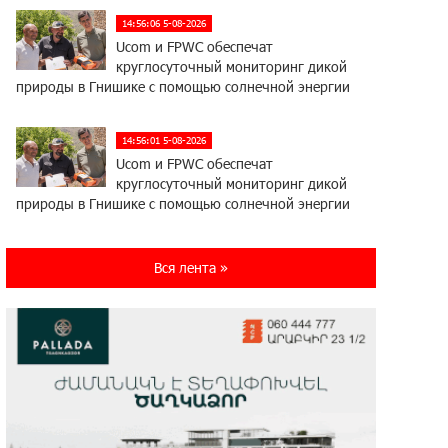
14:56:06 5-08-2026
Ucom и FPWC обеспечат
круглосуточный мониторинг дикой
природы в Гнишике с помощью солнечной энергии
14:56:01 5-08-2026
Ucom и FPWC обеспечат
круглосуточный мониторинг дикой
природы в Гнишике с помощью солнечной энергии
22:41:05 3-08-2026
Вся лента »
Idram и IDBank - рядом со
стартапами на Seaside Startup
Summit
10:12:55 3-08-2026
В мобильном приложении Юнибанка
теперь можно зарегистрироваться
также с помощью imID