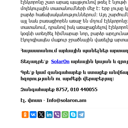
էլեկտրոնը շատ արագ պայթյունով թռել է նյու
մոլեկուլային տատանումների մեջ է: Երբ լույսը
բարձր հաճախականություններում: Այդ շարժումն
այլ նաև բառացիորեն առաջ են մղում էլեկտրոնը
տատանում, դրանով իսկ առաջացնելով էլեկտրոն
կօգնի ստեղծել հիմնարար նոր, բարձր արդյուն
էկոլոգիապես մաքուր ջրածնային վառելիք արտա
Հայաստանում արևային պանելներ արտադրո
Տեղադրե՛ք
SolarOn
արևային կայան և զրո
Գրե՛ք կամ զանգահարեք և ստացեք անվճա
հզորությանն ու արժեքի վերաբերյալ։
Զանգահարեք 8757, 010 440055
էլ. փոստ ֊ Info@solaron.am