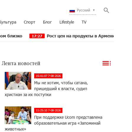
Русский
Культура
Спорт
Блог
Lifestyle
TV
Рост цен на продукты в Армении ускорился до 8,6%
17:27
Лента новостей
15:41:07 7-08-2026
Мы не хотим, чтобы сатана,
пришедший к власти, судил
христиан за их поступки
11:25:10 7-08-2026
При поддержке Ucom представлена
образовательная игра «Запоминай
животных»