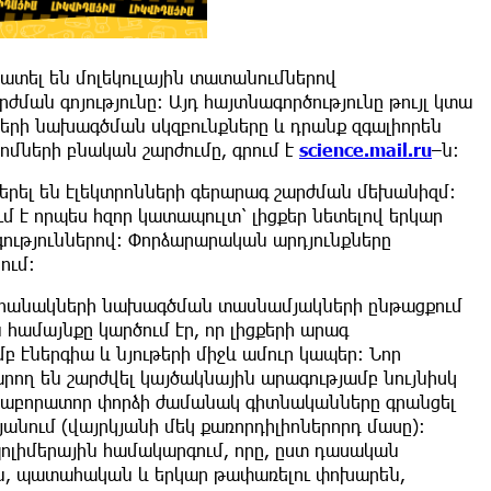
տել են մոլեկուլային տատանումներով
ման գոյությունը: Այդ հայտնագործությունը թույլ կտա
երի նախագծման սկզբունքները և դրանք զգալիորեն
ոմների բնական շարժումը, գրում է
science.mail.ru
–ն:
երել են էլեկտրոնների գերարագ շարժման մեխանիզմ:
ւմ է որպես հզոր կատապուլտ՝ լիցքեր նետելով երկար
ւթյուններով: Փորձարարական արդյունքները
ում:
վահանակների նախագծման տասնամյակների ընթացքում
համայնքը կարծում էր, որ լիցքերի արագ
 էներգիա և նյութերի միջև ամուր կապեր: Նոր
արող են շարժվել կայծակնային արագությամբ նույնիսկ
Լաբորատոր փորձի ժամանակ գիտնականները գրանցել
անում (վայրկյանի մեկ քառորդիլիոներորդ մասը):
պոլիմերային համակարգում, որը, ըստ դասական
այն, պատահական և երկար թափառելու փոխարեն,