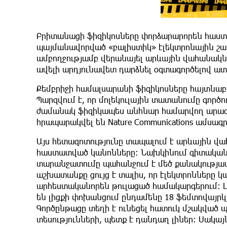
Բրիտանացի ֆիզիկոսները փորձարարորեն հաստա
պայմանավորված «բալիստիկ» էլեկտրոնային շարժ
ամբողջությամբ վերանայել արևային վահանակն
ավելի արդյունավետ դարձնել օգտագործելով ատ
Քեմբրիջի համալսարանի ֆիզիկոսները հայտնաբ
Պարզվում է, որ մոլեկուլային տատանումը գործո
ժամանակ ֆիզիկապես անհնար համարվող արագո
հրապարակվել են Nature Communications ամսագր
Այս հետազոտությունը տապալում է արևային 
հաստատված կանոնները: Նախկինում գիտական ​​
տարանջատումը պահանջում է մեծ քանակությամբ
աշխատանքը ցույց է տալիս, որ էլեկտրոնները կ
արհեստականորեն թուլացած համակարգերում: 
են լիցքի փոխանցում ընդամենը 18 ֆեմտովայրկյ
Գործընթացը տեղի է ունեցել հատուկ մշակված 
տեսությունների, պետք է դանդաղ լիներ: Սակ