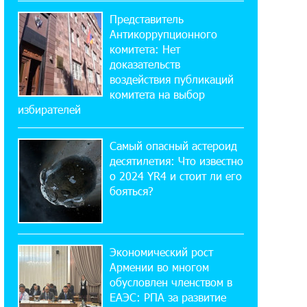
мобильном приложении
Представитель
Антикоррупционного
17:03:49 30-07-2026
комитета: Нет
Платформа Rate.Trading на Seaside
доказательств
Startup Summit: IDBank представил
воздействия публикаций
инновационное решение
комитета на выбор
избирателей
14:44:13 29-07-2026
Состоялось открытие Khachaturian
Самый опасный астероид
Rooftop при поддержке IDBank
десятилетия: Что известно
о 2024 YR4 и стоит ли его
бояться?
18:38:18 28-07-2026
Пашинян ты упустил свой шанс уйти
спокойно. Аршак Карапетян
Экономический рост
12:04:53 28-07-2026
Армении во многом
Обновленный Центр продаж и
обусловлен членством в
обслуживания Ucom открылся по
ЕАЭС: РПА за развитие
адресу ул. Шаумяна, 24/2 в Арарате