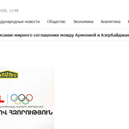
2026,
11
:
48
дународные новости
Общество
Экономика
Аналитика
го соглашения между Арменией и Азербайджаном близко