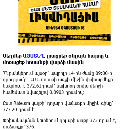
Սեղմեք
ԱՅՍՏԵՂ
, լրացրեք օնլայն հայտը և
մոռացեք հոսանքի վարձի մասին
ՀՀ բանկերում այսօր՝ ապրիլի 14-ին ժամը 09:00-ի
դրությամբ, ԱՄՆ դոլարի առքի միջին փոխարժեքը
կազմում է 372.61դրամ՝ նախորդ օրվա վերջի
համեմատ նվազելով 0.0903 դրամով։
Ըստ Rate.am կայքի՝ դոլարի վաճառքի միջին գինը՝
377.20 դրամ է:
Փոխանակման կետերում դոլարի առքը 373 դրամ է,
վաճառքը՝ 376։