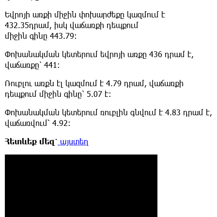
Եվրոյի առքի միջին փոխարժեքը կազմում է
432.35դրամ, իսկ վաճառքի դեպքում
միջին գինը 443.79։
Փոխանակման կետերում եվրոյի առքը 436 դրամ է,
վաճառքը՝ 441։
Ռուբլու առքն էլ կազմում է 4.79 դրամ, վաճառքի
դեպքում միջին գինը՝ 5.07 է։
Փոխանակման կետերում ռուբլին գնվում է 4.83 դրամ է,
վաճառվում՝ 4.92։
Հետևեք
մեզ՝
այստեղ