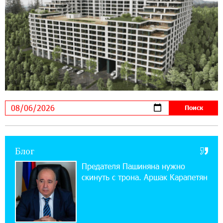
14:44:13 29-07-2026
Состоялось открытие Khachaturian Rooftop
при поддержке IDBank
18:38:18 28-07-2026
Пашинян ты упустил свой шанс уйти
спокойно. Аршак Карапетян
12:04:53 28-07-2026
Обновленный Центр продаж и обслуживания
Ucom открылся по адресу ул. Шаумяна, 24/2
в Арарате
Блог
22:28:49 27-07-2026
Предателя Пашиняна нужно
Никогда Нагорный Карабах не был в составе
скинуть с трона. Аршак Карапетян
независимого Азербайджана. Аршак
Карапетян
17:52:29 25-07-2026