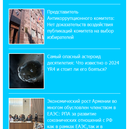
Бывший премьер-министр Словакии
обратился к президенту страны с просьбой
Представитель
содействовать освобождению армянских заключенных,
Антикоррупционного комитета:
осужденных в Азербайджане
Нет доказательств воздействия
публикаций комитета на выбор
12:17:04 23-07-2026
избирателей
Против кого вооружается Азербайджан?
Аршак Карапетян
Самый опасный астероид
десятилетия: Что известно о 2024
12:04:45 23-07-2026
YR4 и стоит ли его бояться?
При поддержке Ucom в спортивной школе
Вайка установлена солнечная
электростанция мощностью 15 кВт
20:50:22 22-07-2026
Экономический рост Армении во
Новые финансовые навыки на «Давидбекских
многом обусловлен членством в
играх»: Idram&IDBank
ЕАЭС: РПА за развитие
союзнических отношений с РФ
как в рамках ЕАЭС,так и в
11:25:48 21-07-2026