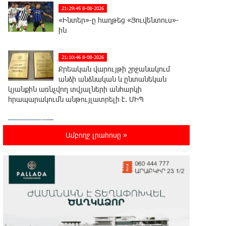
21:29:45 8-08-2026
«Ինտեր»-ը հաղթեց «Յուվենտուս»-
ին
21:10:46 8-08-2026
Քրեական վարույթի շրջանակում
անձի անձնական և ընտանեկան
կյանքին առնչվող տվյալների անհարկի
հրապարակումն անթույլատրելի է. ՄԻՊ
20:51:38 8-08-2026
Ամբողջ լրահոսը »
Զելենսկին ու Վուչիչը քննարկել են
համագործակցությունն
ընդլայնելու հնարավորությունները
20:33:21 8-08-2026
Հրդեհի ահազանգ Սայաթ-Նովա
պողոտայում. շենքից տարհանվել է
5 բնակիչ