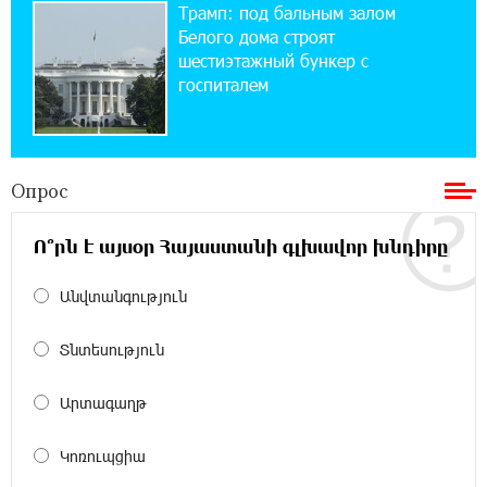
Трамп: под бальным залом
При поддержке Ucom в спортивной школе
Вайка установлена солнечная
Белого дома строят
электростанция мощностью 15 кВт
шестиэтажный бункер с
госпиталем
20:50:22 22-07-2026
Новые финансовые навыки на «Давидбекских
играх»: Idram&IDBank
Опрос
11:25:48 21-07-2026
Ո՞րն է այսօր Հայաստանի գլխավոր խնդիրը
Кругом война. А вас вводят в заблуждение.
Аршак Карапетян
Անվտանգություն
16:32:52 20-07-2026
Տնտեսություն
Центр продаж и обслуживания Ucom в
Егварде возобновил работу по новому адресу
— ул. Ереванян, 3/47
Արտագաղթ
15:44:07 17-07-2026
Կոռուպցիա
До 25% idcoin-ов при покупке авиабилетов