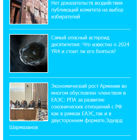
Нет доказательств воздействия
Ucom открылся по адресу ул. Шаумяна, 24/2
публикаций комитета на выбор
в Арарате
избирателей
22:28:49 27-07-2026
Никогда Нагорный Карабах не был в составе
Самый опасный астероид
независимого Азербайджана. Аршак
десятилетия: Что известно о 2024
Карапетян
YR4 и стоит ли его бояться?
17:52:29 25-07-2026
Бывший премьер-министр Словакии
обратился к президенту страны с просьбой
содействовать освобождению армянских заключенных,
Экономический рост Армении во
осужденных в Азербайджане
многом обусловлен членством в
ЕАЭС: РПА за развитие
союзнических отношений с РФ
12:17:04 23-07-2026
как в рамках ЕАЭС,так и в
Против кого вооружается Азербайджан?
Аршак Карапетян
двустороннем формате.Эдуард
Шармазанов
12:04:45 23-07-2026