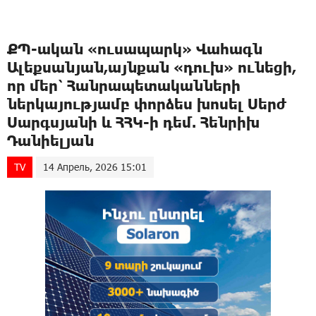
ՔՊ-ական «ուսապարկ» Վահագն
Ալեքսանյան,այնքան «դուխ» ունեցի,
որ մեր՝ Հանրապետականների
ներկայությամբ փորձես խոսել Սերժ
Սարգսյանի և ՀՀԿ-ի դեմ. Հենրիխ
Դանիելյան
TV
14 Апрель, 2026 15:01