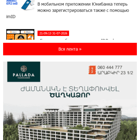
В мобильном приложении Юнибанка теперь
можно зарегистрироваться также с помощью
imID
21:09:13 31-07-2026
«Бесплатные бонусы в играх»: IDBank
предупреждает о кибератаках на школьников
Вся лента »
11:21:15 31-07-2026
ЕАЭС со временем будет расширяться. Когда-
нибудь это поймёт и рядовой армянин, но
будет уже поздно
11:03:52 31-07-2026
Если Израиль использует тему Геноцида
армян против Эрдогана, то что для него
значит сам Геноцид?
17:16:14 30-07-2026