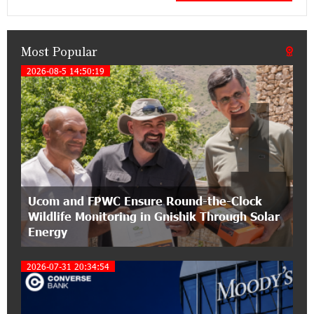
pension funds
Most Popular
15:47:51 9-07-2026
A little corner of France in Hrazdan, with the
2026-08-5 14:50:19
1
partnership of Converse SME
17:31:55 8-07-2026
Idram is the general partner of the "Towards
Conscious Parenting 2026" annual conference
12:40:22 8-07-2026
Ucom and FPWC Ensure Round-the-Clock
Polytechnic University Graduation Ceremony
Wildlife Monitoring in Gnishik Through Solar
Held with the Support of Unibank
Energy
17:10:45 7-07-2026
2026-07-31 20:34:54
Converse Bank Completes the Placement of
EBRD Bonds