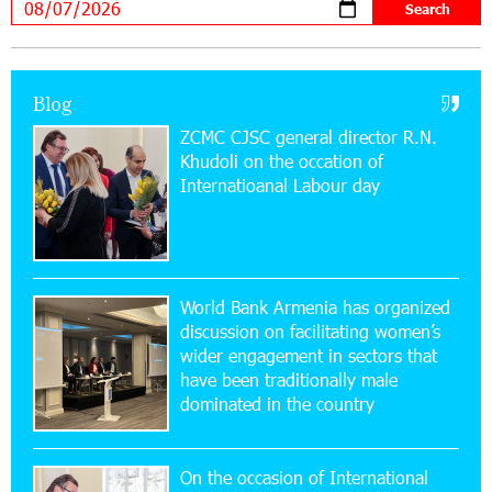
11:53:39 23-07-2026
Ucom Supports the Installation of a 15 kW Solar
Blog
Power Plant at the Vayk Sports School
ZCMC CJSC general director R.N.
Khudoli on the օccation of
20:56:14 22-07-2026
Internatioanal Labour day
New Financial Skills at the Davidbek Games:
Idram&IDBank
17:52:52 20-07-2026
CashIn Services at AraratBank ATMs: Fast,
World Bank Armenia has organized
Simple, and Secure
discussion on facilitating women’s
wider engagement in sectors that
16:29:04 20-07-2026
have been traditionally male
Ucom Sales and Service Center Reopens at 3/47
dominated in the country
Yerevanyan Street in Yeghvard
On the occasion of International
15:47:47 17-07-2026