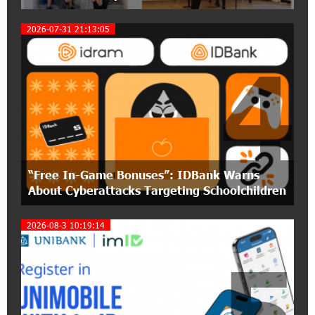
Coffee, a Break, and Up to 10% idcoin with
Idram&IDBank
2026-07-31 21:13:05
4
12:40:36 2-07-2026
Ucom Introduces the New uMix 5000 Regional
Package: 3 Services for Just AMD 5,000 per
Month
11:55:53 2-07-2026
"Monaco glamour, Vegas energy, Macau prestige
“Free In-Game Bonuses”: IDBank Warns
- yet uniquely Armenian." Artak Tovmasyan on
how Seven Visions is redefining world-class hospitality
About Cyberattacks Targeting Schoolchildren
2026-08-3 10:19:14
11:56:27 1-07-2026
Travel Without Borders: Ucom Introduces New
5
uTravel Packages
15:08:55 30-06-2026
Artur Nakhshikyan has joined the Supervisory