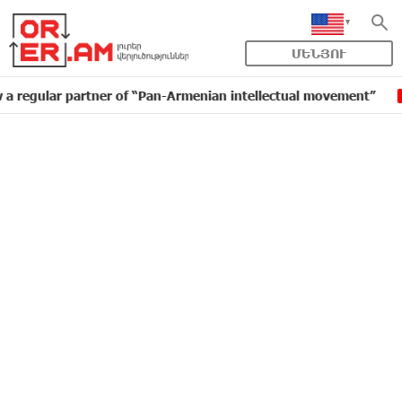
ՄԵՆՅՈՒ
ar partner of “Pan-Armenian intellectual movement”
I
16:11