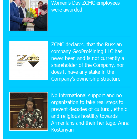
Women's Day ZCMC employees
Up to 25% idcoin when purchasing Flyone flight
were awarded
tickets: Idram&IDBank
15:10:21 17-07-2026
Converse Bank Named Armenia’s Best Digital
Bank for Consumers by Euromoney
ZCMC declares, that the Russian
company GeoProMining LLC has
never been and is not currently a
11:36:50 17-07-2026
shareholder of the Company, nor
Ucom and Microsoft Innovation Center Help
School Students Build Cybersecurity Skills
does it have any stake in the
Company's ownership structure
12:45:18 16-07-2026
No international support and no
Ucom Supports Installation of 10 kW Solar Plant
in Shenavan, Lori
organization to take real steps to
prevent decades of cultural, ethnic
and religious hostility towards
20:34:31 14-07-2026
Armenians and their heritage. Anna
Unibank to Raffle a Trip to Italy
Kostanyan