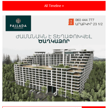
All Timeline »
16:54:53 30-07-2026
Rate.Trading Platform at Seaside Startup
Summit: IDBank Introduces an Innovative
Solution
14:34:49 29-07-2026
Khachaturian Rooftop Grand Opening
Supported by IDBank
11:59:57 28-07-2026
Ucom’s Sales and Service Center Reopens at
24/2 Shahumyan Street in Ararat
19:04:38 23-07-2026
Scholarship recipients of the “Armenian
Virtuosos” Program participated in the Järvi
Academy and Pärnu Music Festival in Estonia, representing
Armenia on the international stage