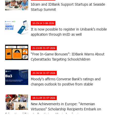
Idram and IDBank Support Startups at Seaside
Startup Summit
10:19:14 3-08-2026
It is now possible to register in Unibank’s mobile
application through imID as well
21:13:05 31-07-2026
“Free In-Game Bonuses”: IDBank Warns About
Cyberattacks Targeting Schoolchildren
20:34:54 31-07-2026
Moody's affirms Converse Bank's ratings and
changes outlook to positive from stable
18:11:09 31-07-2026
New Achievements in Europe: "Armenian
Virtuosos" Scholarship Recipients Embark on
Educational Trips to Prestigious Music Academies