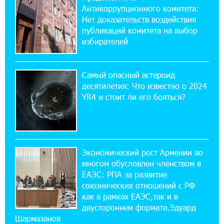
Антикоррупционного комитета:
Состоялось открытие Khachaturian Rooftop
при поддержке IDBank
Нет доказательств воздействия
публикаций комитета на выбор
избирателей
18:38:18 28-07-2026
Пашинян ты упустил свой шанс уйти
спокойно. Аршак Карапетян
Самый опасный астероид
десятилетия: Что известно о 2024
12:04:53 28-07-2026
YR4 и стоит ли его бояться?
Обновленный Центр продаж и обслуживания
Ucom открылся по адресу ул. Шаумяна, 24/2
в Арарате
Экономический рост Армении во
22:28:49 27-07-2026
многом обусловлен членством в
Никогда Нагорный Карабах не был в составе
независимого Азербайджана. Аршак
ЕАЭС: РПА за развитие
Карапетян
союзнических отношений с РФ
как в рамках ЕАЭС,так и в
двустороннем формате.Эдуард
17:52:29 25-07-2026
Шармазанов
Бывший премьер-министр Словакии