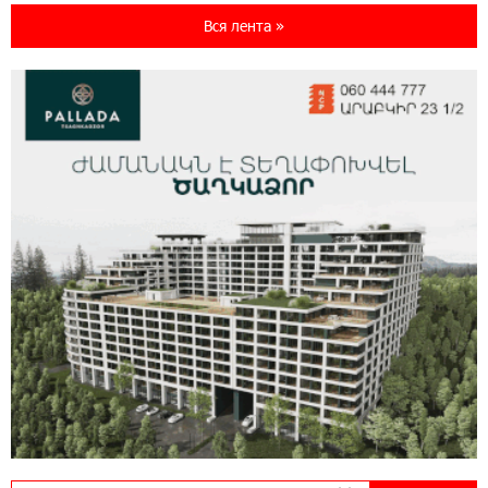
Ucom и FPWC обеспечат круглосуточный
Вся лента »
мониторинг дикой природы в Гнишике с
помощью солнечной энергии
22:41:05 3-08-2026
Idram и IDBank - рядом со стартапами на
Seaside Startup Summit
10:12:55 3-08-2026
В мобильном приложении Юнибанка теперь
можно зарегистрироваться также с помощью
imID
21:09:13 31-07-2026
«Бесплатные бонусы в играх»: IDBank
предупреждает о кибератаках на школьников
11:21:15 31-07-2026
ЕАЭС со временем будет расширяться. Когда-