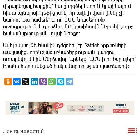
վերաբերյալ հարցին՝ նա ընդգծել է, որ Ուկրաինայում
հիմա այնպիսի դեֆիցիտ է, որ ավելի վատ լինել չի
կարող։ Նա հավելել է, որ ԱՄՆ-ն ավելի քիչ
ուշադրություն է դարձնում Ուկրաինային՝ Իրանի շուրջ
հակամարտության լույսի ներքո։
Ավելի վաղ Զելենսկին դժգոհել էր Patriot հրթիռների
պակասից, որոնք առաջնահերթության կարգով
ուղարկվում էին Մերձավոր Արևելք՝ ԱՄՆ-ի ու Իսրայելի՝
Իրանի հետ ունեցած հակամարտության պատճառով։
Лента новостей