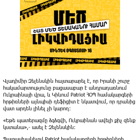
Վլադիմիր Զելենսկին հայտարարել է, որ Իրանի շուրջ
հակամարտությունը բացասաբար է անդրադառնում
Ուկրաինայի վրա, և Կիևում Patriot ՀՕՊ համակարգերի
հրթիռների այնպիսի դեֆիցիտ է նկատվում, որ դրանից
վատ արդեն լինել չի կարող։
«Եթե պատերազմը ձգձգվի, Ուկրաինան ավելի քիչ զենք
կստանա»,- ասել է Զելենսկին։
Պատասխանելով Patriot համակարգերի հրթիռների