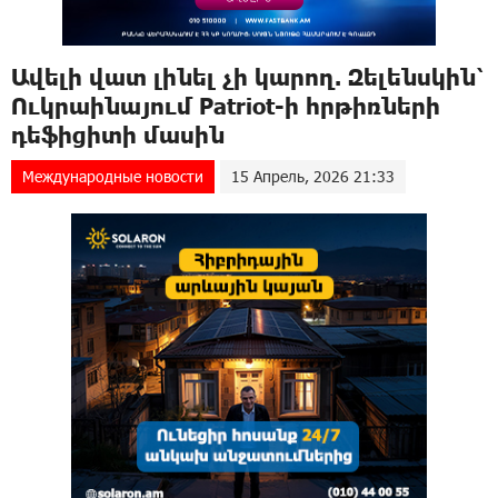
Ավելի վատ լինել չի կարող. Զելենսկին՝
Ուկրաինայում Patriot-ի hրթիռների
դեֆիցիտի մասին
Международные новости
15 Апрель, 2026 21:33