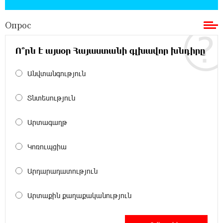
обратился к президенту страны с просьбой
содействовать освобождению армянских заключенных,
Опрос
осужденных в Азербайджане
Ո՞րն է այսօր Հայաստանի գլխավոր խնդիրը
12:17:04 23-07-2026
Против кого вооружается Азербайджан?
Անվտանգություն
Аршак Карапетян
Տնտեսություն
12:04:45 23-07-2026
При поддержке Ucom в спортивной школе
Արտագաղթ
Вайка установлена солнечная
электростанция мощностью 15 кВт
Կոռուպցիա
20:50:22 22-07-2026
Արդարադատություն
Новые финансовые навыки на «Давидбекских
играх»: Idram&IDBank
Արտաքին քաղաքականություն
11:25:48 21-07-2026
Кругом война. А вас вводят в заблуждение.