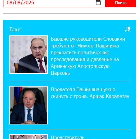
нибудь это поймёт и рядовой армянин, но
будет уже поздно
Блог
11:03:52 31-07-2026
Если Израиль использует тему Геноцида
Бывшие руководители Словакии
армян против Эрдогана, то что для него
требуют от Никола Пашиняна
значит сам Геноцид?
прекратить политические
преследования и давление на
17:16:14 30-07-2026
Армянскую Апостольскую
ВТБ (Армения): вклад «Стабильный» — до
Церковь
10% годовых и оформление в мобильном
приложении
Предателя Пашиняна нужно
скинуть с трона. Аршак Карапетян
17:03:49 30-07-2026
Платформа Rate.Trading на Seaside Startup
Summit: IDBank представил инновационное
решение
Представитель
14:44:13 29-07-2026