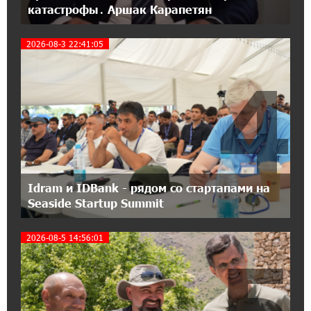
катастрофы․ Аршак Карапетян
14:27:40 11-07-2026
«Мой лес Армения» — бенефициар
2026-08-3 22:41:05
инициативы «Сила одного драма» в июле
4
12:56:04 11-07-2026
Станьте акционером Юнибанка и
воспользуйтесь выгодным инвестиционным
предложением
21:45:09 9-07-2026
IDBank предупреждает о мошеннических
Idram и IDBank - рядом со стартапами на
звонках от имени пенсионных фондов
Seaside Startup Summit
2026-08-5 14:56:01
15:50:50 9-07-2026
5
Небольшой французский уголок в Раздане
при сотрудничестве с Конверс МСБ
15:18:39 9-07-2026