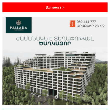
IDBank представляет новую карту Mastercard
World с преимуществами для путешествий и
Вся лента »
специальной акцией
14:56:06 5-08-2026
Ucom и FPWC обеспечат круглосуточный
мониторинг дикой природы в Гнишике с
помощью солнечной энергии
14:56:01 5-08-2026
Ucom и FPWC обеспечат круглосуточный
мониторинг дикой природы в Гнишике с
помощью солнечной энергии
22:41:05 3-08-2026
Idram и IDBank - рядом со стартапами на
Seaside Startup Summit
10:12:55 3-08-2026