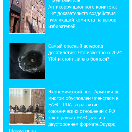
Представитель
ВТБ (Армения): вклад «Стабильный» — до
Антикоррупционного комитета:
10% годовых и оформление в мобильном
приложении
Нет доказательств воздействия
публикаций комитета на выбор
избирателей
17:03:49 30-07-2026
Платформа Rate.Trading на Seaside Startup
Summit: IDBank представил инновационное
Самый опасный астероид
решение
десятилетия: Что известно о 2024
YR4 и стоит ли его бояться?
14:44:13 29-07-2026
Состоялось открытие Khachaturian Rooftop
при поддержке IDBank
Экономический рост Армении во
18:38:18 28-07-2026
многом обусловлен членством в
Пашинян ты упустил свой шанс уйти
спокойно. Аршак Карапетян
ЕАЭС: РПА за развитие
союзнических отношений с РФ
как в рамках ЕАЭС,так и в
12:04:53 28-07-2026
двустороннем формате.Эдуард
Обновленный Центр продаж и обслуживания
Шармазанов