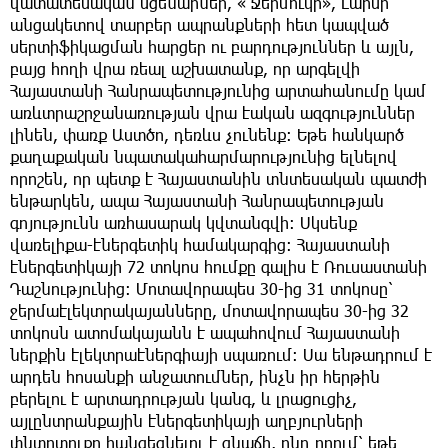
վատատեսական սցենարներ, « Ջերմուկի», Լարսի
անցակետով տարբեր ապրանքների հետ կապված
սերտիֆիկացման հարցեր ու բարդություններ և այլն,
բայց հողի վրա ռեալ աշխատանք, որ արգելվի
Հայաստանի Հանրապետությունից արտահանումը կամ
առևտրաշրջանառության վրա էական ազգություններ
լինեն, փառք Աստծո, դեռևս չունենք։ Եթե հանկարծ
քաղաքական նպատակահարմարությունից ելնելով
որոշեն, որ պետք է Հայաստանին տնտեսական պատժի
ենթարկեն, ապա Հայաստանի Հանրապետության
գոյությունն առհասարակ կվտանգվի։ Սկսենք
վառելիքա-էներգետիկ համակարգից։ Հայաստանի
էներգետիկայի 72 տոկոս հումքը գալիս է Ռուսաստանի
Դաշնությունից։ Մոտավորապես 30-ից 31 տոկոսը՝
ջերմաէլեկտրակայանները, մոտավորապես 30-ից 32
տոկոսն ատոմակայանն է ապահովում Հայաստանի
ներքին էլեկտրաէներգիայի սպառում։ Սա ենթադրում է
արդեն հոսանքի անջատումներ, ինչն իր հերթին
բերելու է արտադրության կանգ, և լրացուցիչ,
այլընտրանքային էներգետիկայի աղբյուրների
փնտրտուքը հանգեցնելու է գնաճի, ընդ որում՝ եթե