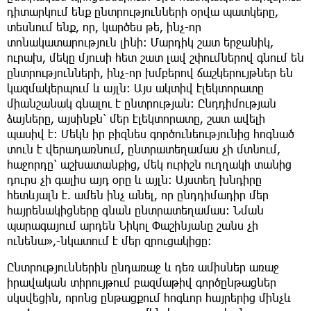
դիտարկում ենք ընտրությունների օրվա պատկերը,
տեսնում ենք, որ, կարծես թե, ինչ-որ
տոնակատարություն լինի։ Մարդիկ շատ երջանիկ,
ուրախ, մեկը մյուսի հետ շատ լավ շփումներով գնում են
ընտրությունների, ինչ-որ խմբերով ճաշկերույթներ են
կազմակերպում և այլն։ Այս ակտիվ էլեկտորատը
միանշանակ գնալու է ընտրության։ Ընդդիմության
ձայները, այսինքն՝ մեր էլեկտորատը, շատ ավելի
պասիվ է։ Մեկն իր բիզնես գործունեությունից հոգնած
տուն է վերադառնում, ընտրատեղամաս չի մտնում,
հաջորդը՝ աշխատանքից, մեկ ուրիշն ուղղակի տանից
դուրս չի գալիս այդ օրը և այլն։ Այստեղ խնդիրը
հետևյալն է. ամեն ինչ անել, որ ընդդիմադիր մեր
հայրենակիցները գնան ընտրատեղամաս։ Նման
պարագայում արդեն Նիկոլ Փաշինյանը շանս չի
ունենա»,-նկատում է մեր զրուցակիցը։
Ընտրություններին ընդառաջ և դեռ ամիսներ առաջ
իրավական տիրույթում բազմաթիվ գործընթացներ
սկսվեցին, որոնց ընթացքում հոգևոր հայրերից մինչև