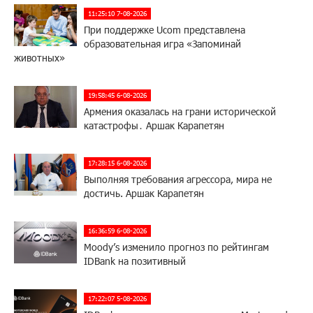
11:25:10 7-08-2026
При поддержке Ucom представлена
образовательная игра «Запоминай
животных»
19:58:45 6-08-2026
Армения оказалась на грани исторической
катастрофы․ Аршак Карапетян
17:28:15 6-08-2026
Выполняя требования агрессора, мира не
достичь. Аршак Карапетян
16:36:59 6-08-2026
Moody’s изменило прогноз по рейтингам
IDBank на позитивный
17:22:07 5-08-2026