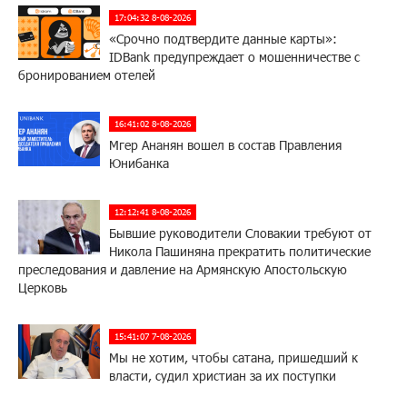
17:04:32 8-08-2026
«Срочно подтвердите данные карты»:
IDBank предупреждает о мошенничестве с
бронированием отелей
16:41:02 8-08-2026
Мгер Ананян вошел в состав Правления
Юнибанка
12:12:41 8-08-2026
Бывшие руководители Словакии требуют от
Никола Пашиняна прекратить политические
преследования и давление на Армянскую Апостольскую
Церковь
15:41:07 7-08-2026
Мы не хотим, чтобы сатана, пришедший к
власти, судил христиан за их поступки