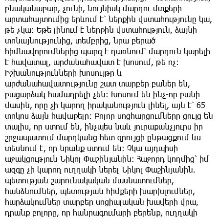
բնականաբար, չունի, նույնիսկ մարդու մտքերի
արտահայտումից երևում է՝ ներքին վստահությունը կա,
թե չկա։ Եթե լինում է ներքին վստահություն, ձայնի
տոնայնությունից, տեմբրից, նրա բերած
հիմնավորումներից պարզ է դառնում՝ մարդուն կարելի
է հավատալ, արժանահավատ է խոսում, թե ոչ։
Իշխանությունների խոսույթը և
արժանահավատությունը շատ տարբեր բաներ են,
բացարձակ համադրելի չեն։ Խոսում են ինչ-որ բանի
մասին, որը չի կարող իրականություն լինել, այն է՝ 65
տոկոս ձայն հավաքելը։ Բոլոր սոցհարցումները ցույց են
տալիս, որ ստում են, ինչպես նաև յուրաքանչյուրս իր
շրջապատում մարդկանց հետ զրույցի ընթացքում ևս
տեսնում է, որ նրանք ստում են։ Չկա այդպիսի
աջակցություն Նիկոլ Փաշինյանին։ Հաջորդ կողմից՝ իմ
ազգը չի կարող ուղղակի ներել Նիկոլ Փաշինյանին.
պետության շարունակական մասնատումներ,
հանձնումներ, պետության հիմքերի խարխլումներ,
հարձակումներ տարբեր սոցիալական խավերի վրա,
դրանք բոլորը, որ հանրագումարի բերենք, ուղղակի