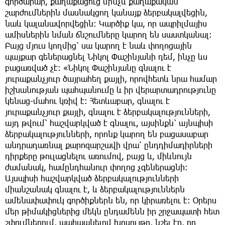
գործարար, քաղաքացուց մինչև քաղաքական
շարժումներին մասնակցող կանայք ձերբակալվեցին,
նաև կալանավորվեցին։ Կարծիք կա, որ ապրիլմայիս
ամիսներին նման ճնշումները կարող են սաստկանալ։
Բայց մյուս կողմից՝ սա կարող է նաև փողոցային
պայքար գեներացնել Նիկոլ Փաշինյանի դեմ, ինչը ևս
բացառված չէ։ «Նիկոլ Փաշինյանը գնալու է
յուրաքանչյուր ծայրահեղ քայլի, որովհետև նրա համար
իշխանության պահպանումը և իր վերարտադրությունը
կենաց-մահու կռիվ է։ Հետևաբար, գնալու է
յուրաքանչյուր քայլի, գնալու է ձերբակալությունների,
այդ թվում՝ հաշվարկված է գնալու, այսինքն՝ այնպիսի
ձերբակալությունների, որոնք կարող են բացասաբար
անդրադառնալ քարոզարշավի վրա՝ ընդդիմադիրների
դիրքերը թուլացնելու առումով, բայց և, միևնույն
ժամանակ, համընդհանուր փողոց չգեներացնի։
Այսպիսի հաշվարկված ձերբակալությունների
միանշանակ գնալու է, և ձերբակալություններն
ամենափափուկ գործիքներն են, որ կիրառելու է։ Օրերս
մեր թիմակիցներից մեկն ընդամենն իր շրջապատի հետ
շփումներում, պահպանելով խոսույթը, նշել էր, որ