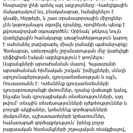
հնարավոր լինի գտնել այդ աղբյուրները։ Վառելիքային
մակարդակում ևս, բնականաբար, հանգեցնելու է
գնաճի, հերթերի, և շատ տրանսպորտային միջոցներ
չեն կարողանալու օգտվել դրանից, որովհետև պետք է
քվոտավորված օգտագործեն։ Օրինակ՝ թեկուզ նույն
վառելիքային համակարգը առաջնահերթություն կարող
է սահմանել բավարարել միայն բանակի պահանջարկը։
Հետևաբար, առևտրային շրջանառության մեջ վառելիքի
դեֆիցիտն էական ազդեցություն է թողնելու։
Ապրանքների արտահանման մասով. Հայաստանի
արտահանման հիմնական շուկան՝ խմիչքների, սննդի
արդյունաբերության, գյուղատնտեսության և այլն,
Ռուսաստանն է։ Կտեսնենք գյուղատնտեսների
գյուղարտադրանքի փտումներ, դրանց վաճառքի կանգ,
ինչպես նաև գյուղացիական տնտեսությունների, այդ
թվում՝ տնային տնտեսությունների դժգոհություններ և
բողոքի ակցիաներ, կտեսնենք գործարանների
փակումներ, աշխատատեղերի կրճատումներ,
համատարած գործազրկություն՝ իրենց բոլոր
բացասական հետևանքների շղթայական ռեակցիայով,