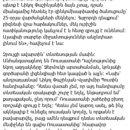
պետք է Նիկոլ Փաշինյանին ձայն չտալ, դրան
միանգամից հետևել էր զինկոմիսարիատից ծանուցումը՝
25-օրյա վարժանքների մեկնելու։ Հաջորդի դեպքում՝
բիզնեսի վրա հարձակումներ, մեկ ուրիշին
ոստիկանությունը կանչում է և հետը զրույց է ունենում։
Այսպիսի տարբեր միջամտություններ անընդհատ
լինում են»,-հավելում է նա։
Զրույցի ավարտին՝ տնտեսության մասին։
Անհանգստացնող են Ռուսաստանի Դաշնությունից
եկող ազդակները՝ Ջերմուկի արտահանման, կոնյակի
գործարանի լիցենզիայի հետ կապված և այլն։ «Նախ՝
անդրադառնամ Նիկոլ Փաշինյան-Վլադիմիր Պուտին
հանդիպմանը։ Դեռևս վստահ չեմ, որ այդ հանդիպումը
տնտեսական օրակարգի շուրջ է եղել, ենթադրում եմ՝
քաղաքական, ընդ որում՝ Ռուսաստանի շահերից բխող
որոշակի զրույց է եղել։ Դեռևս չեմ կարող ասել, թե ինչ
ակնկալիք է ունեցել ռուսական կողմը, և որքանն է
բավարարվել, բայց ամեն դեպքում դեռևս տնտեսական
մեսիջներ են գալիս Ռուսաստանից՝ հնարավոր