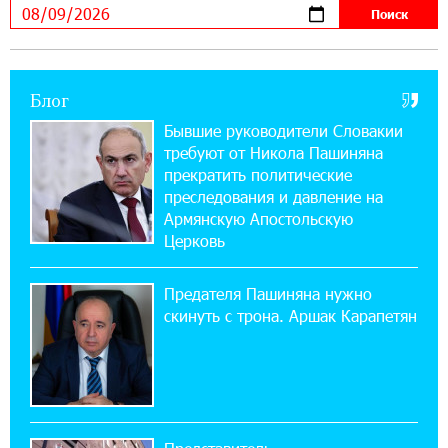
В мобильном приложении Юнибанка теперь
можно зарегистрироваться также с помощью
imID
Блог
21:09:13 31-07-2026
«Бесплатные бонусы в играх»: IDBank
Бывшие руководители Словакии
предупреждает о кибератаках на школьников
требуют от Никола Пашиняна
прекратить политические
11:21:15 31-07-2026
преследования и давление на
ЕАЭС со временем будет расширяться. Когда-
Армянскую Апостольскую
нибудь это поймёт и рядовой армянин, но
Церковь
будет уже поздно
Предателя Пашиняна нужно
11:03:52 31-07-2026
скинуть с трона. Аршак Карапетян
Если Израиль использует тему Геноцида
армян против Эрдогана, то что для него
значит сам Геноцид?
17:16:14 30-07-2026