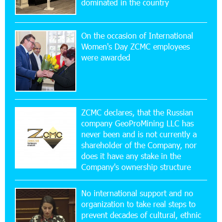
Ucom Sales and Service Center Reopens at 3/47
dominated in the country
Yerevanyan Street in Yeghvard
On the occasion of International
15:47:47 17-07-2026
Women's Day ZCMC employees
Up to 25% idcoin when purchasing Flyone flight
were awarded
tickets: Idram&IDBank
15:10:21 17-07-2026
Converse Bank Named Armenia’s Best Digital
Bank for Consumers by Euromoney
ZCMC declares, that the Russian
company GeoProMining LLC has
never been and is not currently a
11:36:50 17-07-2026
shareholder of the Company, nor
Ucom and Microsoft Innovation Center Help
School Students Build Cybersecurity Skills
does it have any stake in the
Company's ownership structure
12:45:18 16-07-2026
No international support and no
Ucom Supports Installation of 10 kW Solar Plant
in Shenavan, Lori
organization to take real steps to
prevent decades of cultural, ethnic