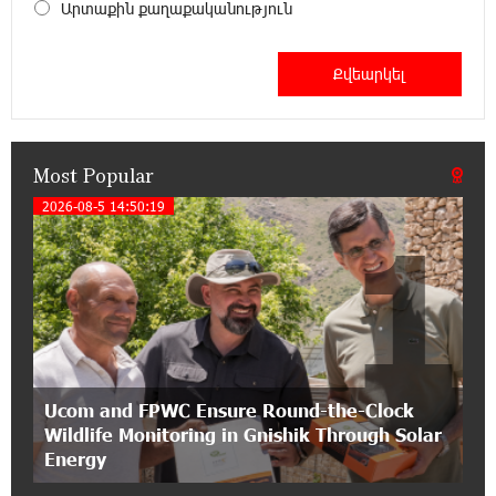
an attractive investment opportunity
Արտաքին քաղաքականություն
21:50:45 9-07-2026
IDBank warns of scam calls impersonating
pension funds
Most Popular
15:47:51 9-07-2026
A little corner of France in Hrazdan, with the
2026-08-5 14:50:19
1
partnership of Converse SME
17:31:55 8-07-2026
Idram is the general partner of the "Towards
Conscious Parenting 2026" annual conference
12:40:22 8-07-2026
Ucom and FPWC Ensure Round-the-Clock
Polytechnic University Graduation Ceremony
Wildlife Monitoring in Gnishik Through Solar
Held with the Support of Unibank
Energy
17:10:45 7-07-2026