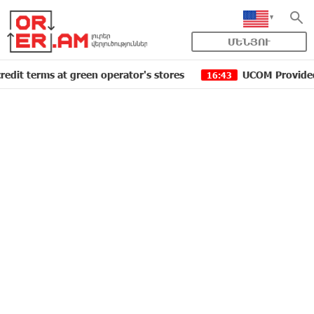
ՄԵՆՅՈՒ
rms at green operator's stores
UCOM Provided technica
16:43