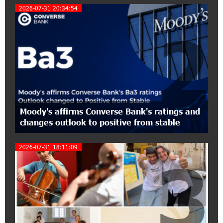
2026-07-31 20:34:54
Converse Bank Completes the Placement of
EBRD Bonds
2
17:27:45 6-07-2026
From Financial Adventures to Great Victories:
The 4th Junius Financial Online Tournament
Wrapped Up
16:43:06 6-07-2026
Moody's affirms Converse Bank's ratings and
The Power of One Dram and the Armenian State
changes outlook to positive from stable
Symphony Orchestra Conclude the Forest
Project Launched in Shirak
2026-07-31 18:11:09
3
15:09:48 3-07-2026
EBRD to Launch AMD 5 Billion Floating-Rate
Bond Offering in Armenia
20:20:40 2-07-2026