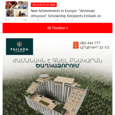
18:11:09 31-07-2026
New Achievements in Europe: "Armenian
Virtuosos" Scholarship Recipients Embark on
Educational Trips to Prestigious Music Academies
All Timeline »
16:54:53 30-07-2026
Rate.Trading Platform at Seaside Startup
Summit: IDBank Introduces an Innovative
Solution
14:34:49 29-07-2026
Khachaturian Rooftop Grand Opening
Supported by IDBank
11:59:57 28-07-2026
Ucom’s Sales and Service Center Reopens at
24/2 Shahumyan Street in Ararat
19:04:38 23-07-2026