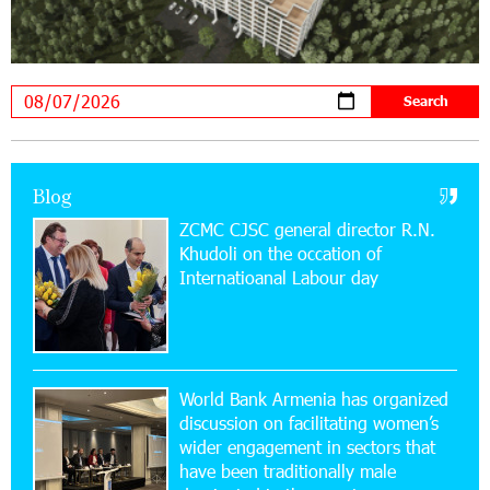
Scholarship recipients of the “Armenian
Virtuosos” Program participated in the Järvi
Academy and Pärnu Music Festival in Estonia, representing
Armenia on the international stage
11:53:39 23-07-2026
Ucom Supports the Installation of a 15 kW Solar
Blog
Power Plant at the Vayk Sports School
ZCMC CJSC general director R.N.
Khudoli on the օccation of
20:56:14 22-07-2026
Internatioanal Labour day
New Financial Skills at the Davidbek Games:
Idram&IDBank
17:52:52 20-07-2026
CashIn Services at AraratBank ATMs: Fast,
World Bank Armenia has organized
Simple, and Secure
discussion on facilitating women’s
wider engagement in sectors that
16:29:04 20-07-2026
have been traditionally male