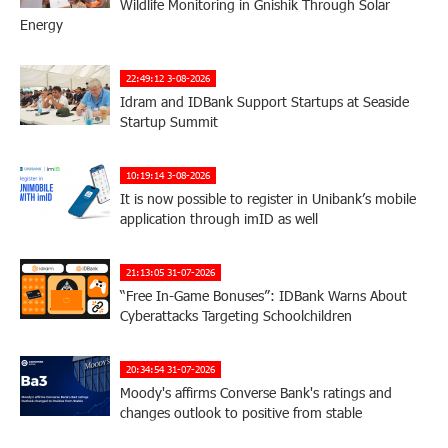
Wildlife Monitoring in Gnishik Through Solar
Energy
22:49:12 3-08-2026
Idram and IDBank Support Startups at Seaside
Startup Summit
10:19:14 3-08-2026
It is now possible to register in Unibank’s mobile
application through imID as well
21:13:05 31-07-2026
“Free In-Game Bonuses”: IDBank Warns About
Cyberattacks Targeting Schoolchildren
20:34:54 31-07-2026
Moody's affirms Converse Bank's ratings and
changes outlook to positive from stable