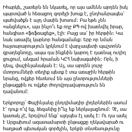
Իհարկե, շատերն են նկատել, որ այս ամենն արդեն իսկ
պարտված և հեռացող գործչի խոսք է, ընդհանրապես՝
պահվածքն է այդ մասին խոսում: Բա եթե չեն
«անցնելու», այս ինչո՞ւ եք ողջ ՔՊ-ով խառնվել իրար,
հանգիստ «ֆռֆռացեք», էլի: Բայց սա՝ իր հերթին: Կա
նաև առավել կարևոր հանգամանք: Երբ որ նման
հայտարարություն կրկնում է վարչապետի պաշտոնն
զբաղեցնողը, ապա դա ինքնին կարող է դառնալ ուղիղ
ցուցում, անգամ հրաման ԿԸՀ նախագահին: Որն, ի
դեպ, փաշինյանական է: Այ, սա արդեն լուրջ
մտորումների տեղիք պետք է տա առաջին հերթին
նրանց, ովքեր հետևում են այս ընտրությունների
ընթացքին ու ովքեր ժողովրդավարություն են
դավանում:
Երկրորդը՝ Փաշինյանը ընդդիմադիր լիդերներին ասում
է՝ դուք ո՞վ եք, ձեզանից ի՞նչ եք ներկայացնում: Չէ, սա
կատակ չէ, երդվում ենք՝ այդպես էլ ասել է: Ու դա ասել
է Արցախում ազատամարտի ընթացքը ղեկավարած ու
հաղթած պետական գործչին, երկրի տնտեսությունը