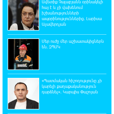
Ավետիք Չալաբյանն օրինակելի
21:45:44 7-08-2026
Երևանում և մարզերում էլեկտրաէներգիայի
հայ է և չի վախենում
ընդհատումներ կլինեն
իշխանությունների
ապօրինություններից. Լարիսա
Ալավերդյան
21:26:16 7-08-2026
Ստեփանավանում ռուս կին է փորձել
ինքնասպան լինել
Մեր ուժը մեր աշխատակիցներն
են. ԶՊՄԿ
21:08:37 7-08-2026
ԵԱՏՄ֊ն չի ուզում, որ իր միջոցներով
զարգանա Հայաստանի տնտեսությունը ու
հետո գնա ԵՄ. Արշակ Կարապետյան
«Պատմական հիշողությունը չի
21:07:27 7-08-2026
կարելի քաղաքականություն
ԱՄՆ վերաքննիչ դատարանը արգելափակել
է Թրամփի 400 միլիոն դոլար արժողությամբ
դարձնել». Կարպիս Փաշոյան
Սպիտակ տան պարահանդեսային դահլիճի նախագիծը
21:03:44 7-08-2026