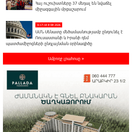
Հայ ուշուիստները 37 մեդալ են նվաճել
միջազգային մրցաշարում
0:17:18 8-08-2026
ԱՄՆ Սենատը մեծամասնությամբ ընդունել է
Ռուսաստանի և Իրանի դեմ
պատժամիջոցների ընդլայնման օրինագիծը
Ամբողջ լրահոսը »
0:00:14 8-08-2026
Երգչուհի Բեյոնսեն ​​4 դատական հայց է
ներկայացրել Թուրքիայում
23:41:24 7-08-2026
Երևանյան լճում իրականացվել են մաքրման
աշխատանքներ
23:22:54 7-08-2026
Իտալական Սիցիլիա կղզում ժայթքել է
Էտնա հրաբուխը