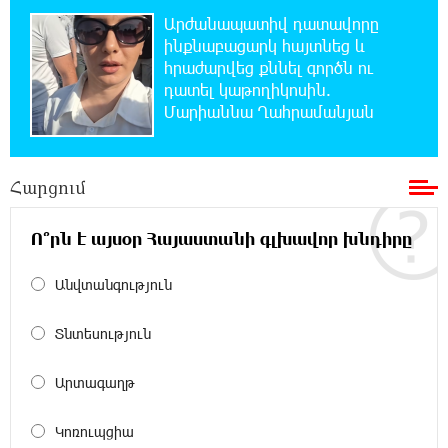
Կաթողիկոսի նկատմամբ իրականացվող
Արժանապատիվ դատավորը
բռնադատավարությունը միահեծան
ինքնաբացարկ հայտնեց և
իշխանության հետևանք է. Հանրային Դաշինք
հրաժարվեց քննել գործն ու
դատել կաթողիկոսին.
20:59:50 7-08-2026
Մարիաննա Ղահրամանյան
Մեր երկրում իշխանության և ընդդիմության
անվերջանալի պայքարում տուժում է միայն
ու միայն ՀՀ քաղաքացին. Աննա Կոստանյան
Հարցում
20:49:35 7-08-2026
Ո՞րն է այսօր Հայաստանի գլխավոր խնդիրը
Փրկարարները հայտանաբերել են մոլորված
զբոսաշրջիկներին
Անվտանգություն
20:39:24 7-08-2026
Տնտեսություն
ԼՀԿ-ն պահանջում է դադարեցնել Գարեգին
Բ-ի և եպիսկոպոսների դեմ քրեական
հետապնդումը
Արտագաղթ
Կոռուպցիա
20:30:30 7-08-2026