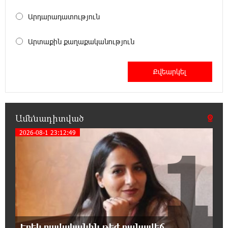
Սարյան փողոցի բնակարաններից մեկում
պայթյունի հետևանքով 55-ամյա
Արդարադատություն
տղամարդը այրվածքներով տեղափոխվել է
«Այրվածքաբանության ազգային կենտրոն»
Արտաքին քաղաքականություն
20:11:48 7-08-2026
Սլովակիայի արևելքում արտակարգ
դրություն է հայտարարվել շոգի ալիքների
պատճառով
Ամենադիտված
19:53:41 7-08-2026
Երթևեկության կազմակերպման
2026-08-1 23:12:49
1
փոփոխություն տեղի կունենա
19:35:21 7-08-2026
Հայաստանի հավաքականի նախկին
մարզիչը կգլխավորի Ղազախստանի
հավաքականը
Երեկ բավականին թեժ բանավեճ