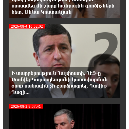
19:17:59 7-08-2026
ստացվեց մի շարք հանրային գործիչների
ԱԱԾ-ն զեկույց է ներկայացրել
հետ. Աննա Կոստանյան
2
2026-08-4 16:52:02
18:58:46 7-08-2026
Թրամփը ասել է, որ հանրապետականները
կարող են պարտվել Կոնգրեսի միջանկյալ
ընտրություններում
18:51:59 7-08-2026
«ՀայաՔվեի» անդամները ևս
Ի տարբերություն Հայփոստի, ՀԷՑ-ը
Վաղարշապատի դատարանի բակում են`
հաջակցություն Հայ առաքելական եկեղեցու և նրա
Սամվել Կարապետյանի կառավարման
Հովվապետի
օրոք սակագին չի բարձրացրել. Դավիթ
Ղազի...
18:47:06 7-08-2026
3
2026-08-2 9:07:41
Օգոստոսի 7-ը ասորի ժողովրդի
ցեղասպանության հիշատակի օրն է․ Ուժեղ
Հայաստան