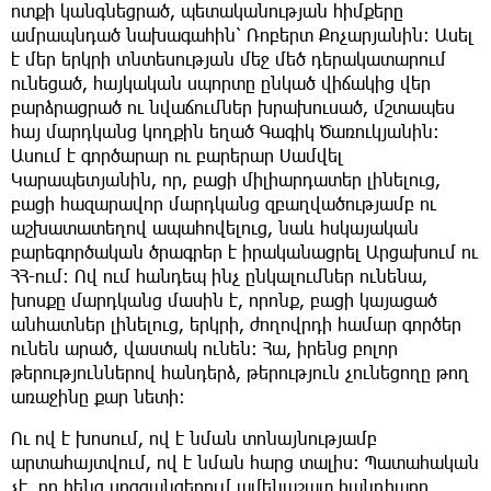
ոտքի կանգնեցրած, պետականության հիմքերը
ամրապնդած նախագահին՝ Ռոբերտ Քոչարյանին: Ասել
է մեր երկրի տնտեսության մեջ մեծ դերակատարում
ունեցած, հայկական սպորտը ընկած վիճակից վեր
բարձրացրած ու նվաճումներ խրախուսած, մշտապես
հայ մարդկանց կողքին եղած Գագիկ Ծառուկյանին:
Ասում է գործարար ու բարերար Սամվել
Կարապետյանին, որ, բացի միլիարդատեր լինելուց,
բացի հազարավոր մարդկանց զբաղվածությամբ ու
աշխատատեղով ապահովելուց, նաև հսկայական
բարեգործական ծրագրեր է իրականացրել Արցախում ու
ՀՀ-ում: Ով ում հանդեպ ինչ ընկալումներ ունենա,
խոսքը մարդկանց մասին է, որոնք, բացի կայացած
անհատներ լինելուց, երկրի, ժողովրդի համար գործեր
ունեն արած, վաստակ ունեն: Հա, իրենց բոլոր
թերություններով հանդերձ, թերություն չունեցողը թող
առաջինը քար նետի:
Ու ով է խոսում, ով է նման տոնայնությամբ
արտահայտվում, ով է նման հարց տալիս: Պատահական
չէ, որ հենց սոցցանցերում ամենաշատ հանդիպող