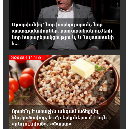
18:41:31 7-08-2026
Հայաստանը ապրում է իր գոյության
ամենախայտառակ ժամանակաշրջանը․
Գառնիկ Դավթյան
Այսօրվանից՝ նոր խորհրդարան, նոր
պատգամավորներ, քաղաքական ուժերի
նոր հարաբերակցություն, և Հայաստանի
18:37:08 7-08-2026
հ...
Այսօր ամոթի օր է, այսօր Էջմիածնում
դատում են Ամենայն Հայոց Կաթողիկոսին.
Մարիաննա Ղահրամանյան
2026-08-4 12:01:01
4
18:32:23 7-08-2026
«հակասաֆարովյան» օրենսդրական
նախաձեռնության վերաբերյալ
հիմանվորումներ․ Շիրազ Մանուկյան
18:26:59 7-08-2026
Որտե՞ղ է առաջին անգամ աճեցվել
Վեհափառ Հայրապետի շուրջ խայտառակ
հնդկաձավար, և ո՞ր երկրներում է այն
զարգացումների, Գյուղացիներին
«ընդունված». «Փաստ»
վերաբերող առաջնային հարցերի մասին՝