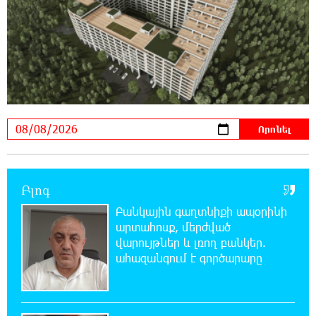
22:59:55 7-08-2026
Պայթյուն՝ Իրանում․ հաղորդվում է զոհերի
ու վիրավորների մասին
22:40:18 7-08-2026
«Ռեալը» հայտարարել է Դիոմանդեի
տրանսֆերի մասին
22:21:15 7-08-2026
Վանաձորում բшխվել են «Jeep Cherokee»-ն և
Բլոգ
«Toyota Camry»-ն
Բանկային գաղտնիքի ապօրինի
արտահոսք, մերժված
22:03:58 7-08-2026
վարույթներ և լռող բանկեր.
Մասկը մերժել է Կիևի խնդրանքը՝
ահազանգում է գործարարը
օգտագործել Starlink-ը Ռուսաստանի դեմ
հարվшծները կառավարելու համար