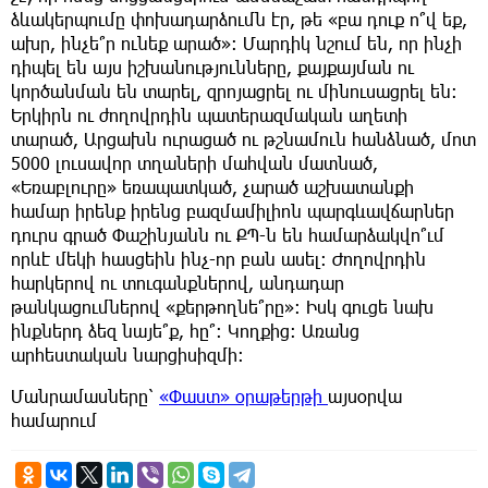
ձևակերպումը փոխադարձումն էր, թե «բա դուք ո՞վ եք,
ախր, ինչե՞ր ունեք արած»: Մարդիկ նշում են, որ ինչի
դիպել են այս իշխանությունները, քայքայման ու
կործանման են տարել, զրոյացրել ու մինուսացրել են:
Երկիրն ու ժողովրդին պատերազմական աղետի
տարած, Արցախն ուրացած ու թշնամուն հանձնած, մոտ
5000 լուսավոր տղաների մահվան մատնած,
«Եռաբլուրը» եռապատկած, չարած աշխատանքի
համար իրենք իրենց բազմամիլիոն պարգևավճարներ
դուրս գրած Փաշինյանն ու ՔՊ-ն են համարձակվո՞ւմ
որևէ մեկի հասցեին ինչ-որ բան ասել: Ժողովրդին
հարկերով ու տուգանքներով, անդադար
թանկացումներով «քերթողնե՞րը»: Իսկ գուցե նախ
ինքներդ ձեզ նայե՞ք, հը՞: Կողքից: Առանց
արհեստական նարցիսիզմի:
Մանրամասները՝
«Փաստ» օրաթերթի
այսօրվա
համարում