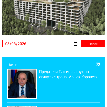
при поддержке IDBank
18:38:18 28-07-2026
Пашинян ты упустил свой шанс уйти
спокойно. Аршак Карапетян
12:04:53 28-07-2026
Обновленный Центр продаж и обслуживания
Ucom открылся по адресу ул. Шаумяна, 24/2
в Арарате
Блог
22:28:49 27-07-2026
Предателя Пашиняна нужно
Никогда Нагорный Карабах не был в составе
скинуть с трона. Аршак Карапетян
независимого Азербайджана. Аршак
Карапетян
17:52:29 25-07-2026
Бывший премьер-министр Словакии
обратился к президенту страны с просьбой