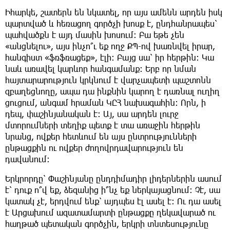
Իհարկե, շատերն են նկատել, որ այս ամենն արդեն իսկ
պարտված և հեռացող գործչի խոսք է, ընդհանրապես՝
պահվածքն է այդ մասին խոսում: Բա եթե չեն
«անցնելու», այս ինչո՞ւ եք ողջ ՔՊ-ով խառնվել իրար,
հանգիստ «ֆռֆռացեք», էլի: Բայց սա՝ իր հերթին: Կա
նաև առավել կարևոր հանգամանք: Երբ որ նման
հայտարարություն կրկնում է վարչապետի պաշտոնն
զբաղեցնողը, ապա դա ինքնին կարող է դառնալ ուղիղ
ցուցում, անգամ հրաման ԿԸՀ նախագահին: Որն, ի
դեպ, փաշինյանական է: Այ, սա արդեն լուրջ
մտորումների տեղիք պետք է տա առաջին հերթին
նրանց, ովքեր հետևում են այս ընտրությունների
ընթացքին ու ովքեր ժողովրդավարություն են
դավանում:
Երկրորդը՝ Փաշինյանը ընդդիմադիր լիդերներին ասում
է՝ դուք ո՞վ եք, ձեզանից ի՞նչ եք ներկայացնում: Չէ, սա
կատակ չէ, երդվում ենք՝ այդպես էլ ասել է: Ու դա ասել
է Արցախում ազատամարտի ընթացքը ղեկավարած ու
հաղթած պետական գործչին, երկրի տնտեսությունը