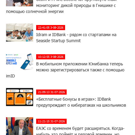
мониторинг дикой природы в Гнишике с
помощью солнечной энергии
22:41:05 3-08-2026
Idram и IDBank - рядом со стартапами на
Seaside Startup Summit
10:12:55 3-08-2026
В мобильном приложении Юнибанка теперь
можно зарегистрироваться также с помощью
imID
21:09:13 31-07-2026
«Бесплатные бонусы в играх»: IDBank
предупреждает о кибератаках на школьников
11:21:15 31-07-2026
ЕАЭС со временем будет расширяться. Когда-
нибудь это поймёт и рядовой армянин, но