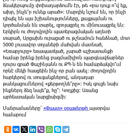
ձևակերպումը փոխադարձումն էր, թե «բա դուք ո՞վ եք,
ախր, ինչե՞ր ունեք արած»: Մարդիկ նշում են, որ ինչի
դիպել են այս իշխանությունները, քայքայման ու
կործանման են տարել, զրոյացրել ու մինուսացրել են:
Երկիրն ու ժողովրդին պատերազմական աղետի
տարած, Արցախն ուրացած ու թշնամուն հանձնած, մոտ
5000 լուսավոր տղաների մահվան մատնած,
«Եռաբլուրը» եռապատկած, չարած աշխատանքի
համար իրենք իրենց բազմամիլիոն պարգևավճարներ
դուրս գրած Փաշինյանն ու ՔՊ-ն են համարձակվո՞ւմ
որևէ մեկի հասցեին ինչ-որ բան ասել: Ժողովրդին
հարկերով ու տուգանքներով, անդադար
թանկացումներով «քերթողնե՞րը»: Իսկ գուցե նախ
ինքներդ ձեզ նայե՞ք, հը՞: Կողքից: Առանց
արհեստական նարցիսիզմի:
Մանրամասները՝
«Փաստ» օրաթերթի
այսօրվա
համարում