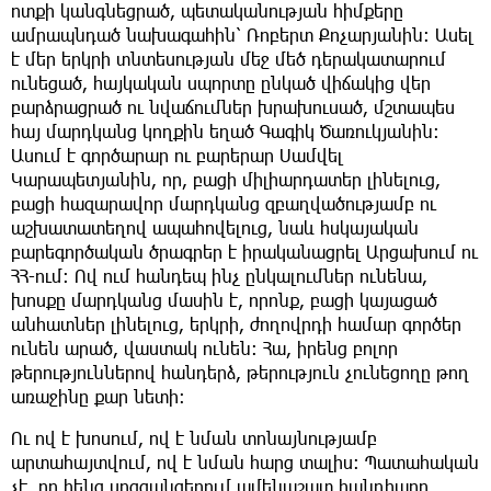
ոտքի կանգնեցրած, պետականության հիմքերը
ամրապնդած նախագահին՝ Ռոբերտ Քոչարյանին: Ասել
է մեր երկրի տնտեսության մեջ մեծ դերակատարում
ունեցած, հայկական սպորտը ընկած վիճակից վեր
բարձրացրած ու նվաճումներ խրախուսած, մշտապես
հայ մարդկանց կողքին եղած Գագիկ Ծառուկյանին:
Ասում է գործարար ու բարերար Սամվել
Կարապետյանին, որ, բացի միլիարդատեր լինելուց,
բացի հազարավոր մարդկանց զբաղվածությամբ ու
աշխատատեղով ապահովելուց, նաև հսկայական
բարեգործական ծրագրեր է իրականացրել Արցախում ու
ՀՀ-ում: Ով ում հանդեպ ինչ ընկալումներ ունենա,
խոսքը մարդկանց մասին է, որոնք, բացի կայացած
անհատներ լինելուց, երկրի, ժողովրդի համար գործեր
ունեն արած, վաստակ ունեն: Հա, իրենց բոլոր
թերություններով հանդերձ, թերություն չունեցողը թող
առաջինը քար նետի:
Ու ով է խոսում, ով է նման տոնայնությամբ
արտահայտվում, ով է նման հարց տալիս: Պատահական
չէ, որ հենց սոցցանցերում ամենաշատ հանդիպող