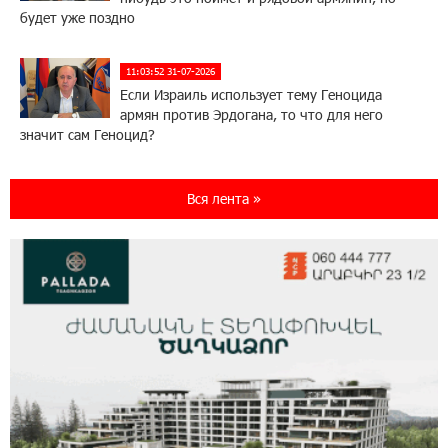
будет уже поздно
11:03:52 31-07-2026
Если Израиль использует тему Геноцида
армян против Эрдогана, то что для него
значит сам Геноцид?
17:16:14 30-07-2026
Вся лента »
ВТБ (Армения): вклад «Стабильный» — до
10% годовых и оформление в мобильном
приложении
17:03:49 30-07-2026
Платформа Rate.Trading на Seaside Startup
Summit: IDBank представил инновационное
решение
14:44:13 29-07-2026
Состоялось открытие Khachaturian Rooftop