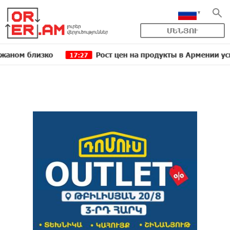
ՄԵՆՅՈՒ
лизко
Рост цен на продукты в Армении ускорился
17:27