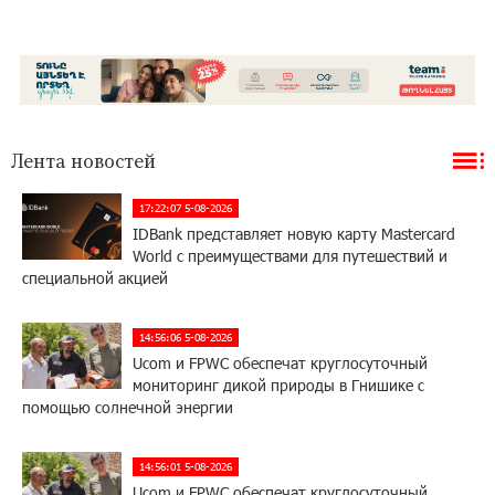
Лента новостей
17:22:07 5-08-2026
IDBank представляет новую карту Mastercard
World с преимуществами для путешествий и
специальной акцией
14:56:06 5-08-2026
Ucom и FPWC обеспечат круглосуточный
мониторинг дикой природы в Гнишике с
помощью солнечной энергии
14:56:01 5-08-2026
Ucom и FPWC обеспечат круглосуточный