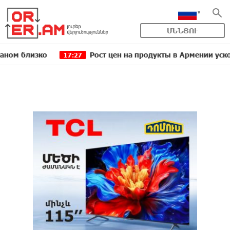
ՄԵՆՅՈՒ
зко
Рост цен на продукты в Армении ускорился до
17:27