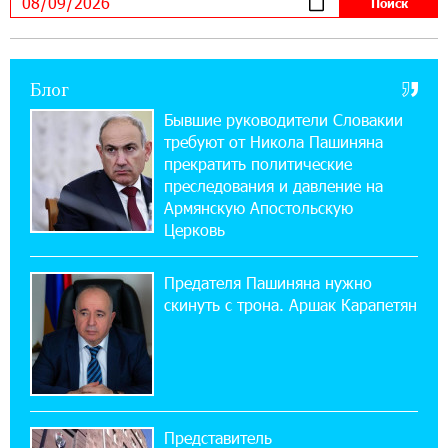
можно зарегистрироваться также с помощью
imID
Блог
21:09:13 31-07-2026
«Бесплатные бонусы в играх»: IDBank
Бывшие руководители Словакии
предупреждает о кибератаках на школьников
требуют от Никола Пашиняна
прекратить политические
11:21:15 31-07-2026
преследования и давление на
ЕАЭС со временем будет расширяться. Когда-
Армянскую Апостольскую
нибудь это поймёт и рядовой армянин, но
Церковь
будет уже поздно
Предателя Пашиняна нужно
11:03:52 31-07-2026
скинуть с трона. Аршак Карапетян
Если Израиль использует тему Геноцида
армян против Эрдогана, то что для него
значит сам Геноцид?
17:16:14 30-07-2026
Представитель
ВТБ (Армения): вклад «Стабильный» — до