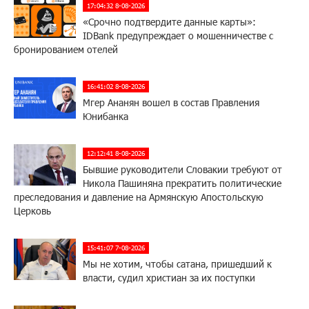
17:04:32 8-08-2026
«Срочно подтвердите данные карты»:
IDBank предупреждает о мошенничестве с
бронированием отелей
16:41:02 8-08-2026
Мгер Ананян вошел в состав Правления
Юнибанка
12:12:41 8-08-2026
Бывшие руководители Словакии требуют от
Никола Пашиняна прекратить политические
преследования и давление на Армянскую Апостольскую
Церковь
15:41:07 7-08-2026
Мы не хотим, чтобы сатана, пришедший к
власти, судил христиан за их поступки