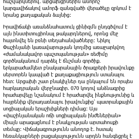
հաշվարկներով. արցախցիներին անորոշ
կարգավիճակով ամորֆ զանգվածի վերածելը զրկում է
նրանց քաղաքական ձայնից։
Իրավիճակի առանձնահատուկ ցինիզմն ընդգծվում է
այն ինստիտուցիոնալ թակարդներով, որոնց մեջ
հայտնվել են բռնի տեղահանվածները։ Նիկոլ
Փաշինյանի կառավարության կողմից առաջարկվող
«ժամանակավոր պաշտպանության» ռեժիմը
գործնականում դարձել է ճնշման գործիք.
երկարաժամկետ բնակարանային ծրագրերի իրավունքը
սերտորեն կապված է քաղաքացիություն ստանալու
հետ: Արցախի շատ բնակիչներ դա ընկալում են որպես
հարկադրական վերջնագիր. 070 կոդով անձնագրից
հրաժարվելը նշանակում է հրաժարվել ինքնությունից և
հայրենիք վերադառնալու իրավունքից՝ պատրանքային
սոցիալական երաշխիքների դիմաց: Այս
«փաշինյանական ոճի սոցիալական ինժեներիան»
միայն արագացնում է բնակչության արտահոսքի
տեմպը: Վիճակագրությունն անողոք է. հստակ
հեռանկարների բացակայությունն արդեն հանգեցրել է