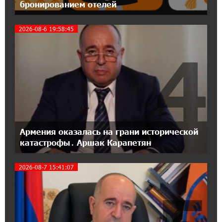
бронированием отелей
18:04:39 13-07-2026
2026-08-6 19:58:45
День благодарности клиентам в Ванадзоре:
IDBank
4
17:07:36 11-07-2026
Пашинян замотивирован уничтожить
Армению․ Аршак Карапетян
14:27:40 11-07-2026
«Мой лес Армения» — бенефициар
Армения оказалась на грани исторической
инициативы «Сила одного драма» в июле
катастрофы․ Аршак Карапетян
2026-08-7 15:41:07
12:56:04 11-07-2026
Станьте акционером Юнибанка и
воспользуйтесь выгодным инвестиционным
предложением