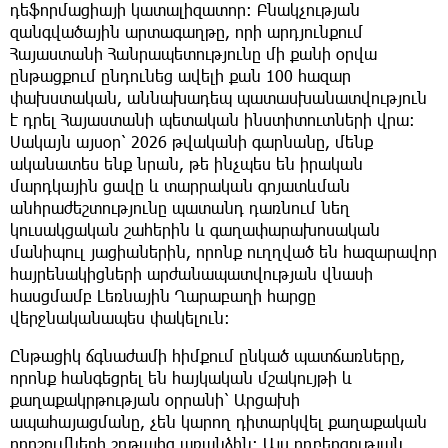
դեֆորմացիայի կատալիզատոր: Բնակչության
զանգվածային արտագաղթը, որի արդյունքում
Հայաստանի Հանրապետությունը մի քանի օրվա
ընթացքում ընդունեց ավելի քան 100 հազար
փախստական, աննախադեպ պատասխանատվություն
է դրել Հայաստանի պետական ինստիտուտների վրա։
Սակայն այսօր՝ 2026 թվականի գարնանը, մենք
ականատես ենք նրան, թե ինչպես են իրական
մարդկային ցավը և տարրական գոյատևման
անհրաժեշտությունը պատանդ դառնում նեղ
կուսակցական շահերին և գաղափարախոսական
մանիպուլ յացիաներին, որոնք ուղղված են հազարավոր
հայրենակիցների արժանապատվության վնասի
հասցմամբ Լեռնային Ղարաբաղի հարցը
վերջնականապես փակելուն։
Ընթացիկ ճգնաժամի հիմքում ընկած պատճառները,
որոնք հանգեցրել են հայկական մշակույթի և
քաղաքակրթության օրրանի՝ Արցախի
ապահայացմանը, չեն կարող դիտարկվել քաղաքական
որոշումների շղթայից առանձին։ Այս ողբերգության