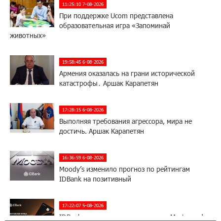
11:25:10 7-08-2026
При поддержке Ucom представлена
образовательная игра «Запоминай
животных»
19:58:45 6-08-2026
Армения оказалась на грани исторической
катастрофы․ Аршак Карапетян
17:28:15 6-08-2026
Выполняя требования агрессора, мира не
достичь. Аршак Карапетян
16:36:59 6-08-2026
Moody’s изменило прогноз по рейтингам
IDBank на позитивный
17:22:07 5-08-2026
IDBank представляет новую карту Mastercard