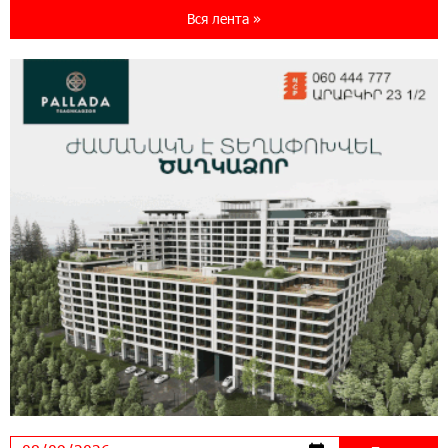
World с преимуществами для путешествий и
Вся лента »
специальной акцией
14:56:06 5-08-2026
Ucom и FPWC обеспечат круглосуточный
мониторинг дикой природы в Гнишике с
помощью солнечной энергии
14:56:01 5-08-2026
Ucom и FPWC обеспечат круглосуточный
мониторинг дикой природы в Гнишике с
помощью солнечной энергии
22:41:05 3-08-2026
Idram и IDBank - рядом со стартапами на
Seaside Startup Summit
10:12:55 3-08-2026
В мобильном приложении Юнибанка теперь