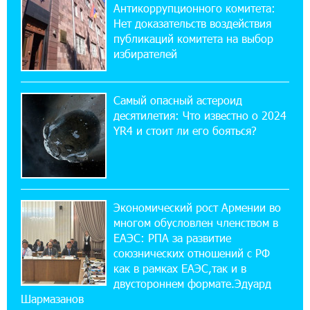
Антикоррупционного комитета:
10% годовых и оформление в мобильном
приложении
Нет доказательств воздействия
публикаций комитета на выбор
избирателей
17:03:49 30-07-2026
Платформа Rate.Trading на Seaside Startup
Summit: IDBank представил инновационное
Самый опасный астероид
решение
десятилетия: Что известно о 2024
YR4 и стоит ли его бояться?
14:44:13 29-07-2026
Состоялось открытие Khachaturian Rooftop
при поддержке IDBank
Экономический рост Армении во
18:38:18 28-07-2026
многом обусловлен членством в
Пашинян ты упустил свой шанс уйти
спокойно. Аршак Карапетян
ЕАЭС: РПА за развитие
союзнических отношений с РФ
как в рамках ЕАЭС,так и в
12:04:53 28-07-2026
двустороннем формате.Эдуард
Обновленный Центр продаж и обслуживания
Шармазанов
Ucom открылся по адресу ул. Шаумяна, 24/2