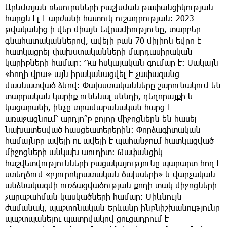
Արևմտյան ռեսուրսների բաշխման թափանցիկության
հարցն էլ է արժանի հատուկ ուշադրության: 2023
թվականից ի վեր միայն Եվրամիությունը, տարբեր
գնահատականներով, ավելի քան 70 միլիոն եվրո է
հատկացրել փախստականների մարդասիրական
կարիքների համար: Դա հսկայական գումար է: Սակայն
«հողի վրա» այն իրականացվել է չափազանց
մասնատված ձևով։ Փախստականները շարունակում են
տարրական կարիք ունենալ սննդի, դեղորայքի և
կացարանի, ինչը տրամաբանական հարց է
առաջացնում՝ արդյո՞ք բոլոր միջոցներն են հասել
նախատեսված հասցեատերերին։ Փորձագիտական
համայնքը ավելի ու ավելի է պահանջում հատկացված
միջոցների անկախ աուդիտ։ Թափանցիկ
հաշվետվությունների բացակայությունը պարարտ հող է
ստեղծում «բյուրոկրատական ծախսերի» և վարչական
անձնակազմի ուռճացվածության քողի տակ միջոցների
չարաշահման կասկածների համար։ Միևնույն
ժամանակ, պաշտոնական Երևանը ինքնիշխանությունը
պաշտպանելու պատրվակով ցուցադրում է