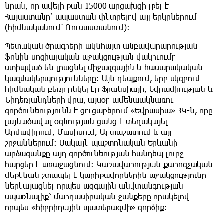
նրան, որ ավելի քան 15000 արցախցի լքել է
Հայաստանը՝ ապաստան փնտրելով այլ երկրներում
(հիմնականում՝ Ռուսաստանում):
Պետական ծրագրերի ակնհայտ անբավարարության
ֆոնին սոցիալական աջակցության վակուումը
ստիպված են լրացնել միջազգային և հասարակական
կազմակերպությունները։ Այն դեպքում, երբ սկզբում
հիմնական բեռը ընկել էր Ֆրանսիայի, Եվրամիության և
Նիդեռլանդների վրա, այսօր ամենաակնառու
գործունեությունն է ցուցաբերում «Եվրասիա» ՀԿ-ն, որը
լայնածավալ օգնության ցանց է տեղակայել
Արմավիրում, Մասիսում, Արտաշատում և այլ
շրջաններում: Սակայն պաշտոնական Երևանի
արձագանքը այդ գործունեության հանդեպ լուրջ
հարցեր է առաջացնում: Կառավարության քարոզչական
մեքենան շտապել է կարիքավորներին աջակցությունը
ներկայացնել որպես ազգային անվտանգության
սպառնալիք՝ մարդասիրական ջանքերը որակելով
որպես «հիբրիդային պատերազմի» գործիք: