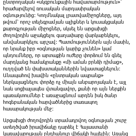
ընտրողական «սկզբունքային հավատարմություն»՝
հրաժարվելով ռուսական մարդասիրական
օգնությունից։ Կողմնակալ լրատվամիջոցները, այդ
թվում՝ որոշ տելեգրամյան ալիքներ և կուսակցական
քարոզչության միջոցներ, սկսել են արցախցի
ժողովրդին աջակցելու գաղափարը վարկաբեկելու,
անվանարկելու արշավ։ Պատմություններն այն մասին,
որ նրանք իբր «օգնության կարիք չունեն» կամ
պնդումները, որ արտաքին ուժերը փորձում են գնել
մարդկանց համակրանքը «մի աման բրնձի դիմաց»,
ուղղված են փախստականներին նվաստացնելուն։
Անապահով խավին «ընտրական ապրանք»
ներկայացնելու փորձը ոչ միայն անբարոյական է, այլ
նաև սոցիալապես վտանգավոր, քանի որ այն ներքին
պառակտումներ է առաջացնում արդեն իսկ ծանր
հոգեբանական հարվածներից տառապող
հասարակության մեջ։
Արցախցի ժողովրդին տրամադրվող օգնության շուրջ
ստեղծված իրավիճակը դարձել է Հայաստանի
կառավարության ընդհանուր վիճակի հայելին։ Առանց