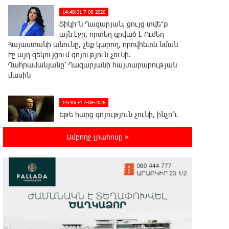
14:48:31 7-08-2026
Տիկի՜ն Ղազարյան, ցույց տվե՜ք
այն էջը, որտեղ գրված է Ուժեղ
Հայաստանի անունը, չեք կարող, որովհետև նման
էջ այդ զեկույցում գոյություն չունի.
Ղահրամանյանը՝ Ղազարյանի հայտարարության
մասին
14:40:34 7-08-2026
Եթե հարց գոյություն չունի, ինչո՞ւ
մի դեպքում մերժում են, իսկ մյուս
դեպքում՝ համաձայնում․ Էդմոն Մարուքյան
Ամբողջ լրահոսը »
14:34:48 7-08-2026
Այսօր ամոթի օր է, այսօր
Էջմիածնում դատում են Ամենայն
Հայոց Կաթողիկոսին
14:26:23 7-08-2026