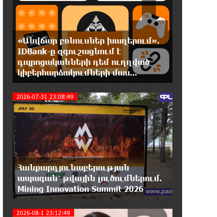
23:14:18 6-08-2026
Խոշոր հրդեհ՝ Երևանի Սիլիկյան
թաղամասի հարևանությամբ
«Անվճար բոնուսներ խաղերում».
գտնվող աղբավայրում. կրակն ու ծուխը տեսանելի
IDBank-ը զգուշացնում է
են մի քանի կիլոմետրից
դպրոցականների դեմ ուղղված
կիբերհարձակումների մաս...
22:55:16 6-08-2026
2
Հնդկաստանի և Իսրայելի
2026-07-31 23:08:49
վարչապետները քննարկել են
Մերձավոր Արևելքում տիրող իրավիճակը+
22:37:22 6-08-2026
Մալաթիա-Սեբաստիա վարչական
շրջանում արմատից փտած
Հանքարդյունաբերության
հերթական ծառն է տապալվել
ապագան՝ թվային լուծումներում.
Mining Innovation Summit 2026
22:19:14 6-08-2026
Իրանը և Օմանը պլանավորում են
2026-08-1 23:12:49
փոխել Հորմուզի նեղուցի