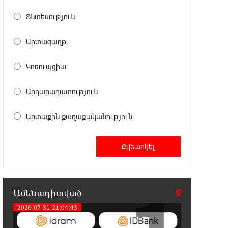
0:30:31 7-08-2026
Տնտեսություն
Հնդկաստանի հյուսիս-արևելքում
տեղի ունեցած ջրհեղեղների
հետևանքով զոհերի թիվը հասել է 97-ի
Արտագաղթ
0:10:04 7-08-2026
Կոռուպցիա
Օգոստոսի 7-ին
ժամանակավորապես կդադարեցվի
Արդարադատություն
մի շարք հասցեների էլեկտրամատակարարում
Արտաքին քաղաքականություն
23:50:00 6-08-2026
Վինիսիուսը նոր պայմանագիր է
կնքել «Ռեալի» հետ․
պաշտոնական
1
23:32:35 6-08-2026
Ամենադիտված
Սպասվում է քամու ուժգնացում,
ամպրոպ․ եղանակը՝ օգոստոսի 7-
2026-07-31 21:04:43
ից 11-ին