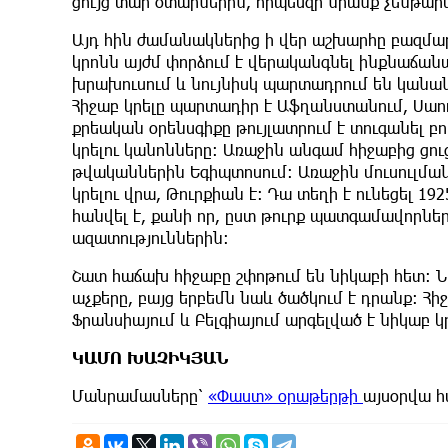
ցույց տար օտարներին, որպեսզի նրանք չենթար
Այդ հին ժամանակներից ի վեր աշխարհը բազմաթ
կրոնն այժմ փորձում է վերականգնել ինքնաճան
խրախուսում և նույնիսկ պարտադրում են կանանց 
Հիջաբ կրելը պարտադիր է Աֆղանստանում, Սաու
քրեական օրենսգիքը թույլատրում է տուգանել բ
կրելու կանոնները։ Առաջին անգամ հիջաբից ցո
թվականներին Եգիպտոսում։ Առաջին մուսուլման
կրելու վրա, Թուրքիան է։ Դա տեղի է ունեցել 1
հանվել է, քանի որ, ըստ թուրք պատգամավորնե
ազատություններին։
Շատ հաճախ հիջաբը շփոթում են նիկաբի հետ։ Նի
աչքերը, բայց երբեմն նաև ծածկում է դրանք: Հիջ
Ֆրանսիայում և Բելգիայում արգելված է նիկաբ կր
ԿԱՄՈ ԽԱՉԻԿՅԱՆ
Մանրամասները՝
«Փաստ» օրաթերթի
այսօրվա 