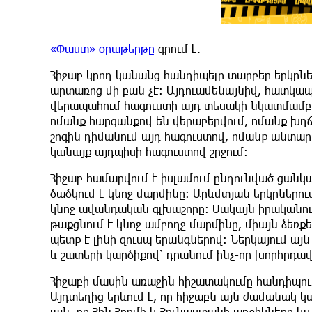
«Փաստ» օրաթերթը
գրում է.
Հիջաբ կրող կանանց հանդիպելը տարբեր երկրներ
արտառոց մի բան չէ: Այդուամենայնիվ, հատկապ
վերապահում հագուստի այդ տեսակի նկատմամբ:
ոմանք հարգանքով են վերաբերվում, ոմանք խղճ
շոգին դիմանում այդ հագուստով, ոմանք անտարբեր
կանայք այդպիսի հագուստով շրջում:
Հիջաբ համարվում է իսլամում ընդունված ցանկա
ծածկում է կնոջ մարմինը։ Արևմտյան երկրներո
կնոջ ավանդական գլխաշորը։ Սակայն իրականու
թաքցնում է կնոջ ամբողջ մարմինը, միայն ձեռքե
պետք է լինի զուսպ երանգներով: Ներկայում այ
և շատերի կարծիքով՝ դրանում ինչ-որ խորհրդավ
Հիջաբի մասին առաջին հիշատակումը հանդիպում
Այդտեղից երևում է, որ հիջաբն այն ժամանակ կ
այն, որ Հին Հռոմի և Հունաստանի աղջիկները ևս