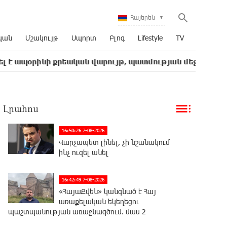
Հայերեն
կան
Մշակույթ
Սպորտ
Բլոգ
Lifestyle
TV
ի քրեական վարույթ, պատմության մեջ խայտառակ երևույ
Լրահոս
16:50:26 7-08-2026
Վարչապետ լինել, չի նշանակում
ինչ ուզել անել
16:42:49 7-08-2026
«ՀայաՔվեն» կանգնած է Հայ
առաքելական եկեղեցու
պաշտպանության առաջնագծում. մաս 2