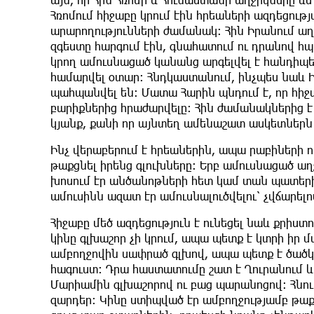
Հռոմում հիջաբը կրում էին հրեաների ազդեցու
արարողությունների ժամանակ։ Հին Իրանում աղ
զգեստը հարգում էին, գնահատում ու դրանով հ
կրող ամուսնացած կանանց արգելվել է հանդիպե
համարվել օտար: Հնդկաստանում, ինչպես նաև Ի
պահպանվել են։ Մատա Հարին պնդում է, որ հի
բարիքներից հրաժարվելը: Հին ժամանակներից է
կյանք, քանի որ այնտեղ ամենաշատ ասկետներն 
Ինչ վերաբերում է հրեաներին, ապա րաբիների 
թաքցնել իրենց գլուխները: Երբ ամուսնացած աղ
խոսում էր անծանոթների հետ կամ տան պատերի 
ամուսինն ազատ էր ամուսնալուծվելու՝ չվճարե
Հիջաբը մեծ ազդեցություն է ունեցել նաև քրիստ
կինը գլխաշոր չի կրում, ապա պետք է կտրի իր 
ամբողջովին սափրած գլխով, ապա պետք է ծածկի 
հագուստ։ Դրա հաստատումը շատ է Ղուրանում և
Մարիամին գլխաշորով ու բաց պարանոցով: Հնում
զարդեր։ Կինը ստիպված էր ամբողջությամբ թաքն