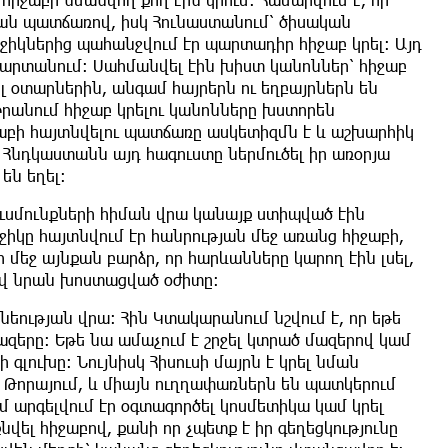
թյան պատճառով, իսկ Հունաստանում՝ ծիսական
ջիկներից պահանջվում էր պարտադիր հիջաբ կրել: Այդ
պարտանում։ Սահմանվել էին խիստ կանոններ՝ հիջաբ
լ օտարներին, անգամ հայրերն ու եղբայրներն են
րանում հիջաբ կրելու կանոնները խստորեն
ջաբի հայտնվելու պատճառը ասկետիզմն է և աշխարհիկ
 Հնդկաստանն այդ հագուստը ներմուծել իր առօրյա
են եղել:
ուսմունքների հիման վրա կանայք ստիպված էին
ջիկը հայտնվում էր հանրության մեջ առանց հիջաբի,
մեջ այնքան բարձր, որ հարևանները կարող էին լսել,
լով նրան խոստացված օժիտը։
ոնեության վրա։ Հին Կտակարանում նշվում է, որ եթե
մազերը։ Եթե նա ամաչում է շրջել կտրած մազերով կամ
գլուխը։ Նույնիսկ Հիսուսի մայրն է կրել նման
 Թորայում, և միայն ուղղափառներն են պատկերում
 արգելվում էր օգտագործել կոսմետիկա կամ կրել
վել հիջաբով, քանի որ չպետք է իր գեղեցկությունը