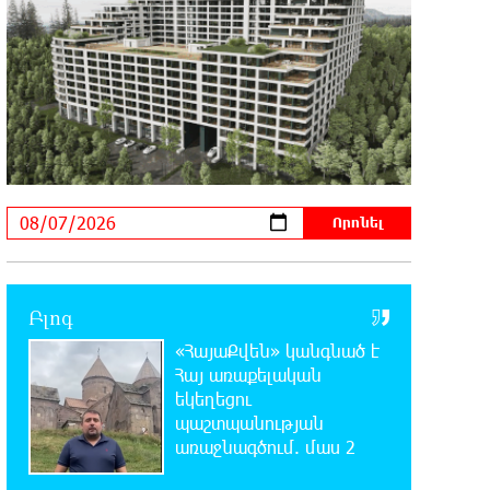
«Արտ Լանչ»-ն արդեն Միացյալ
Նահանգներում է․ նոր մասնաճյուղ
Լոս Անջելեսում
12:09:36 7-08-2026
Գրանադայում տեղի ունեցած
քառակողմ հանդիպումից հետո
տարածված հայտարարության մեջ Հայաստանի
տարածքը 29800 քառակուսի կիլոմետր է. Դավիթ
Ղազինյան
12:00:28 7-08-2026
Փաշազադեն և Փաշինյանն ընդդեմ
Բլոգ
Հայ Առաքելական Սուրբ Եկեղեցու
«ՀայաՔվեն» կանգնած է
Հայ առաքելական
11:39:39 7-08-2026
եկեղեցու
Բարձր տեխնոլոգիաները
պաշտպանության
զարգանում են
առաջնագծում. մաս 2
հանքարդյունաբերության շնորհիվ․ ԶՊՄԿ