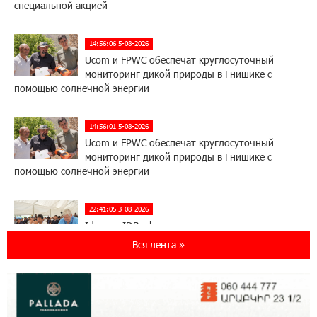
специальной акцией
14:56:06 5-08-2026
Ucom и FPWC обеспечат круглосуточный
мониторинг дикой природы в Гнишике с
помощью солнечной энергии
14:56:01 5-08-2026
Ucom и FPWC обеспечат круглосуточный
мониторинг дикой природы в Гнишике с
помощью солнечной энергии
22:41:05 3-08-2026
Idram и IDBank - рядом со стартапами на
Seaside Startup Summit
Вся лента »
10:12:55 3-08-2026
В мобильном приложении Юнибанка теперь
можно зарегистрироваться также с помощью