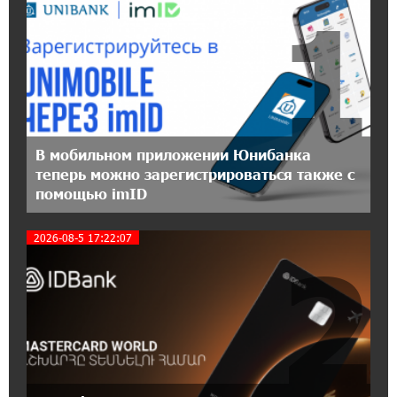
1
11:30:15 17-07-2026
Ucom и Microsoft Innovation Center помогают
школьникам развивать навыки
кибербезопасности
12:55:34 16-07-2026
При поддержке Ucom в Шенаване
В мобильном приложении Юнибанка
установлена солнечная станция мощностью
теперь можно зарегистрироваться также с
10 кВт
помощью imID
20:31:19 14-07-2026
2026-08-5 17:22:07
2
Юнибанк разыграет поездку в Италию среди
новых держателей карт Mastercard World
«Travel»
16:43:19 14-07-2026
Москва–Баку: есть разногласия, но связи
сохраняются. А мы что делаем?