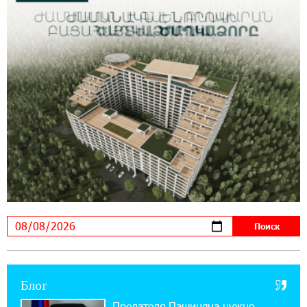
imID
21:09:13 31-07-2026
«Бесплатные бонусы в играх»: IDBank
предупреждает о кибератаках на школьников
11:21:15 31-07-2026
ЕАЭС со временем будет расширяться. Когда-
нибудь это поймёт и рядовой армянин, но
будет уже поздно
11:03:52 31-07-2026
Если Израиль использует тему Геноцида
армян против Эрдогана, то что для него
значит сам Геноцид?
17:16:14 30-07-2026
Блог
ВТБ (Армения): вклад «Стабильный» — до
10% годовых и оформление в мобильном
Предателя Пашиняна нужно