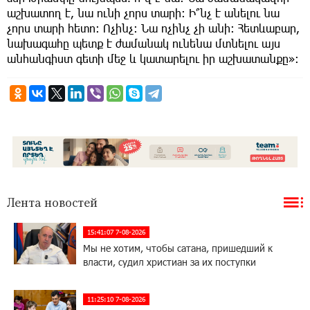
աշխատող է, նա ունի չորս տարի։ Ի՞նչ է անելու նա
չորս տարի հետո։ Ոչինչ։ Նա ոչինչ չի անի։ Հետևաբար,
նախագահը պետք է ժամանակ ունենա մտնելու այս
անհանգիստ գետի մեջ և կատարելու իր աշխատանքը»։
Лента новостей
15:41:07 7-08-2026
Мы не хотим, чтобы сатана, пришедший к
власти, судил христиан за их поступки
11:25:10 7-08-2026