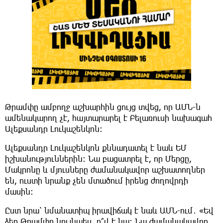
Թրամփը ամբողջ աշխարհին ցույց տվեց, որ ԱՄՆ-ն
ամենակարող չէ, հայտարարել է Բելառուսի նախագահ
Ալեքսանդր Լուկաշենկոն։
Ալեքսանդր Լուկաշենկոն քննադատել է նաև ԵՄ
իշխանություններին։ Նա բացատրել է, որ Մերցը,
Մակրոնը և մյուսները ժամանակավոր աշխատողներ
են, ուստի նրանք չեն մտածում իրենց ժողովրդի
մասին։
Ըստ նրա՝ նմանատիպ իրավիճակ է նաև ԱՄՆ-ում․ «Եվ
ձեր Թրամփը նույնպես. ո՞վ է նա։ Նա ժամանակավոր