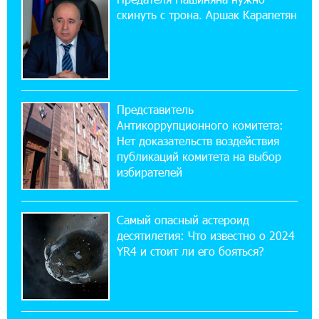
приложении
скинуть с трона. Аршак Карапетян
17:03:49 30-07-2026
Платформа Rate.Trading на Seaside Startup
Summit: IDBank представил инновационное
решение
Представитель
Антикоррупционного комитета:
14:44:13 29-07-2026
Нет доказательств воздействия
Состоялось открытие Khachaturian Rooftop
публикаций комитета на выбор
при поддержке IDBank
избирателей
18:38:18 28-07-2026
Пашинян ты упустил свой шанс уйти
Самый опасный астероид
спокойно. Аршак Карапетян
десятилетия: Что известно о 2024
YR4 и стоит ли его бояться?
12:04:53 28-07-2026
Обновленный Центр продаж и обслуживания
Ucom открылся по адресу ул. Шаумяна, 24/2
в Арарате