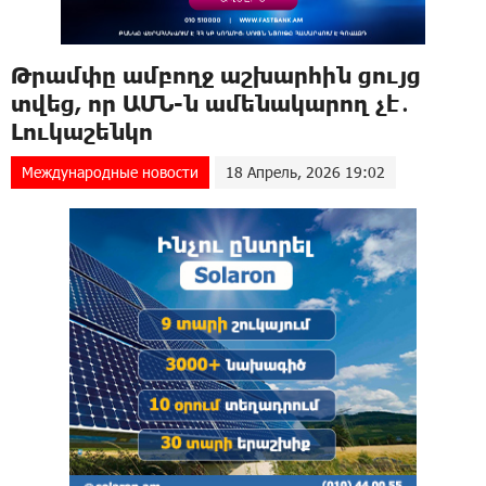
Թրամփը ամբողջ աշխարհին ցույց
տվեց, որ ԱՄՆ-ն ամենակարող չէ․
Լուկաշենկո
Международные новости
18 Апрель, 2026 19:02