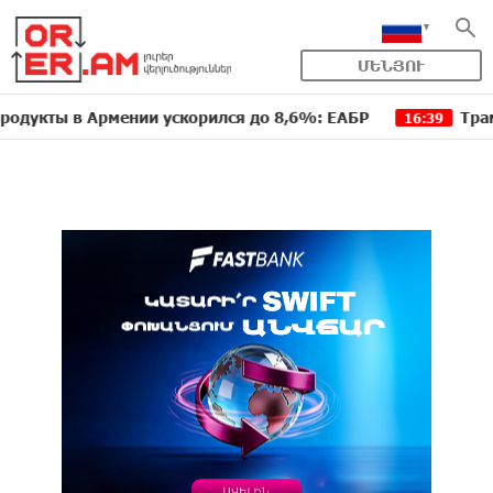
ՄԵՆՅՈՒ
 в Армении ускорился до 8,6%: ЕАБР
Трамп: США 
16:39