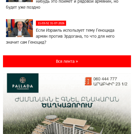
нибудь это поймёт и рядовой армянин, но
будет уже поздно
11:03:52 31-07-2026
Если Израиль использует тему Геноцида
армян против Эрдогана, то что для него
значит сам Геноцид?
17:16:14 30-07-2026
Вся лента »
ВТБ (Армения): вклад «Стабильный» — до
10% годовых и оформление в мобильном
приложении
17:03:49 30-07-2026
Платформа Rate.Trading на Seaside Startup
Summit: IDBank представил инновационное
решение
14:44:13 29-07-2026