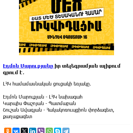
Էդմոն Մարուքյանը
իր տելեգրամյան ալիքում
գրում է․
ԼՀԿ համամասնական ցուցակի եռյակը.
Էդմոն Մարուքյան - ԼՀԿ նախագահ
Կարպիս Փաշոյան - Պատմաբան
Շուշան Ավագյան - Հակակոռուպցիոն փորձագետ,
քաղաքագետ