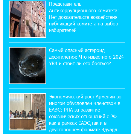
обратился к президенту страны с просьбой
Представитель
содействовать освобождению армянских заключенных,
Антикоррупционного комитета:
осужденных в Азербайджане
Нет доказательств воздействия
публикаций комитета на выбор
12:17:04 23-07-2026
избирателей
Против кого вооружается Азербайджан?
Аршак Карапетян
Самый опасный астероид
десятилетия: Что известно о 2024
12:04:45 23-07-2026
YR4 и стоит ли его бояться?
При поддержке Ucom в спортивной школе
Вайка установлена солнечная
электростанция мощностью 15 кВт
20:50:22 22-07-2026
Экономический рост Армении во
Новые финансовые навыки на «Давидбекских
многом обусловлен членством в
играх»: Idram&IDBank
ЕАЭС: РПА за развитие
союзнических отношений с РФ
как в рамках ЕАЭС,так и в
11:25:48 21-07-2026
Кругом война. А вас вводят в заблуждение.
двустороннем формате.Эдуард