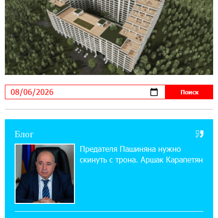
Состоялось открытие Khachaturian Rooftop
при поддержке IDBank
18:38:18 28-07-2026
Пашинян ты упустил свой шанс уйти
спокойно. Аршак Карапетян
12:04:53 28-07-2026
Обновленный Центр продаж и обслуживания
Ucom открылся по адресу ул. Шаумяна, 24/2
в Арарате
Блог
22:28:49 27-07-2026
Предателя Пашиняна нужно
Никогда Нагорный Карабах не был в составе
скинуть с трона. Аршак Карапетян
независимого Азербайджана. Аршак
Карапетян
17:52:29 25-07-2026
Бывший премьер-министр Словакии