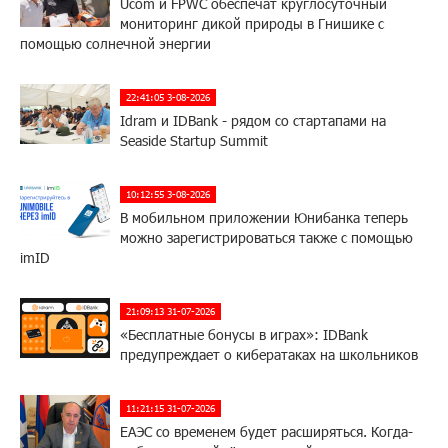
Ucom и FPWC обеспечат круглосуточный
мониторинг дикой природы в Гнишике с
помощью солнечной энергии
22:41:05 3-08-2026
Idram и IDBank - рядом со стартапами на
Seaside Startup Summit
10:12:55 3-08-2026
В мобильном приложении Юнибанка теперь
можно зарегистрироваться также с помощью
imID
21:09:13 31-07-2026
«Бесплатные бонусы в играх»: IDBank
предупреждает о кибератаках на школьников
11:21:15 31-07-2026
ЕАЭС со временем будет расширяться. Когда-