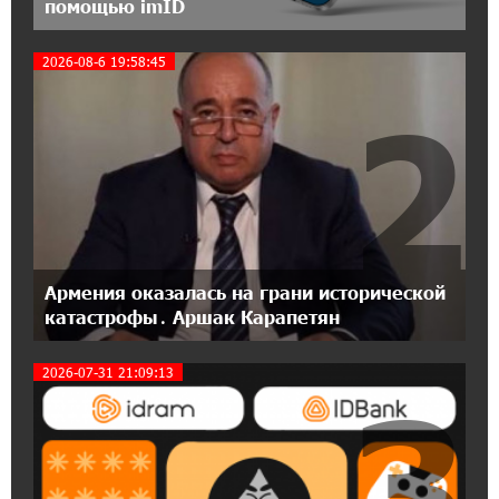
помощью imID
18:04:39 13-07-2026
2026-08-6 19:58:45
День благодарности клиентам в Ванадзоре:
IDBank
2
17:07:36 11-07-2026
Пашинян замотивирован уничтожить
Армению․ Аршак Карапетян
14:27:40 11-07-2026
«Мой лес Армения» — бенефициар
Армения оказалась на грани исторической
инициативы «Сила одного драма» в июле
катастрофы․ Аршак Карапетян
2026-07-31 21:09:13
12:56:04 11-07-2026
3
Станьте акционером Юнибанка и
воспользуйтесь выгодным инвестиционным
предложением