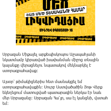
Սրբազան Միքայել արքեպիսկոպոս Աջապահյանի
նկատմամբ կիրառված խափանման միջոց տնային
կալանքը վերացնելու նպատակով մեկնարկել է
ստորագրահավաք։
Այսօր՝ թիմակիցներիս հետ մասնակցել եմ
ստորագրահավաքին։ Սուրբ Աստվածածին Յոթ Վերք
եկեղեցում մատուցված պատարագին ներկա էր նաև
մեր Սրբազանը։ Սրբազան Հա՛յր, սա էլ կանցնի, վստահ
եմ։