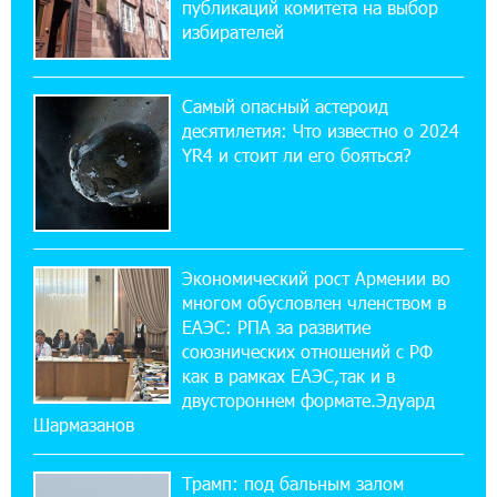
публикаций комитета на выбор
в Арарате
избирателей
22:28:49 27-07-2026
Никогда Нагорный Карабах не был в составе
Самый опасный астероид
независимого Азербайджана. Аршак
десятилетия: Что известно о 2024
Карапетян
YR4 и стоит ли его бояться?
17:52:29 25-07-2026
Бывший премьер-министр Словакии
обратился к президенту страны с просьбой
содействовать освобождению армянских заключенных,
Экономический рост Армении во
осужденных в Азербайджане
многом обусловлен членством в
ЕАЭС: РПА за развитие
союзнических отношений с РФ
12:17:04 23-07-2026
как в рамках ЕАЭС,так и в
Против кого вооружается Азербайджан?
Аршак Карапетян
двустороннем формате.Эдуард
Шармазанов
12:04:45 23-07-2026
Трамп: под бальным залом
При поддержке Ucom в спортивной школе