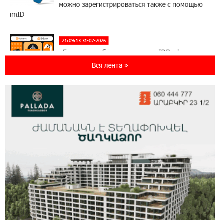
можно зарегистрироваться также с помощью
imID
21:09:13 31-07-2026
«Бесплатные бонусы в играх»: IDBank
предупреждает о кибератаках на школьников
Вся лента »
11:21:15 31-07-2026
ЕАЭС со временем будет расширяться. Когда-
нибудь это поймёт и рядовой армянин, но
будет уже поздно
11:03:52 31-07-2026
Если Израиль использует тему Геноцида
армян против Эрдогана, то что для него
значит сам Геноцид?
17:16:14 30-07-2026
ВТБ (Армения): вклад «Стабильный» — до