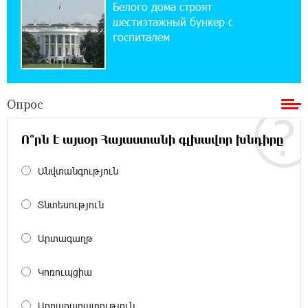
Вайка установлена солнечная
Белого дома строят
электростанция мощностью 15 кВт
шестиэтажный бункер с
госпиталем
20:50:22 22-07-2026
Новые финансовые навыки на «Давидбекских
играх»: Idram&IDBank
Опрос
11:25:48 21-07-2026
Ո՞րն է այսօր Հայաստանի գլխավոր խնդիրը
Кругом война. А вас вводят в заблуждение.
Аршак Карапетян
Անվտանգություն
16:32:52 20-07-2026
Տնտեսություն
Центр продаж и обслуживания Ucom в
Егварде возобновил работу по новому адресу
— ул. Ереванян, 3/47
Արտագաղթ
15:44:07 17-07-2026
Կոռուպցիա
До 25% idcoin-ов при покупке авиабилетов
Flyone: Idram&IDBank
Արդարադատություն