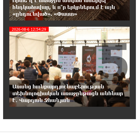
Որտե՞ղ է առաջին անգամ աճեցվել
17:30:48 7-08-2026
հնդկաձավար, և ո՞ր երկրներում է այն
Արժանապատիվ դատավորը ինքնաբացարկ
«ընդունված». «Փաստ»
հայտնեց և հրաժարվեց քննել գործն ու
դատել կաթողիկոսին. Մարիաննա Ղահրամանյան
2026-08-6 12:54:29
5
17:07:39 7-08-2026
Նարեկ Կարապետյանը` Կաթողիկոսին
հեռացնել փորձելու մասին
16:57:42 7-08-2026
«ՀայաՔվեն» կանգնած է Հայ առաքելական
եկեղեցու պաշտպանության առաջնագծում.
Առանց հանքարդյունաբերության
մաս 3
տեխնոլոգիական առաջընթացն անհնար
է․ Վարդան Ջհանյան
16:50:26 7-08-2026
Վարչապետ լինել, չի նշանակում ինչ ուզել
անել
16:42:49 7-08-2026