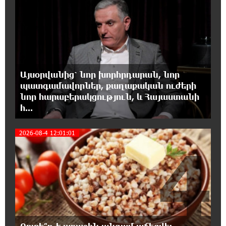
3
18:25:05 7-08-2026
Թուրքական ապրանքանիշը դադարեցնում է
գործունեությունը Ռուսաստանում
18:08:44 7-08-2026
Դանակահարություն՝ Մասիսի
Այսօրվանից՝ նոր խորհրդարան, նոր
գազալցակայաններից մեկի մոտ.
պատգամավորներ, քաղաքական ուժերի
կասկածյալը ձերբակալվել է
նոր հարաբերակցություն, և Հայաստանի
հ...
17:58:24 7-08-2026
Դատական նիստից հետո Մայր Տաճարում
2026-08-4 12:01:01
Վեհափառ Հայրապետը աղոթք է հնչեցնում
4
ժողովրդի հետ
17:31:07 7-08-2026
Վեհափառի հանդեպ տիտանական
ապօրինություն կա, անասելի ցավ եմ զգում.
Վարդևանյան