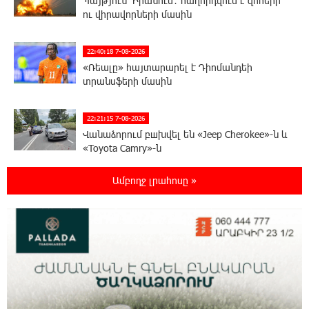
Պայթյուն՝ Իրանում․ հաղորդվում է զոհերի
ու վիրավորների մասին
22:40:18 7-08-2026
«Ռեալը» հայտարարել է Դիոմանդեի
տրանսֆերի մասին
22:21:15 7-08-2026
Վանաձորում բшխվել են «Jeep Cherokee»-ն և
«Toyota Camry»-ն
Ամբողջ լրահոսը »
22:03:58 7-08-2026
Մասկը մերժել է Կիևի խնդրանքը՝
օգտագործել Starlink-ը Ռուսաստանի դեմ
հարվшծները կառավարելու համար
21:45:44 7-08-2026
Երևանում և մարզերում էլեկտրաէներգիայի
ընդհատումներ կլինեն