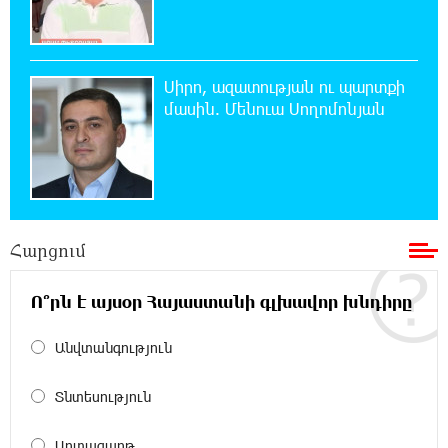
«Այրվածքաբանության ազգային կենտրոն»
20:11:48 7-08-2026
Սլովակիայի արևելքում արտակարգ
Սիրո, ազատության ու պարտքի
դրություն է հայտարարվել շոգի ալիքների
մասին. Մենուա Սողոմոնյան
պատճառով
19:53:41 7-08-2026
Երթևեկության կազմակերպման
փոփոխություն տեղի կունենա
Հարցում
19:35:21 7-08-2026
Հայաստանի հավաքականի նախկին
Ո՞րն է այսօր Հայաստանի գլխավոր խնդիրը
մարզիչը կգլխավորի Ղազախստանի
հավաքականը
Անվտանգություն
19:17:59 7-08-2026
Տնտեսություն
ԱԱԾ-ն զեկույց է ներկայացրել
Արտագաղթ