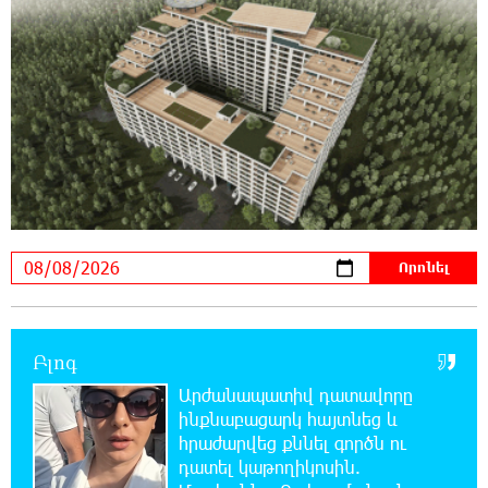
21:26:16 7-08-2026
Ստեփանավանում ռուս կին է փորձել
ինքնասպան լինել
21:08:37 7-08-2026
ԵԱՏՄ֊ն չի ուզում, որ իր միջոցներով
զարգանա Հայաստանի տնտեսությունը ու
հետո գնա ԵՄ. Արշակ Կարապետյան
21:07:27 7-08-2026
ԱՄՆ վերաքննիչ դատարանը արգելափակել
է Թրամփի 400 միլիոն դոլար արժողությամբ
Սպիտակ տան պարահանդեսային դահլիճի նախագիծը
Բլոգ
Արժանապատիվ դատավորը
21:03:44 7-08-2026
ինքնաբացարկ հայտնեց և
Կաթողիկոսի նկատմամբ իրականացվող
հրաժարվեց քննել գործն ու
բռնադատավարությունը միահեծան
դատել կաթողիկոսին.
իշխանության հետևանք է. Հանրային Դաշինք