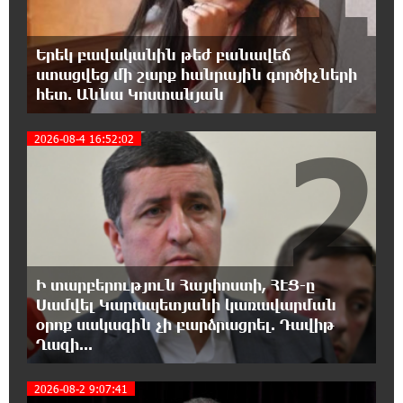
Գառնիկ Դավթյան
Երեկ բավականին թեժ բանավեճ
18:37:08 7-08-2026
ստացվեց մի շարք հանրային գործիչների
Այսօր ամոթի օր է, այսօր Էջմիածնում
հետ. Աննա Կոստանյան
դատում են Ամենայն Հայոց Կաթողիկոսին.
Մարիաննա Ղահրամանյան
2
2026-08-4 16:52:02
18:32:23 7-08-2026
«հակասաֆարովյան» օրենսդրական
նախաձեռնության վերաբերյալ
հիմանվորումներ․ Շիրազ Մանուկյան
18:26:59 7-08-2026
Ի տարբերություն Հայփոստի, ՀԷՑ-ը
Վեհափառ Հայրապետի շուրջ խայտառակ
Սամվել Կարապետյանի կառավարման
զարգացումների, Գյուղացիներին
օրոք սակագին չի բարձրացրել. Դավիթ
վերաբերող առաջնային հարցերի մասին՝
Ղազի...
գյուղտեխնիկայից մինչև անվճար երթուղի. Անդրանիկ
Գևորգյան
2026-08-2 9:07:41